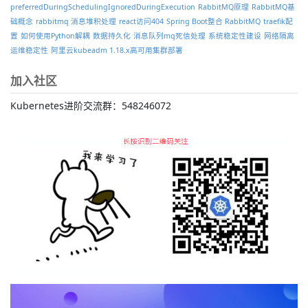
preferredDuringSchedulingIgnoredDuringExecution
RabbitMQ原理
RabbitMQ基
础概念
rabbitmq 消息堆积处理
react访问404
Spring Boot整合 RabbitMQ
traefik配
置
如何使用Python解耦
数据持久化
消息队列mq死信处理
系统稳定性建设
网络隔离
运维稳定性
阿里云kubeadm 1.18.x高可用集群部署
加入社区
Kubernetes进阶交流群：548246072