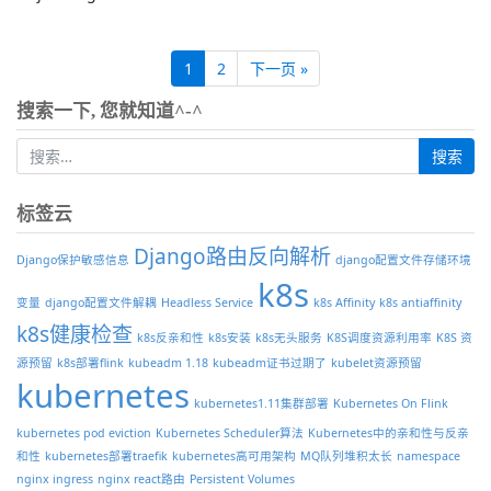
1
2
下一页 »
搜索一下, 您就知道^-^
标签云
Django路由反向解析
Django保护敏感信息
django配置文件存储环境
k8s
变量
django配置文件解耦
Headless Service
k8s Affinity
k8s antiaffinity
k8s健康检查
k8s反亲和性
k8s安装
k8s无头服务
K8S调度资源利用率
K8S 资
源预留
k8s部署flink
kubeadm 1.18
kubeadm证书过期了
kubelet资源预留
kubernetes
kubernetes1.11集群部署
Kubernetes On Flink
kubernetes pod eviction
Kubernetes Scheduler算法
Kubernetes中的亲和性与反亲
和性
kubernetes部署traefik
kubernetes高可用架构
MQ队列堆积太长
namespace
nginx ingress
nginx react路由
Persistent Volumes