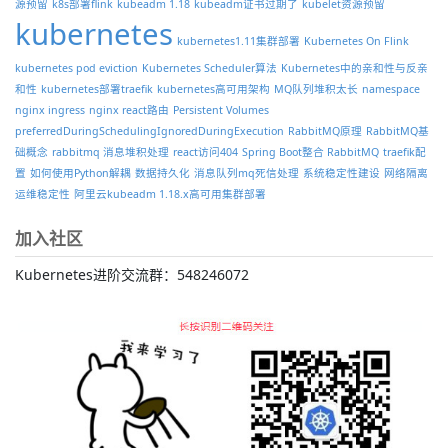
源预留
k8s部署flink
kubeadm 1.18
kubeadm证书过期了
kubelet资源预留
kubernetes
kubernetes1.11集群部署
Kubernetes On Flink
kubernetes pod eviction
Kubernetes Scheduler算法
Kubernetes中的亲和性与反亲
和性
kubernetes部署traefik
kubernetes高可用架构
MQ队列堆积太长
namespace
nginx ingress
nginx react路由
Persistent Volumes
preferredDuringSchedulingIgnoredDuringExecution
RabbitMQ原理
RabbitMQ基
础概念
rabbitmq 消息堆积处理
react访问404
Spring Boot整合 RabbitMQ
traefik配
置
如何使用Python解耦
数据持久化
消息队列mq死信处理
系统稳定性建设
网络隔离
运维稳定性
阿里云kubeadm 1.18.x高可用集群部署
加入社区
Kubernetes进阶交流群：548246072