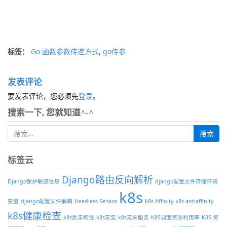
标签：
Go 函数参数传递方式
,
go传参
发表评论
要发表评论，您必须先
登录
。
搜索一下, 您就知道^-^
标签云
Django路由反向解析
Django保护敏感信息
django配置文件存储环境
k8s
变量
django配置文件解耦
Headless Service
k8s Affinity
k8s antiaffinity
k8s健康检查
k8s反亲和性
k8s安装
k8s无头服务
K8S调度资源利用率
K8S 资