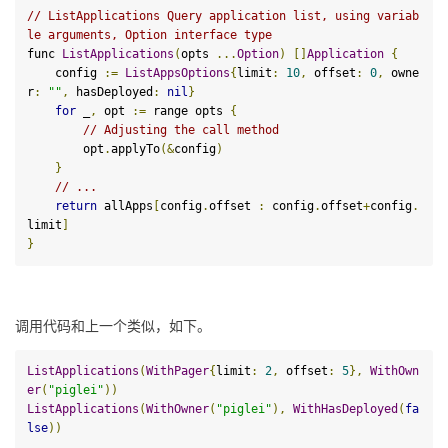
// ListApplications Query application list, using variab
le arguments, Option interface type
func 
ListApplications
(
opts 
...
Option
)
[]
Application
{
    config 
:=
ListAppsOptions
{
limit
:
10
,
 offset
:
0
,
 owne
r
:
""
,
 hasDeployed
:
nil
}
for
 _
,
 opt 
:=
 range opts 
{
// Adjusting the call method
        opt
.
applyTo
(&
config
)
}
// ...
return
 allApps
[
config
.
offset 
:
 config
.
offset
+
config
.
limit
]
}
调用代码和上一个类似，如下。
ListApplications
(
WithPager
{
limit
:
2
,
 offset
:
5
},
WithOwn
er
(
"piglei"
))
ListApplications
(
WithOwner
(
"piglei"
),
WithHasDeployed
(
fa
lse
))