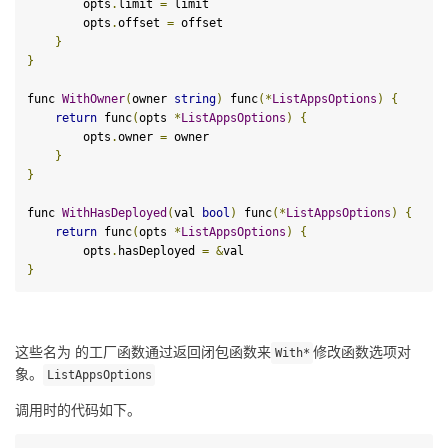
        opts
.
limit 
=
 limit

        opts
.
offset 
=
 offset

}
}
func 
WithOwner
(
owner 
string
)
func
(
*
ListAppsOptions
)
{
return
 func
(
opts 
*
ListAppsOptions
)
{
        opts
.
owner 
=
 owner

}
}
func 
WithHasDeployed
(
val 
bool
)
func
(
*
ListAppsOptions
)
{
return
 func
(
opts 
*
ListAppsOptions
)
{
        opts
.
hasDeployed 
=
&
}
这些名为 的工厂函数通过返回闭包函数来
修改函数选项对
With
*
象。
ListAppsOptions
调用时的代码如下。