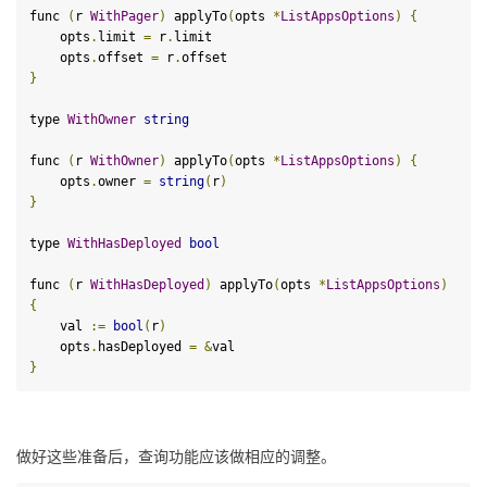
func 
(
r 
WithPager
)
 applyTo
(
opts 
*
ListAppsOptions
)
{
    opts
.
limit 
=
 r
.
limit

    opts
.
offset 
=
 r
.
}
type 
WithOwner
string
func
(
r 
WithOwner
)
applyTo
(
opts 
*
ListAppsOptions
)
{
    opts
.
owner 
=
string
(
r
)
}
type 
WithHasDeployed
bool
func
(
r 
WithHasDeployed
)
applyTo
(
opts 
*
ListAppsOptions
)
{
    val 
:=
bool
(
r
)
    opts
.
hasDeployed 
=
&
}
做好这些准备后，查询功能应该做相应的调整。