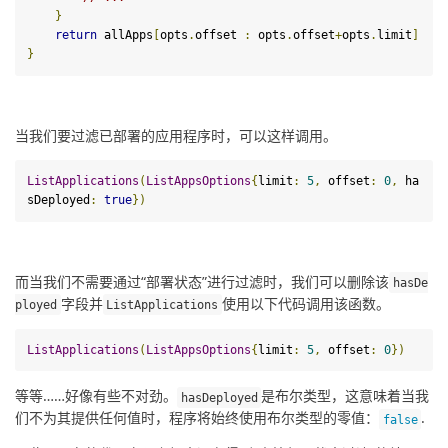
}
return
 allApps
[
opts
.
offset 
:
 opts
.
offset
+
opts
.
limit
]
}
当我们要过滤已部署的应用程序时，可以这样调用。
ListApplications
(
ListAppsOptions
{
limit
:
5
,
 offset
:
0
,
 ha
sDeployed
:
true
})
而当我们不需要通过“部署状态”进行过滤时，我们可以删除该
hasDe
字段并
使用以下代码调用该函数。
ployed
ListApplications
ListApplications
(
ListAppsOptions
{
limit
:
5
,
 offset
:
0
})
等等……好像有些不对劲。
是布尔类型，这意味着当我
hasDeployed
们不为其提供任何值时，程序将始终使用布尔类型的零值：
.
false