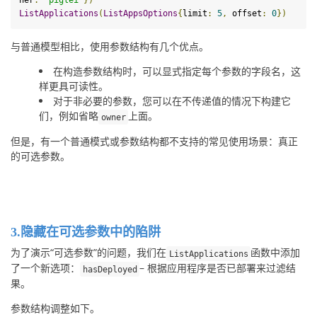
ner
:
"piglei"
})
ListApplications
(
ListAppsOptions
{
limit
:
5
,
 offset
:
0
})
与普通模型相比，使用参数结构有几个优点。
在构造参数结构时，可以显式指定每个参数的字段名，这
样更具可读性。
对于非必要的参数，您可以在不传递值的情况下构建它
们，例如省略
上面。
owner
但是，有一个普通模式或参数结构都不支持的常见使用场景：真正
的可选参数。
3.隐藏在可选参数中的陷阱
为了演示“可选参数”的问题，我们在
函数中添加
ListApplications
了一个新选项：
– 根据应用程序是否已部署来过滤结
hasDeployed
果。
参数结构调整如下。