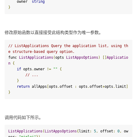
    owner  
string
}
修改原始函数以直接接受此结构类型作为唯一参数。
// ListApplications Query the application list, using th
e structure-based query option.
func 
ListApplications
(
opts 
ListAppsOptions
)
[]
Applicatio
n
{
if
 opts
.
owner 
!=
""
{
// ...
}
return
 allApps
[
opts
.
offset 
:
 opts
.
offset
+
opts
.
limit
]
}
调用代码如下所示。
ListApplications
(
ListAppsOptions
{
limit
:
5
,
 offset
:
0
,
 ow