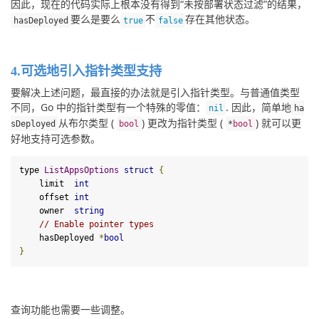
因此，现在的代码实际上根本没有得到“未按部署状态过滤”的结果，
要么是要么
不
存在其他状态。
hasDeployed
true
false
4.可选地引入指针类型支持
要解决上述问题，最直接的办法就是引入指针类型。与普通值类型
不同，Go 中的指针类型有一个特殊的零值：
. 因此，简单地
nil
ha
从布尔类型 ( 
) 更改为指针类型 ( 
) 就可以更
sDeployed
bool
*
bool
好地支持可选参数。
type 
ListAppsOptions
struct
{
    limit  
int
    offset 
int
    owner  
string
// Enable pointer types
    hasDeployed 
*
bool
}
查询功能也需要一些调整。