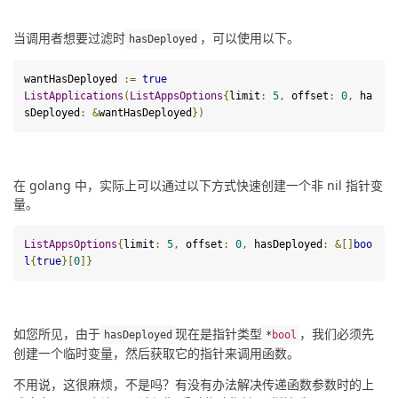
当调用者想要过滤时
，可以使用以下。
hasDeployed
wantHasDeployed 
:=
true
ListApplications
(
ListAppsOptions
{
limit
:
5
,
 offset
:
0
,
 ha
sDeployed
:
&
wantHasDeployed
})
在 golang 中，实际上可以通过以下方式快速创建一个非 nil 指针变
量。
ListAppsOptions
{
limit
:
5
,
 offset
:
0
,
 hasDeployed
:
&[]
boo
l
{
true
}
[
0
]
}
如您所见，由于
现在是指针类型
，我们必须先
hasDeployed
*
bool
创建一个临时变量，然后获取它的指针来调用函数。
不用说，这很麻烦，不是吗？有没有办法解决传递函数参数时的上