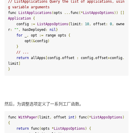
// ListApplications Query the list of applications, usin
g variable arguments
func 
ListApplications
(
opts 
...
func
(*
ListAppsOptions
))
[]
Application
{
    config 
:=
ListAppsOptions
{
limit
:
10
,
 offset
:
0
,
 owne
r
:
""
,
 hasDeployed
:
nil
}
for
 _
,
 opt 
:=
 range opts 
{
        opt
(&
config
)
}
// ...
return
 allApps
[
config
.
offset 
:
 config
.
offset
+
config
.
limit
]
}
然后，为调整选项定义了一系列工厂函数。
func 
WithPager
(
limit
,
 offset 
int
)
func
(
*
ListAppsOptions
)
{
return
 func
(
opts 
*
ListAppsOptions
)
{