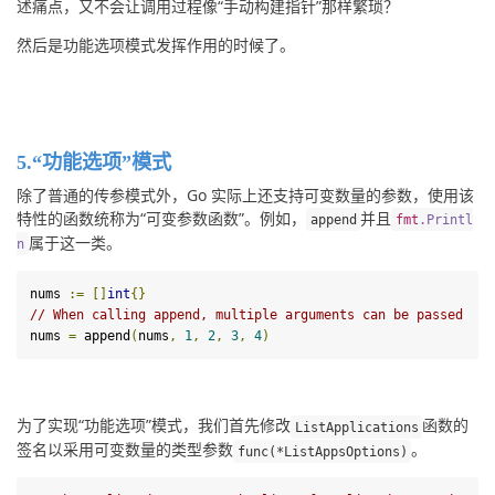
述痛点，又不会让调用过程像“手动构建指针”那样繁琐？
然后是功能选项模式发挥作用的时候了。
5.“功能选项”模式
除了普通的传参模式外，Go 实际上还支持可变数量的参数，使用该
特性的函数统称为“可变参数函数”。例如，
并且
append
fmt
.
Printl
属于这一类。
n
nums 
:=
[]
int
{}
// When calling append, multiple arguments can be passed
nums 
=
 append
(
nums
,
1
,
2
,
3
,
4
)
为了实现“功能选项”模式，我们首先修改
函数的
ListApplications
签名以采用可变数量的类型参数
。
func
(*
ListAppsOptions
)