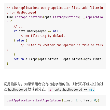
//
 ListApplications Query application list, add filterin
g 
for
 HasDeployed
func 
ListApplications
(
opts 
ListAppsOptions
)
[]
Applicatio
n
{
//
 ...
if
 opts
.
hasDeployed 
==
nil
{
//
 No filtering 
by
default
}
else
{
//
 Filter 
by
 whether hasDeployed 
is
true
or
fals
e
}
return
 allApps
[
opts
.
offset 
:
 opts
.
offset
+
opts
.
limit
]
}
调用函数时，如果调用者没有指定字段的值，则代码不经过任何过
滤
就转到分支。
hasDeployed
if
 opts
.
hasDeployed 
==
nil
ListApplications
(
ListAppsOptions
{
limit
:
5
,
 offset
:
0
})