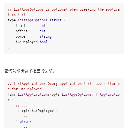
// ListAppsOptions is optional when querying the applica
tion list
type 
ListAppsOptions
struct
{
    limit       
int
    offset      
int
    owner       
string
    hasDeployed 
bool
}
查询功能也做了相应的调整。
// ListApplications Query application list, add filterin
g for HasDeployed
func 
ListApplications
(
opts 
ListAppsOptions
)
[]
Applicatio
n
{
// ...
if
 opts
.
hasDeployed 
{
// ...
}
else
{
// ...