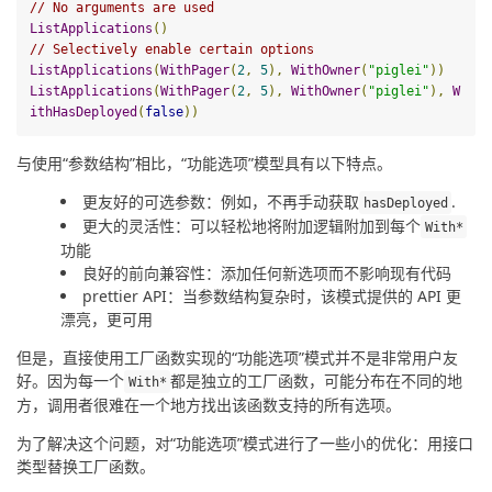
// No arguments are used
ListApplications
()
// Selectively enable certain options
ListApplications
(
WithPager
(
2
,
5
),
WithOwner
(
"piglei"
))
ListApplications
(
WithPager
(
2
,
5
),
WithOwner
(
"piglei"
),
W
ithHasDeployed
(
false
))
与使用“参数结构”相比，“功能选项”模型具有以下特点。
更友好的可选参数：例如，不再手动获取
.
hasDeployed
更大的灵活性：可以轻松地将附加逻辑附加到每个
With
*
功能
良好的前向兼容性：添加任何新选项而不影响现有代码
prettier API：当参数结构复杂时，该模式提供的 API 更
漂亮，更可用
但是，直接使用工厂函数实现的“功能选项”模式并不是非常用户友
好。因为每一个
都是独立的工厂函数，可能分布在不同的地
With
*
方，调用者很难在一个地方找出该函数支持的所有选项。
为了解决这个问题，对“功能选项”模式进行了一些小的优化：用接口
类型替换工厂函数。