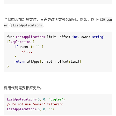
当您想添加新参数时，只需更改函数签名即可。例如，以下代码
own
向
.
er
ListApplications
func 
ListApplications
(
limit
,
 offset 
int
,
 owner 
string
)
[]
Application
{
if
 owner 
!=
""
{
// ...
}
return
 allApps
[
offset 
:
 offset
+
limit
]
}
调用代码需要相应更改。
ListApplications
(
5
,
0
,
"piglei"
)
// Do 
not
use
"owner"
 filtering
ListApplications
(
5
,
0
,
""
)