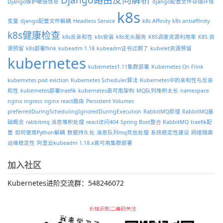
Django保护敏感信息
django配置文件存储环境
k8s
变量
django配置文件解耦
Headless Service
k8s Affinity
k8s antiaffinity
k8s健康检查
k8s反亲和性
k8s安装
k8s无头服务
K8S调度资源利用率
K8S 资
源预留
k8s部署flink
kubeadm 1.18
kubeadm证书过期了
kubelet资源预留
kubernetes
kubernetes1.11集群部署
Kubernetes On Flink
kubernetes pod eviction
Kubernetes Scheduler算法
Kubernetes中的亲和性与反亲
和性
kubernetes部署traefik
kubernetes高可用架构
MQ队列堆积太长
namespace
nginx ingress
nginx react路由
Persistent Volumes
preferredDuringSchedulingIgnoredDuringExecution
RabbitMQ原理
RabbitMQ基
础概念
rabbitmq 消息堆积处理
react访问404
Spring Boot整合 RabbitMQ
traefik配
置
如何使用Python解耦
数据持久化
消息队列mq死信处理
系统稳定性建设
网络隔离
运维稳定性
阿里云kubeadm 1.18.x高可用集群部署
加入社区
Kubernetes进阶交流群：548246072