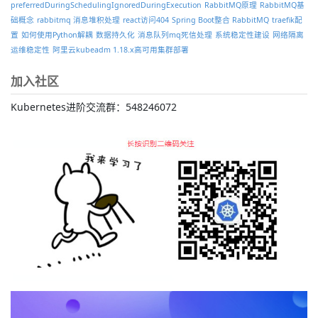
preferredDuringSchedulingIgnoredDuringExecution
RabbitMQ原理
RabbitMQ基
础概念
rabbitmq 消息堆积处理
react访问404
Spring Boot整合 RabbitMQ
traefik配
置
如何使用Python解耦
数据持久化
消息队列mq死信处理
系统稳定性建设
网络隔离
运维稳定性
阿里云kubeadm 1.18.x高可用集群部署
加入社区
Kubernetes进阶交流群：548246072