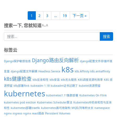
1
2
3
…
19
下一页 »
搜索一下, 您就知道^-^
标签云
Django路由反向解析
Django保护敏感信息
django配置文件存储环境
k8s
变量
django配置文件解耦
Headless Service
k8s Affinity
k8s antiaffinity
k8s健康检查
k8s反亲和性
k8s安装
k8s无头服务
K8S调度资源利用率
K8S 资
源预留
k8s部署flink
kubeadm 1.18
kubeadm证书过期了
kubelet资源预留
kubernetes
kubernetes1.11集群部署
Kubernetes On Flink
kubernetes pod eviction
Kubernetes Scheduler算法
Kubernetes中的亲和性与反亲
和性
kubernetes部署traefik
kubernetes高可用架构
MQ队列堆积太长
namespace
nginx ingress
nginx react路由
Persistent Volumes