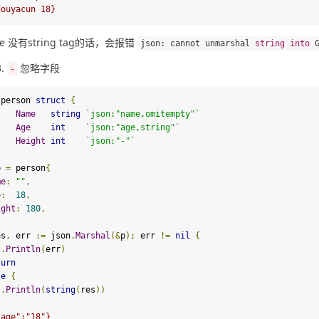
douyacun 18}
e 没有string tag的话，会报错 
json
:
 cannot unmarshal 
string
into
忽略字段
-
 person 
struct
{
Name
string
`json:
"name,omitempty"
`
Age
int
`json:
"age,string"
`
Height
int
`json:
"-"
`
p 
=
 person
{
me
:
""
,
e
:
18
,
ight
:
180
,
es
,
 err 
:=
 json
.
Marshal
(&
p
);
 err 
!=
nil
{
t
.
Println
(
err
)
turn
se
{
t
.
Println
(
string
(
res
))
"age":"18"}