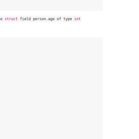
Go
struct
 field person
.
age 
of
 type 
int