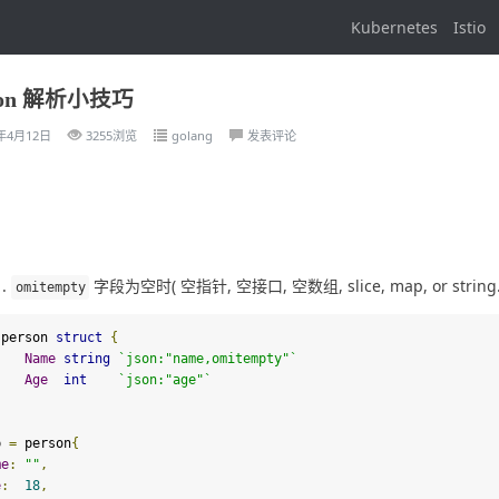
Kubernetes
Istio
json 解析小技巧
1年4月12日
3255浏览
golang
发表评论
字段为空时( 空指针, 空接口, 空数组, slice, map, or stri
omitempty
 person 
struct
{
Name
string
`json:
"name,omitempty"
`
Age
int
`json:
"age"
`
p 
=
 person
{
me
:
""
,
e
:
18
,