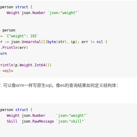
 person 
struct
{
Weight
 json
.
Number
`json:
"weight"
`
 person

:=
`{
"weight"
: 
19
}`
rr 
:=
 json
.
Unmarshal
([]
byte
(
str
),
&
p
);
 err 
!=
nil
{
t
.
Println
(
err
)
turn
Println
(
p
.
Weight
.
Int64
())
9 <nil>
可以像orm一样写原生sql。像es的查询结果如何定义结构体：
 person 
struct
{
Weight
 json
.
Number
`json:
"weight"
`
Skill
  json
.
RawMessage
`json:
"skill"
`