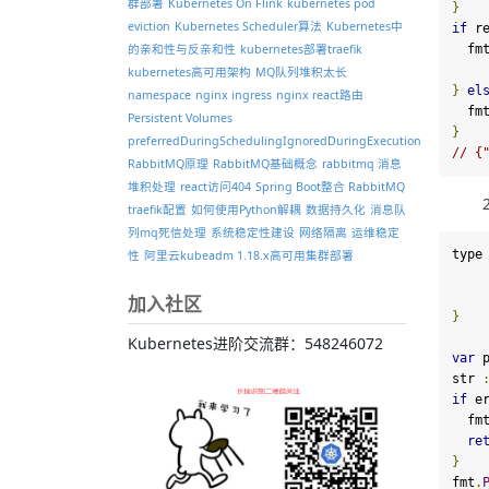
群部署
Kubernetes On Flink
kubernetes pod
}
eviction
Kubernetes Scheduler算法
Kubernetes中
if
 r
  fm
的亲和性与反亲和性
kubernetes部署traefik
kubernetes高可用架构
MQ队列堆积太长
}
el
namespace
nginx ingress
nginx react路由
  fm
Persistent Volumes
}
preferredDuringSchedulingIgnoredDuringExecution
// {
RabbitMQ原理
RabbitMQ基础概念
rabbitmq 消息
堆积处理
react访问404
Spring Boot整合 RabbitMQ
traefik配置
如何使用Python解耦
数据持久化
消息队
列mq死信处理
系统稳定性建设
网络隔离
运维稳定
type
性
阿里云kubeadm 1.18.x高可用集群部署
加入社区
}
Kubernetes进阶交流群：548246072
var
 p
str 
if
 e
  fm
re
}
fmt
.