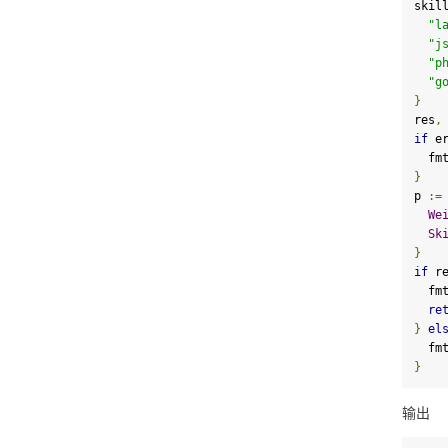
skil
"l
"j
"p
"g
}
res
,
if
 e
  fm
}
p 
:=
We
Sk
}
if
 r
  fm
re
}
el
  fm
}
输出