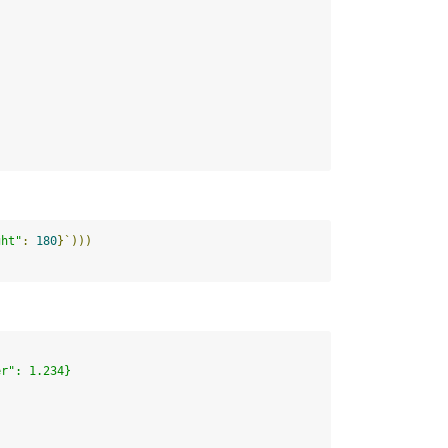
ght"
:
180
}
`)))
er"
: 
1.234
}
