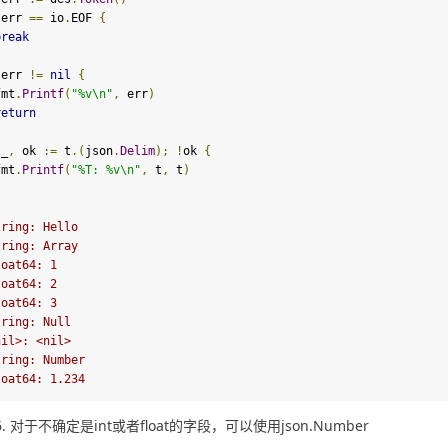
 err 
==
 io
.
EOF 
{
break
 err 
!=
nil
{
  fmt
.
Printf
(
"%v\n"
,
 err
)
return
 _
,
 ok 
:=
 t
.(
json
.
Delim
);
!
ok 
{
  fmt
.
Printf
(
"%T: %v\n"
,
 t
,
 t
)
tring: Hello
tring: Array
loat64: 1
loat64: 2
loat64: 3
tring: Null
nil>: <nil>
tring: Number
loat64: 1.234
对于不确定是int或者float的字段，可以使用json.Number