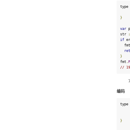
type
}
var
 p
str 
if
 e
  fm
re
}
fmt
.
// 1
编码
type
}