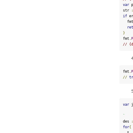
var
 p
str 
if
 e
  fm
re
}
fmt
.
// {
fmt
.
//
t
var
 
`
des 
for
{
  t
,