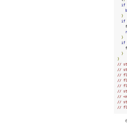
if
}
if
  
}
if
  
}
}
// s
// s
// f
// f
// f
// s
// <
// s
// f