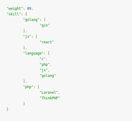
"weight"
:
89
,
"skill"
:
{
"golang"
:
[
"gin"
],
"js"
:
[
"react"
],
"language"
:
[
"c"
,
"php"
,
"js"
,
"golang"
],
"php"
:
[
"Laravel"
,
"ThinkPHP"
]
}