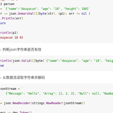
1 person

:=
`{
"name"
:
"douyacun"
, 
"age"
: 
"18"
, 
"height"
: 
180
}`
rr 
:=
 json
.
Unmarshal
([]
byte
(
str
),
&
p1
);
 err 
!=
nil
{
t
.
Println
(
err
)
turn
Println
(
p1
)
douyacun 18 0}
判断json字符串是否有效
Println
(
json
.
Valid
([]
byte
(`
{
"name"
:
"douyacun"
,
"age"
:
"18"
,
"hei
rue
从数据流读取字符串并解码
jsonStream 
=
`

	{
"Message"
: 
"Hello"
, 
"Array"
: [
1
, 
2
, 
3
], 
"Null"
: 
null
, 
"Numb
:=
 json
.
NewDecoder
(
strings
.
NewReader
(
jsonStream
))
 err 
:=
 des
.
Token
()