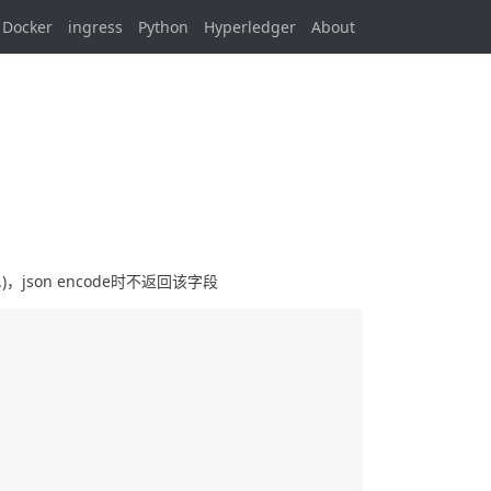
Docker
ingress
Python
Hyperledger
About
ng.)，json encode时不返回该字段