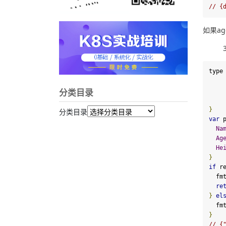
// {
如果ag
type
分类目录
}
分类目录
var
 
Na
Ag
He
}
if
 r
  fm
re
}
el
  fm
}
// {