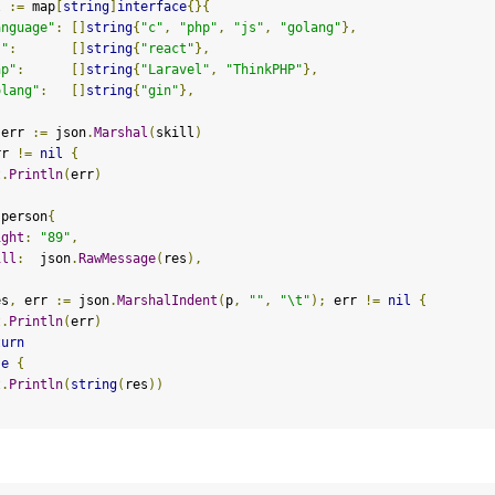
l 
:=
map
[
string
]
interface
{}{
anguage"
:
[]
string
{
"c"
,
"php"
,
"js"
,
"golang"
},
s"
:
[]
string
{
"react"
},
hp"
:
[]
string
{
"Laravel"
,
"ThinkPHP"
},
olang"
:
[]
string
{
"gin"
},
 err 
:=
 json
.
Marshal
(
skill
)
rr 
!=
nil
{
t
.
Println
(
err
)
 person
{
ight
:
"89"
,
ill
:
  json
.
RawMessage
(
res
),
es
,
 err 
:=
 json
.
MarshalIndent
(
p
,
""
,
"\t"
);
 err 
!=
nil
{
t
.
Println
(
err
)
turn
se
{
t
.
Println
(
string
(
res
))