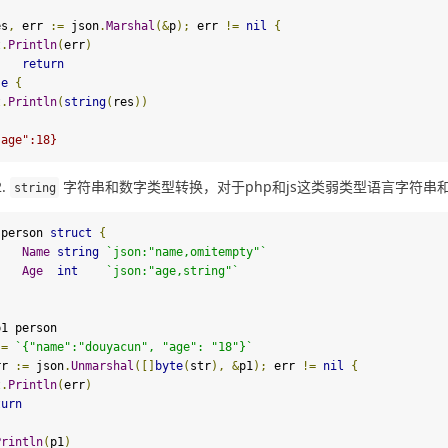
es
,
 err 
:=
 json
.
Marshal
(&
p
);
 err 
!=
nil
{
t
.
Println
(
err
)
return
se
{
t
.
Println
(
string
(
res
))
"age":18}
字符串和数字类型转换，对于php和js这类弱类型语言字符串
string
 person 
struct
{
Name
string
`json:
"name,omitempty"
`
Age
int
`json:
"age,string"
`
1 person

:=
`{
"name"
:
"douyacun"
, 
"age"
: 
"18"
}`
rr 
:=
 json
.
Unmarshal
([]
byte
(
str
),
&
p1
);
 err 
!=
nil
{
t
.
Println
(
err
)
turn
Println
(
p1
)