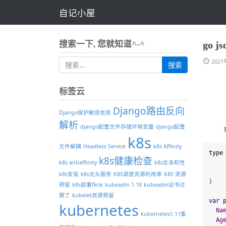
自记小屋
搜索一下, 您就知道^-^
go 
202
标签云
Django路由反向
Django保护敏感信息
解析
django配置文件存储环境变量
django配置
k8s
文件解耦
Headless Service
k8s Affinity
type
k8s健康检查
k8s antiaffinity
k8s反亲和性
k8s安装
k8s无头服务
K8S调度资源利用率
K8S 资源
}
预留
k8s部署flink
kubeadm 1.18
kubeadm证书过
期了
kubelet资源预留
var
 
kubernetes
Na
kubernetes1.11集
Ag