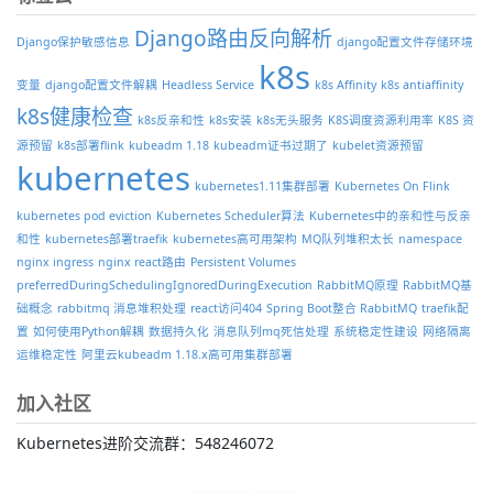
Django路由反向解析
Django保护敏感信息
django配置文件存储环境
k8s
变量
django配置文件解耦
Headless Service
k8s Affinity
k8s antiaffinity
k8s健康检查
k8s反亲和性
k8s安装
k8s无头服务
K8S调度资源利用率
K8S 资
源预留
k8s部署flink
kubeadm 1.18
kubeadm证书过期了
kubelet资源预留
kubernetes
kubernetes1.11集群部署
Kubernetes On Flink
kubernetes pod eviction
Kubernetes Scheduler算法
Kubernetes中的亲和性与反亲
和性
kubernetes部署traefik
kubernetes高可用架构
MQ队列堆积太长
namespace
nginx ingress
nginx react路由
Persistent Volumes
preferredDuringSchedulingIgnoredDuringExecution
RabbitMQ原理
RabbitMQ基
础概念
rabbitmq 消息堆积处理
react访问404
Spring Boot整合 RabbitMQ
traefik配
置
如何使用Python解耦
数据持久化
消息队列mq死信处理
系统稳定性建设
网络隔离
运维稳定性
阿里云kubeadm 1.18.x高可用集群部署
加入社区
Kubernetes进阶交流群：548246072