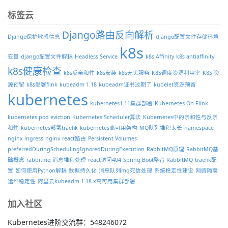
标签云
Django路由反向解析
Django保护敏感信息
django配置文件存储环境
k8s
变量
django配置文件解耦
Headless Service
k8s Affinity
k8s antiaffinity
k8s健康检查
k8s反亲和性
k8s安装
k8s无头服务
K8S调度资源利用率
K8S 资
源预留
k8s部署flink
kubeadm 1.18
kubeadm证书过期了
kubelet资源预留
kubernetes
kubernetes1.11集群部署
Kubernetes On Flink
kubernetes pod eviction
Kubernetes Scheduler算法
Kubernetes中的亲和性与反亲
和性
kubernetes部署traefik
kubernetes高可用架构
MQ队列堆积太长
namespace
nginx ingress
nginx react路由
Persistent Volumes
preferredDuringSchedulingIgnoredDuringExecution
RabbitMQ原理
RabbitMQ基
础概念
rabbitmq 消息堆积处理
react访问404
Spring Boot整合 RabbitMQ
traefik配
置
如何使用Python解耦
数据持久化
消息队列mq死信处理
系统稳定性建设
网络隔离
运维稳定性
阿里云kubeadm 1.18.x高可用集群部署
加入社区
Kubernetes进阶交流群：548246072