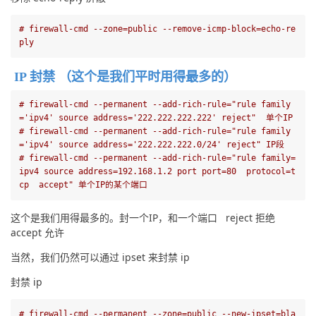
# firewall-cmd --zone=public --remove-icmp-block=echo-re
ply
IP 封禁 （这个是我们平时用得最多的）
# firewall-cmd --permanent --add-rich-rule=
"rule family
='ipv4' source address='222.222.222.222' reject"
  单个IP
# firewall-cmd --permanent --add-rich-rule=
"rule family
='ipv4' source address='222.222.222.0/24' reject"
 IP段
# firewall-cmd --permanent --add-rich-rule=
"rule family=
ipv4 source address=192.168.1.2 port port=80  protocol=t
cp  accept"
 单个IP的某个端口
这个是我们用得最多的。封一个IP，和一个端口   reject 拒绝   
accept 允许
当然，我们仍然可以通过 ipset 来封禁 ip
封禁 ip
# firewall-cmd --permanent --zone=public --new-ipset=bla