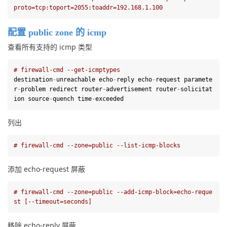
proto=tcp:toport=2055:toaddr=192.168.1.100
配置 public zone 的 icmp
查看所有支持的 icmp 类型
# firewall-cmd --get-icmptypes
destination
-
unreachable 
echo
-
reply 
echo
-
request paramete
r
-
problem redirect router
-
advertisement router
-
solicitat
ion 
source
-
quench time
-
exceeded
列出
# firewall-cmd --zone=public --list-icmp-blocks
添加 echo-request 屏蔽
# firewall-cmd --zone=public --add-icmp-block=echo-reque
st [--timeout=seconds]
移除 echo-reply 屏蔽