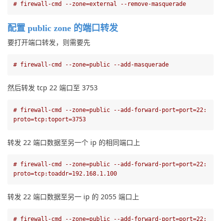
# firewall-cmd --zone=external --remove-masquerade
配置 public zone 的端口转发
要打开端口转发，则需要先
# firewall-cmd --zone=public --add-masquerade
然后转发 tcp 22 端口至 3753
# firewall-cmd --zone=public --add-forward-port=port=22:
proto=tcp:toport=3753
转发 22 端口数据至另一个 ip 的相同端口上
# firewall-cmd --zone=public --add-forward-port=port=22:
proto=tcp:toaddr=192.168.1.100
转发 22 端口数据至另一 ip 的 2055 端口上
# firewall-cmd --zone=public --add-forward-port=port=22: