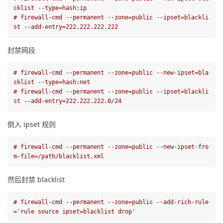
cklist --type=hash:ip
# firewall-cmd --permanent --zone=public --ipset=blackli
st --add-entry=222.222.222.222
封禁网段
# firewall-cmd --permanent --zone=public --new-ipset=bla
cklist --type=hash:net
# firewall-cmd --permanent --zone=public --ipset=blackli
st --add-entry=222.222.222.0/24
倒入 ipset 规则
# firewall-cmd --permanent --zone=public --new-ipset-fro
m-file=/path/blacklist.xml
然后封禁 blacklist
# firewall-cmd --permanent --zone=public --add-rich-rule
='rule source ipset=blacklist drop'