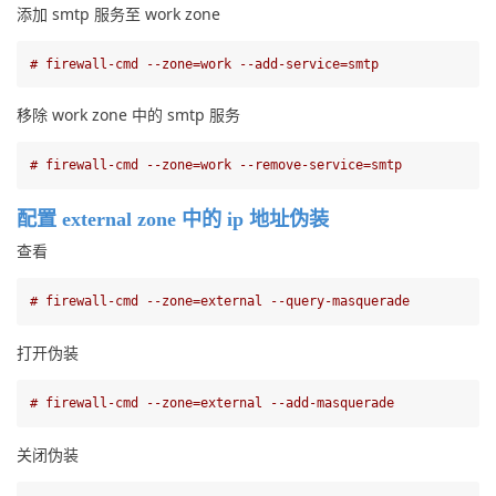
添加 smtp 服务至 work zone
# firewall-cmd --zone=work --add-service=smtp
移除 work zone 中的 smtp 服务
# firewall-cmd --zone=work --remove-service=smtp
配置 external zone 中的 ip 地址伪装
查看
# firewall-cmd --zone=external --query-masquerade
打开伪装
# firewall-cmd --zone=external --add-masquerade
关闭伪装