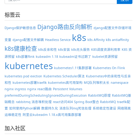
标签云
Django路由反向解析
Django保护敏感信息
django配置文件存储环境
k8s
变量
django配置文件解耦
Headless Service
k8s Affinity
k8s antiaffinity
k8s健康检查
k8s反亲和性
k8s安装
k8s无头服务
K8S调度资源利用率
K8S 资
源预留
k8s部署flink
kubeadm 1.18
kubeadm证书过期了
kubelet资源预留
kubernetes
kubernetes1.11集群部署
Kubernetes On Flink
kubernetes pod eviction
Kubernetes Scheduler算法
Kubernetes中的亲和性与反亲
和性
kubernetes部署traefik
kubernetes高可用架构
MQ队列堆积太长
namespace
nginx ingress
nginx react路由
Persistent Volumes
preferredDuringSchedulingIgnoredDuringExecution
RabbitMQ原理
RabbitMQ基
础概念
rabbitmq 消息堆积处理
react访问404
Spring Boot整合 RabbitMQ
traefik配
置
如何使用Python解耦
数据持久化
消息队列mq死信处理
系统稳定性建设
网络隔离
运维稳定性
阿里云kubeadm 1.18.x高可用集群部署
加入社区