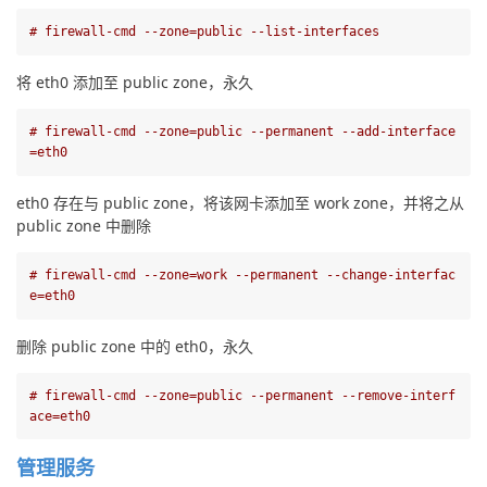
# firewall-cmd --zone=public --list-interfaces
将 eth0 添加至 public zone，永久
# firewall-cmd --zone=public --permanent --add-interface
=eth0
eth0 存在与 public zone，将该网卡添加至 work zone，并将之从 
public zone 中删除
# firewall-cmd --zone=work --permanent --change-interfac
e=eth0
删除 public zone 中的 eth0，永久
# firewall-cmd --zone=public --permanent --remove-interf
ace=eth0
管理服务