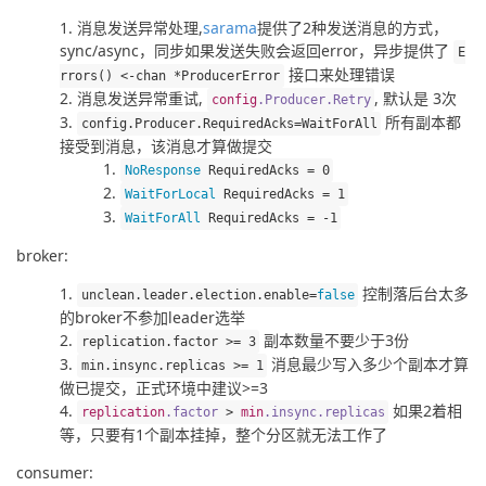
消息发送异常处理,
sarama
提供了2种发送消息的方式，
sync/async，同步如果发送失败会返回error，异步提供了
E
接口来处理错误
rrors
()
<-
chan 
*
ProducerError
消息发送异常重试,
, 默认是 3次
config
.
Producer
.
Retry
所有副本都
config
.
Producer
.
RequiredAcks
=
WaitForAll
接受到消息，该消息才算做提交
NoResponse
RequiredAcks
=
0
WaitForLocal
RequiredAcks
=
1
WaitForAll
RequiredAcks
=
-
1
broker:
控制落后台太多
unclean
.
leader
.
election
.
enable
=
false
的broker不参加leader选举
副本数量不要少于3份
replication
.
factor 
>=
3
消息最少写入多少个副本才算
min
.
insync
.
replicas 
>=
1
做已提交，正式环境中建议>=3
如果2着相
replication
.
factor
>
min
.
insync
.
replicas
等，只要有1个副本挂掉，整个分区就无法工作了
consumer: