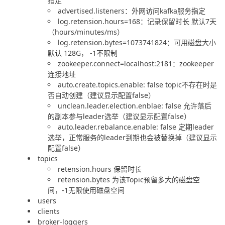
指定
advertised.listeners：外网访问kafka服务指定
log.retension.hours=168：记录保留时长 默认7天
（hours/minutes/ms）
log.retension.bytes=1073741824：可用磁盘大小
默认 128G， -1不限制
zookeeper.connect=localhost:2181：zookeeper
连接地址
auto.create.topics.enable: false topic不存在时是
否自动创建（建议显示配置false）
unclean.leader.election.enblae: false 允许落后
的副本参与leader选举（建议显示配置false）
auto.leader.rebalance.enable: false 定期leader
选举，正常服务的leader到期也会被替换掉（建议显示
配置false）
topics
retension.hours 保留时长
retension.bytes 为该Topic预留多大的磁盘空
间，-1无限使用磁盘空间
users
clients
broker-loggers