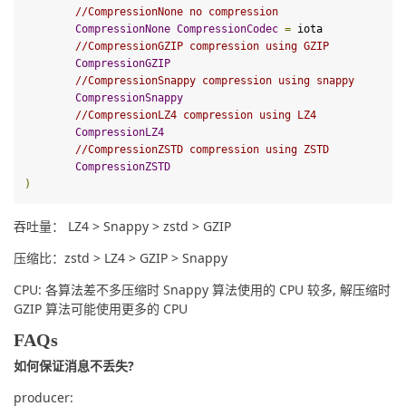
//CompressionNone no compression
CompressionNone
CompressionCodec
=
iota
//CompressionGZIP compression using GZIP
CompressionGZIP
//CompressionSnappy compression using snappy
CompressionSnappy
//CompressionLZ4 compression using LZ4
CompressionLZ4
//CompressionZSTD compression using ZSTD
CompressionZSTD
)
吞吐量： LZ4 > Snappy > zstd > GZIP
压缩比：zstd > LZ4 > GZIP > Snappy
CPU: 各算法差不多压缩时 Snappy 算法使用的 CPU 较多, 解压缩时 
GZIP 算法可能使用更多的 CPU
FAQs
如何保证消息不丢失?
producer: