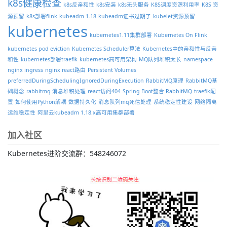
k8s健康检查
k8s反亲和性
k8s安装
k8s无头服务
K8S调度资源利用率
K8S 资
源预留
k8s部署flink
kubeadm 1.18
kubeadm证书过期了
kubelet资源预留
kubernetes
kubernetes1.11集群部署
Kubernetes On Flink
kubernetes pod eviction
Kubernetes Scheduler算法
Kubernetes中的亲和性与反亲
和性
kubernetes部署traefik
kubernetes高可用架构
MQ队列堆积太长
namespace
nginx ingress
nginx react路由
Persistent Volumes
preferredDuringSchedulingIgnoredDuringExecution
RabbitMQ原理
RabbitMQ基
础概念
rabbitmq 消息堆积处理
react访问404
Spring Boot整合 RabbitMQ
traefik配
置
如何使用Python解耦
数据持久化
消息队列mq死信处理
系统稳定性建设
网络隔离
运维稳定性
阿里云kubeadm 1.18.x高可用集群部署
加入社区
Kubernetes进阶交流群：548246072