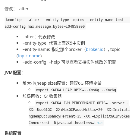
修改：–alter
kconfigs 
--
alter 
--
entity
-
type topics 
--
entity
-
name 
test
--
add
-
config max
.
message
.
bytes
=
104858800
–alter：代表修改
–entity-type: 代表上面这5中实例
–entity-name: 指定那个broker（
broker.id
）, topic
(
topic.name
)
–add-config: –help 可以查看支持实时修改的配置
JVM配置
：
堆大小(heap size)配置：建议6G 环境变量
export
 KAFKA_HEAP_OPTS
=--
Xms6g
--
Xmx6g
垃圾回收：G1收集器
export
 KAFKA_JVM_PERFORMANCE_OPTS
=
-
server 
-
XX
:+
UseG1GC
-
XX
:
MaxGCPauseMillis
=
20
-
XX
:
Initiati
ngHeapOccupancyPercent
=
35
-
XX
:+
ExplicitGCInvokes
Concurrent
-
Djava
.
awt
.
headless
=
true
系统配置
: