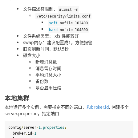
文件描述符限制：
ulimit
-
n
/etc/
security
/
limits
.
conf
soft
 nofile 
102400
hard
 nofile 
104800
文件系统类型： xfs 性能较好
swap内存：建议配置成1，方便报警
脏页刷新时间：默认5秒
磁盘大小
新增消息数
消息留存时间
平均消息大小
备份数
是否启用压缩
本地集群
本地运行多个实例，需要指定不同的端口，
和broker.id
, 创建多个
server.propertie，指定端口
config
/
server
-
1.
properties
:
  broker
.
id
=
1