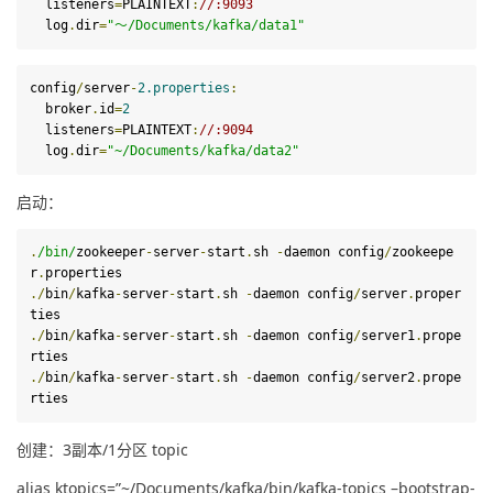
  listeners
=
PLAINTEXT
:
//:9093
log
.
dir
=
"～/Documents/kafka/data1"
config
/
server
-
2.
properties
:
  broker
.
id
=
2
  listeners
=
PLAINTEXT
:
//:9094
log
.
dir
=
"~/Documents/kafka/data2"
启动：
.
/bin/
zookeeper
-
server
-
start
.
sh 
-
daemon config
/
zookeepe
r
.
./
bin
/
kafka
-
server
-
start
.
sh 
-
daemon config
/
server
.
proper
./
bin
/
kafka
-
server
-
start
.
sh 
-
daemon config
/
server1
.
prope
./
bin
/
kafka
-
server
-
start
.
sh 
-
daemon config
/
server2
.
prope
rties 
创建：3副本/1分区 topic
alias ktopics=”~/Documents/kafka/bin/kafka-topics –bootstrap-