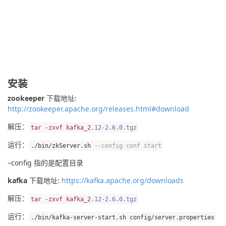
安装
zookeeper
 下载地址: 
http://zookeeper.apache.org/releases.html#download
解压：
tar
-
zxvf
kafka_2
.
12
-
2
.6
.
0
.tgz
运行：
.
/bin/
zkServer
.
sh 
--
config conf start
–config 指的是配置目录
kafka
 下载地址: 
https://kafka.apache.org/downloads
解压：
tar
-
zxvf
kafka_2
.
12
-
2
.6
.
0
.tgz
运行：
.
/bin/
kafka
-
server
-
start
.
sh config
/
server
.
properties