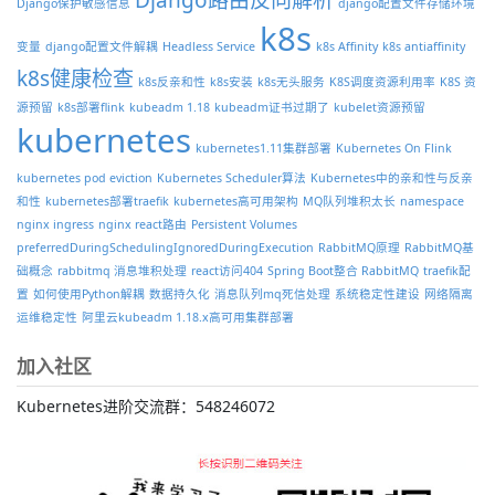
Django保护敏感信息
django配置文件存储环境
k8s
变量
django配置文件解耦
Headless Service
k8s Affinity
k8s antiaffinity
k8s健康检查
k8s反亲和性
k8s安装
k8s无头服务
K8S调度资源利用率
K8S 资
源预留
k8s部署flink
kubeadm 1.18
kubeadm证书过期了
kubelet资源预留
kubernetes
kubernetes1.11集群部署
Kubernetes On Flink
kubernetes pod eviction
Kubernetes Scheduler算法
Kubernetes中的亲和性与反亲
和性
kubernetes部署traefik
kubernetes高可用架构
MQ队列堆积太长
namespace
nginx ingress
nginx react路由
Persistent Volumes
preferredDuringSchedulingIgnoredDuringExecution
RabbitMQ原理
RabbitMQ基
础概念
rabbitmq 消息堆积处理
react访问404
Spring Boot整合 RabbitMQ
traefik配
置
如何使用Python解耦
数据持久化
消息队列mq死信处理
系统稳定性建设
网络隔离
运维稳定性
阿里云kubeadm 1.18.x高可用集群部署
加入社区
Kubernetes进阶交流群：548246072