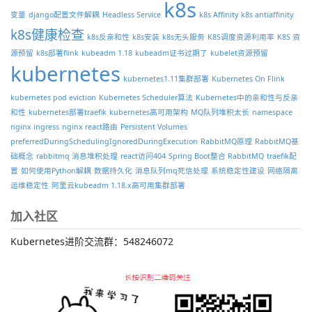
k8s
变量
django配置文件解耦
Headless Service
k8s Affinity
k8s antiaffinity
k8s健康检查
k8s反亲和性
k8s安装
k8s无头服务
K8S调度资源利用率
K8S 资
源预留
k8s部署flink
kubeadm 1.18
kubeadm证书过期了
kubelet资源预留
kubernetes
kubernetes1.11集群部署
Kubernetes On Flink
kubernetes pod eviction
Kubernetes Scheduler算法
Kubernetes中的亲和性与反亲
和性
kubernetes部署traefik
kubernetes高可用架构
MQ队列堆积太长
namespace
nginx ingress
nginx react路由
Persistent Volumes
preferredDuringSchedulingIgnoredDuringExecution
RabbitMQ原理
RabbitMQ基
础概念
rabbitmq 消息堆积处理
react访问404
Spring Boot整合 RabbitMQ
traefik配
置
如何使用Python解耦
数据持久化
消息队列mq死信处理
系统稳定性建设
网络隔离
运维稳定性
阿里云kubeadm 1.18.x高可用集群部署
加入社区
Kubernetes进阶交流群：548246072