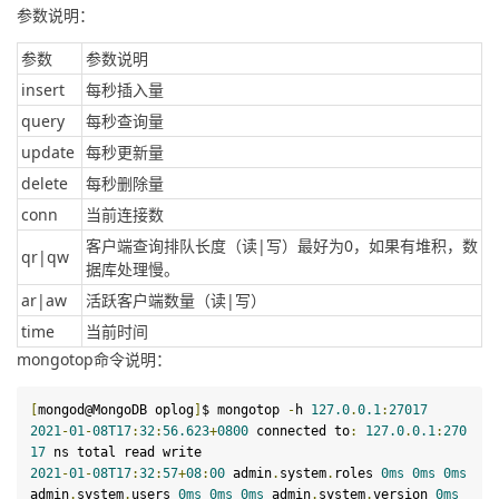
参数说明：
参数
参数说明
insert
每秒插入量
query
每秒查询量
update
每秒更新量
delete
每秒删除量
conn
当前连接数
客户端查询排队长度（读|写）最好为0，如果有堆积，数
qr|qw
据库处理慢。
ar|aw
活跃客户端数量（读|写）
time
当前时间
mongotop命令说明：
[
mongod@MongoDB oplog
]
$ mongotop 
-
h 
127.0
.
0
.
1
:
27017
2021
-
01
-
08T17
:
32
:
56.623
+
080
0
 connected to
:
127.0
.
0
.
1
:
270
17
 ns total 
read
write
2021
-
01
-
08T17
:
32
:
57
+
08
:
00
 admin
.
system
.
roles 
0ms
0ms
0ms
admin
.
system
.
users 
0ms
0ms
0ms
 admin
.
system
.
version 
0ms