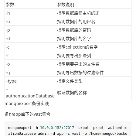
参数
参数说明
-h
指明数据库宿主机的IP
-u
指明数据库的用户名
-p
指明数据库的密码
-d
指明数据库的名字
-c
指明collection的名字
-f
指明要导出那些列
-o
指明到要导出的文件名
-q
指明导出数据的过滤条件
–type
指定文件类型
–
验证数据的名称
authenticationDatabase
mongoexport备份实践
备份app库下的vast集合
mongoexport
-
h 
10.0
.
0.152
:
27017
-
uroot 
-
proot 
–
authentic
ationDatabase admin 
-
d app 
-
c vast 
-
o 
/
home
/
mongod
/
backu