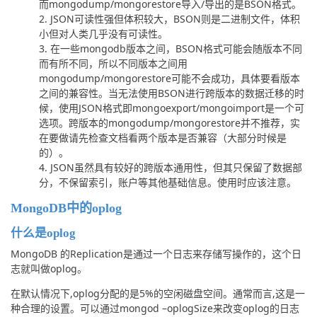
而mongodump/mongorestore导入/导出的是BSON格式。
JSON可读性强但体积较大，BSON则是二进制文件，体积
小但对人类几乎没有可读性。
在一些mongodb版本之间，BSON格式可能会随版本不同
而有所不同，所以不同版本之间用
mongodump/mongorestore可能不会成功，具体要看版本
之间的兼容性。当无法使用BSON进行跨版本的数据迁移的时
候，使用JSON格式即mongoexport/mongoimport是一个可
选项。跨版本的mongodump/mongorestore并不推荐，实
在要做请先检查文档看两个版本是否兼容（大部分时候是
的）。
JSON虽然具有较好的跨版本通用性，但其只保留了数据部
分，不保留索引，账户等其他基础信息。使用时应该注意。
MongoDB中的oplog
什么是oplog
MongoDB 的Replication是通过一个日志来存储写操作的，这个日
志就叫做oplog。
在默认情况下,oplog分配的是5%的空闲磁盘空间。通常而言,这是一
种合理的设置。可以通过mongod –oplogSize来改变oplog的日志