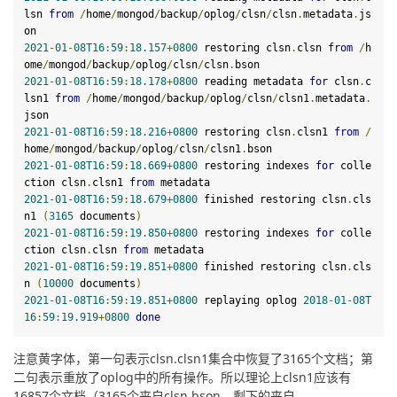
lsn 
from
/
home
/
mongod
/
backup
/
oplog
/
clsn
/
clsn
.
metadata
.
js
2021
-
01
-
08
T16
:
59
:
18.157
+
0800
 restoring clsn
.
clsn 
from
/
h
ome
/
mongod
/
backup
/
oplog
/
clsn
/
clsn
.
2021
-
01
-
08
T16
:
59
:
18.178
+
0800
 reading metadata 
for
 clsn
.
c
lsn1 
from
/
home
/
mongod
/
backup
/
oplog
/
clsn
/
clsn1
.
metadata
.
2021
-
01
-
08
T16
:
59
:
18.216
+
0800
 restoring clsn
.
clsn1 
from
/
home
/
mongod
/
backup
/
oplog
/
clsn
/
clsn1
.
2021
-
01
-
08
T16
:
59
:
18.669
+
0800
 restoring 
indexes
for
 colle
ction clsn
.
clsn1 
from
2021
-
01
-
08
T16
:
59
:
18.679
+
0800
 finished restoring clsn
.
cls
n1 
(
3165
 documents
)
2021
-
01
-
08
T16
:
59
:
19.850
+
0800
 restoring 
indexes
for
 colle
ction clsn
.
clsn 
from
2021
-
01
-
08
T16
:
59
:
19.851
+
0800
 finished restoring clsn
.
cls
n 
(
10000
 documents
)
2021
-
01
-
08
T16
:
59
:
19.851
+
0800
 replaying oplog 
2018
-
01
-
08
T
16
:
59
:
19.919
+
0800
done
注意黄字体，第一句表示clsn.clsn1集合中恢复了3165个文档；第
二句表示重放了oplog中的所有操作。所以理论上clsn1应该有
16857个文档（3165个来自clsn.bson，剩下的来自