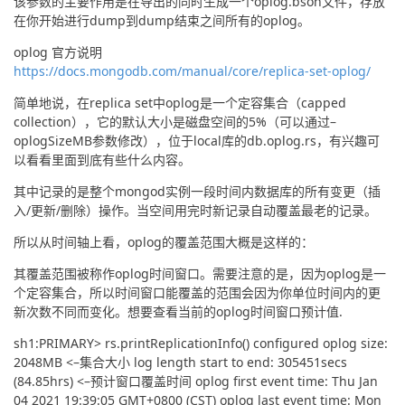
该参数的主要作用是在导出的同时生成一个oplog.bson文件，存放
在你开始进行dump到dump结束之间所有的oplog。
oplog 官方说明
https://docs.mongodb.com/manual/core/replica-set-oplog/
简单地说，在replica set中oplog是一个定容集合（capped 
collection），它的默认大小是磁盘空间的5%（可以通过–
oplogSizeMB参数修改），位于local库的db.oplog.rs，有兴趣可
以看看里面到底有些什么内容。
其中记录的是整个mongod实例一段时间内数据库的所有变更（插
入/更新/删除）操作。当空间用完时新记录自动覆盖最老的记录。
所以从时间轴上看，oplog的覆盖范围大概是这样的：
其覆盖范围被称作oplog时间窗口。需要注意的是，因为oplog是一
个定容集合，所以时间窗口能覆盖的范围会因为你单位时间内的更
新次数不同而变化。想要查看当前的oplog时间窗口预计值.
sh1:PRIMARY> rs.printReplicationInfo() configured oplog size: 
2048MB <–集合大小 log length start to end: 305451secs 
(84.85hrs) <–预计窗口覆盖时间 oplog first event time: Thu Jan 
04 2021 19:39:05 GMT+0800 (CST) oplog last event time: Mon 