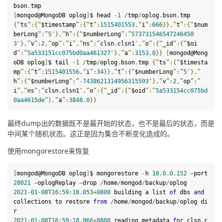
bson
.
[
mongod@MongoDB oplog
]
$ head 
-
1
/
tmp
/
oplog
.
bson
.
{“
ts
”
:
{“
$timestamp
”
:
{“
t
”
:
1515401553
,”
i
”
:
666
}},”
t
”
:
{“
$num
berLong
”
:
”
5
″},”
h
”
:
{“
$numberLong
”
:
”
573731546547246450
3
″},”
v
”
:
2
,”
op
”
:
”
i
”,”
ns
”
:
”
clsn
.
clsn1
″,”
o
”
:
{“
_id
”
:
{“
$oi
d
”
:
”
5
a533151cc075bd0aa461327
″},”
a
”
:
3153.0
}}
[
mongod@Mong
oDB oplog
]
$ tail 
-
1
/
tmp
/
oplog
.
bson
.
tmp 
{“
ts
”
:
{“
$timesta
mp
”
:
{“
t
”
:
1515401556
,”
i
”
:
34
}},”
t
”
:
{“
$numberLong
”
:
”
5
″},”
h
”
:
{“
$numberLong
”
:
”-
7438621314956315593
″},”
v
”
:
2
,”
op
”
:
”
i
”,”
ns
”
:
”
clsn
.
clsn1
″,”
o
”
:
{“
_id
”
:
{“
$oid
”
:
”
5
a533154cc075bd
0aa4615de
”},”
a
”
:
3848.0
}}
最终dump出的数据既不是最开始的状态，也不是最后的状态，而是
中间某个随机状态。这正是因为集合不断变化造成的。
使用mongorestore来恢复
[
mongod@MongoDB oplog
]
$ mongorestore 
-
h 
10.0
.
0.152
–
port 
28021
–
oplogReplay 
–
drop
/
home
/
mongod
/
backup
/
2021
-
01
-
08
T16
:
59
:
18.053
+
0800
 building a 
list
of
 dbs 
and
collections 
to
restore
from
/
home
/
mongod
/
backup
/
oplog di
2021
-
01
-
08
T16
:
59
:
18.066
+
0800
 reading metadata 
for
 clsn
.
c