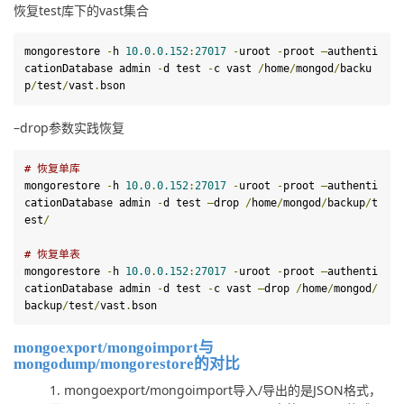
恢复test库下的vast集合
mongorestore 
-
h 
10.0
.
0.152
:
27017
-
uroot 
-
proot 
–
authenti
cationDatabase admin 
-
d
test
-
c vast 
/
home
/
mongod
/
backu
p
/
test
/
vast
.
bson
–drop参数实践恢复
# 恢复单库 
mongorestore 
-
h 
10.0
.
0.152
:
27017
-
uroot 
-
proot 
–
authenti
cationDatabase admin 
-
d
test
–
drop 
/
home
/
mongod
/
backup
/
t
est
/
# 恢复单表 
mongorestore 
-
h 
10.0
.
0.152
:
27017
-
uroot 
-
proot 
–
authenti
cationDatabase admin 
-
d
test
-
c vast 
–
drop 
/
home
/
mongod
/
backup
/
test
/
vast
.
bson
mongoexport/mongoimport与
mongodump/mongorestore的对比
mongoexport/mongoimport导入/导出的是JSON格式，