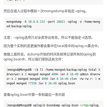
然后在插入过程中模拟一次mongodump并指定–oplog。
mongodump
-
h 
10.0
.
0.152
–
port 
28021
–
oplog 
-
o 
/
home
/
mong
od
/
backup
/
oplog
注意：–oplog选项只对全库导出有效，所以不能指定-d选项。
因为整个实例的变更操作都会集中在local库中的oplog.rs集合中。
根据上面所说，从dump开始的时间系统将记录所有的oplog到
oplog.bson中，所以我们得到这些文件：
[
mongod@MongoDB 
~]
$ ll 
/
home
/
mongod
/
backup
/
oplog total 
8
drwxrwxr
-
x 
2
 mongod mongod 
4096
Jan
8
16
:
49
 admin drwxrw
xr
-
x 
2
 mongod mongod 
4096
Jan
8
16
:
49
 clsn 
-
rw
-
rw
-
r
–
1
 m
ongod mongod 
77256
Jan
8
16
:
49
 oplog
.
bson
查看oplog.bson中第一条和最后一条内容
[
mongod@MongoDB oplog
]
$ bsondump oplog
.
bson 
>
/tmp/
oplog
.