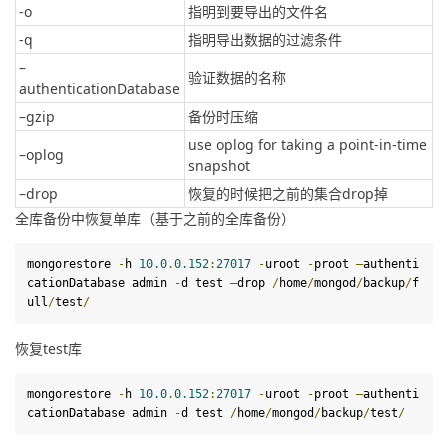
-o
指明到要导出的文件名
-q
指明导出数据的过滤条件
–
验证数据的名称
authenticationDatabase
–gzip
备份时压缩
use oplog for taking a point-in-time
–oplog
snapshot
–drop
恢复的时候把之前的集合drop掉
全库备份中恢复单库（基于之前的全库备份）
mongorestore 
-
h 
10.0
.
0.152
:
27017
-
uroot 
-
proot 
–
authenti
cationDatabase admin 
-
d test 
–
drop
/
home
/
mongod
/
backup
/
f
ull
/
test
/
恢复test库
mongorestore 
-
h 
10.0
.
0.152
:
27017
-
uroot 
-
proot 
–
authenti
cationDatabase admin 
-
d
test
/
home
/
mongod
/
backup
/
test
/