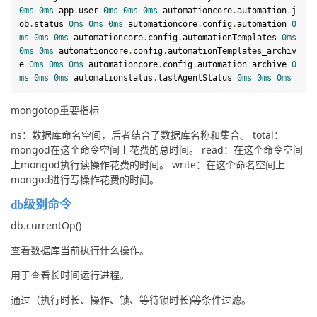
0ms
0ms
 app
.
user 
0ms
0ms
0ms
 automationcore
.
automation
.
j
ob
.
status 
0ms
0ms
0ms
 automationcore
.
config
.
automation 
0
ms
0ms
0ms
 automationcore
.
config
.
automationTemplates 
0ms
0ms
0ms
 automationcore
.
config
.
automationTemplates_archiv
e 
0ms
0ms
0ms
 automationcore
.
config
.
automation_archive 
0
ms
0ms
0ms
 automationstatus
.
lastAgentStatus 
0ms
0ms
0ms
mongotop重要指标
ns：数据库命名空间，后者结合了数据库名称和集合。 total：
mongod在这个命令空间上花费的总时间。 read：在这个命令空间
上mongod执行读操作花费的时间。 write：在这个命名空间上
mongod进行写操作花费的时间。
db级别命令
db.currentOp()
查看数据库当前执行什么操作。
用于查看长时间运行进程。
通过（执行时长、操作、锁、等待锁时长)等条件过滤。