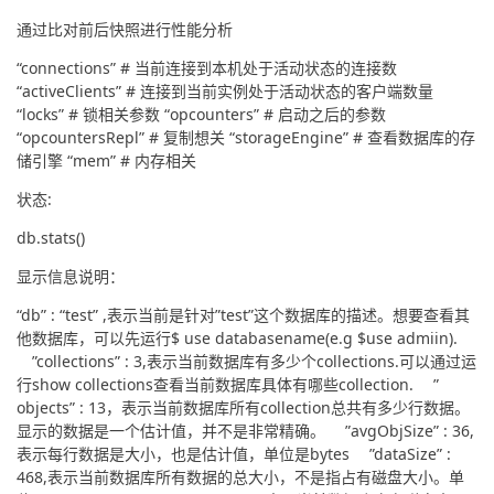
通过比对前后快照进行性能分析
“connections” # 当前连接到本机处于活动状态的连接数 
“activeClients” # 连接到当前实例处于活动状态的客户端数量 
“locks” # 锁相关参数 “opcounters” # 启动之后的参数 
“opcountersRepl” # 复制想关 “storageEngine” # 查看数据库的存
储引擎 “mem” # 内存相关
状态:
db.stats()
显示信息说明：
“db” : “test” ,表示当前是针对”test”这个数据库的描述。想要查看其
他数据库，可以先运行$ use databasename(e.g $use admiin). 
　”collections” : 3,表示当前数据库有多少个collections.可以通过运
行show collections查看当前数据库具体有哪些collection. 　”
objects” : 13，表示当前数据库所有collection总共有多少行数据。
显示的数据是一个估计值，并不是非常精确。 　”avgObjSize” : 36,
表示每行数据是大小，也是估计值，单位是bytes 　”dataSize” : 
468,表示当前数据库所有数据的总大小，不是指占有磁盘大小。单