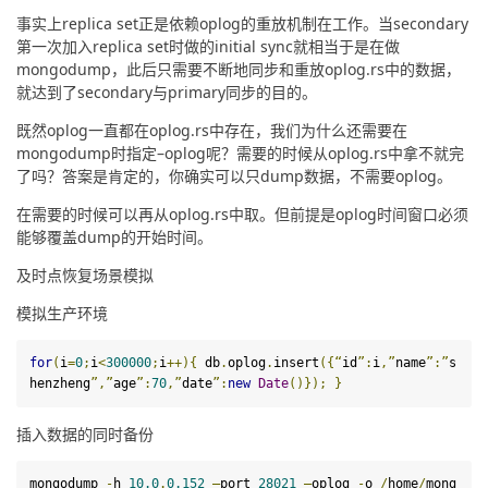
事实上replica set正是依赖oplog的重放机制在工作。当secondary
第一次加入replica set时做的initial sync就相当于是在做
mongodump，此后只需要不断地同步和重放oplog.rs中的数据，
就达到了secondary与primary同步的目的。
既然oplog一直都在oplog.rs中存在，我们为什么还需要在
mongodump时指定–oplog呢？需要的时候从oplog.rs中拿不就完
了吗？答案是肯定的，你确实可以只dump数据，不需要oplog。
在需要的时候可以再从oplog.rs中取。但前提是oplog时间窗口必须
能够覆盖dump的开始时间。
及时点恢复场景模拟
模拟生产环境
for
(
i
=
0
;
i
<
300000
;
i
++){
 db
.
oplog
.
insert
({“
id
”:
i
,”
name
”:”
s
henzheng
”,”
age
”:
70
,”
date
”:
new
Date
()});
}
插入数据的同时备份
mongodump
-
h 
10.0
.
0.152
–
port 
28021
–
oplog 
-
o 
/
home
/
mong