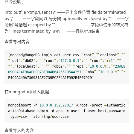
命令说明：
into outfile ‘/tmp/user.csv’ ——导出文件位置 fields terminated 
by ‘,’　　 ——字段间以,号分隔 optionally enclosed by ‘”‘　 ——字
段用”号括起 escaped by ‘”‘ 　　　　　 　——字段中使用的转义符
为” lines terminated by ‘\r\n’; 　——行以\r\n结束
查看导出内容
[
mongod@MongoDB tmp
]
$ cat user
.
csv 
“
root
”,”
localhost
”,””
“
root
”,”
db02
″,””
“
root
”,”
127.0
.
0
.
1
″,””
“
root
”,”
:
:
1
″,””
“”,”
localhost
”,””
“”,”
db02
″,””
“
repl
”,”
10.0
.
0
.
%”,”*
23
AE8
09DDACAF96AF0FD78ED04B6A265E05AA257
″
“
mha
”,”
10.0
.
0
.
%”,”*
F4C9AC49A736981AE2739FC2F4A1FD92B4F07929
″
在mongodb中导入数据
mongoimport 
-
h 
10.0
.
0.152
:
27017
-
uroot 
-
proot 
–
authentic
ationDatabase admin 
-
d
 app 
-
c user 
-
f
 user
,
host
,
password 
–
type
=
csv 
–
file 
/
tmp
/
user
.
csv
查看导入的内容