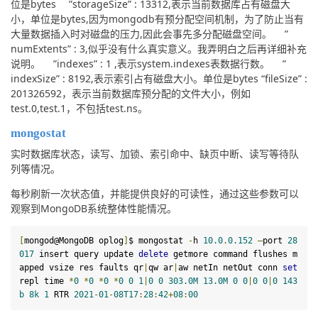
位是bytes 　”storageSize” : 13312,表示当前数据库占有磁盘大
小，单位是bytes,因为mongodb有预分配空间机制，为了防止当有
大量数据插入时对磁盘的压力,因此会事先多分配磁盘空间。 　”
numExtents” : 3,似乎没有什么真实意义。我弄明白之后再详细补充
说明。 　”indexes” : 1 ,表示system.indexes表数据行数。 　”
indexSize” : 8192,表示索引占有磁盘大小。单位是bytes “fileSize” : 
201326592，表示当前数据库预分配的文件大小，例如
test.0,test.1，不包括test.ns。
mongostat
实时数据库状态，读写、加锁、索引命中、缺页中断、读写等待队
列等情况。
每秒刷新一次状态值，并能提供良好的可读性，通过这些参数可以
观察到MongoDB系统整体性能情况。
[
mongod@MongoDB oplog
]
$ mongostat 
-
h 
10.0
.
0
.
152
–
port 
28
017
 insert query update 
delete
 getmore command flushes m
apped vsize res faults 
qr
|
qw ar
|
aw netIn netOut conn 
set
repl 
time
*
0
*
0
*
0
*
0
0
1
|
0
0
303.0
M
13.0
M
0
0
|
0
0
|
0
143
b
8
k
1
 RTR 
2021
-
01
-
08T17
:
28
:
42
+
08
:
00