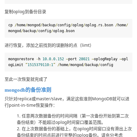
复制oplog到备份目录
cp 
/
home
/
mongod
/
backup
/
config
/
oplog
/
oplog
.
rs
.
bson 
/
home
/
mongod
/
backup
/
config
/
oplog
.
bson
进行恢复，添加之前找到的误删除的点（limt）
mongorestore
-
h 
10.0
.
0.152
–
port 
28021
–
oplogReplay 
–
opl
ogLimit 
“
1515379110
:
1
”
/
home
/
mongod
/
backup
/
config
至此一次恢复就完成了
mongodb的备份准则
只针对replica或master/slave，满足这些准则MongoDB就可以进
行point-in-time恢复操作：
任意两次数据备份的时间间隔（第一次备份开始到第二次
备份结束）不能超过oplog时间窗口覆盖范围。
在上次数据备份的基础上，在oplog时间窗口没有滑出上次
备份结束的时间点前进行完整的oplog备份。请充分考虑