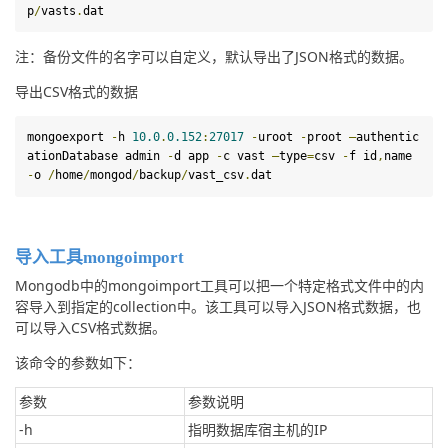
p
/
vasts
.
dat
注：备份文件的名字可以自定义，默认导出了JSON格式的数据。
导出CSV格式的数据
mongoexport 
-
h 
10.0
.
0.152
:
27017
-
uroot 
-
proot 
–
authentic
ationDatabase admin 
-
d
 app 
-
c vast 
–
type
=
csv 
-
f
 id
,
name 
-
o 
/
home
/
mongod
/
backup
/
vast_csv
.
dat
导入工具mongoimport
Mongodb中的mongoimport工具可以把一个特定格式文件中的内
容导入到指定的collection中。该工具可以导入JSON格式数据，也
可以导入CSV格式数据。
该命令的参数如下：
参数
参数说明
-h
指明数据库宿主机的IP