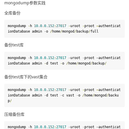
mongodump参数实践
全库备份
mongodump
-
h 
10.0
.
0.152
:
27017
-
uroot 
-
proot 
–
authenticat
ionDatabase admin 
-
o 
/
home
/
mongod
/
backup
/
full
备份test库
mongodump 
-
h 
10.0
.
0.152
:
27017
-
uroot 
-
proot 
–
authenticat
ionDatabase admin 
-
d
test
-
o 
/
home
/
mongod
/
backup
/
备份test库下的vast集合
mongodump 
-
h 
10.0
.
0.152
:
27017
-
uroot 
-
proot 
–
authenticat
ionDatabase admin 
-
d
test
-
c vast 
-
o 
/
home
/
mongod
/
backu
p
/
压缩备份库
mongodump 
-
h 
10.0
.
0.152
:
27017
-
uroot 
-
proot 
–
authenticat