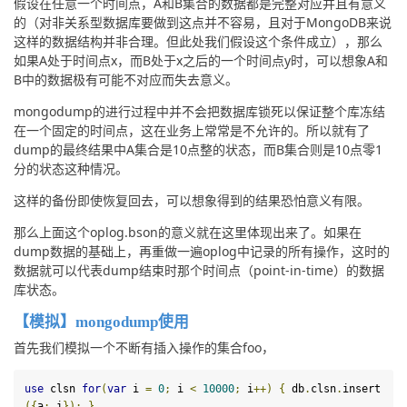
假设在任意一个时间点，A和B集合的数据都是完整对应并且有意义
的（对非关系型数据库要做到这点并不容易，且对于MongoDB来说
这样的数据结构并非合理。但此处我们假设这个条件成立），那么
如果A处于时间点x，而B处于x之后的一个时间点y时，可以想象A和
B中的数据极有可能不对应而失去意义。
mongodump的进行过程中并不会把数据库锁死以保证整个库冻结
在一个固定的时间点，这在业务上常常是不允许的。所以就有了
dump的最终结果中A集合是10点整的状态，而B集合则是10点零1
分的状态这种情况。
这样的备份即使恢复回去，可以想象得到的结果恐怕意义有限。
那么上面这个oplog.bson的意义就在这里体现出来了。如果在
dump数据的基础上，再重做一遍oplog中记录的所有操作，这时的
数据就可以代表dump结束时那个时间点（point-in-time）的数据
库状态。
【模拟】mongodump使用
首先我们模拟一个不断有插入操作的集合foo，
use
 clsn 
for
(
var
 i 
=
0
;
 i 
<
10000
;
 i
++
)
{
 db
.
clsn
.
insert
({
a
:
 i
});
}