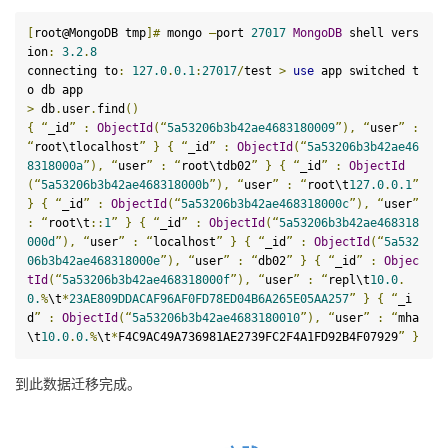
[
root@MongoDB tmp
]
#
 mongo 
–
port 
27017
MongoDB
 shell vers
ion
:
3.2
.
8
connecting to
:
127.0
.
0
.1
:
27017
/
test 
>
use
 app switched t
>
 db
.
user
.
find
()
{
“
_
id
”
:
ObjectId
(“
5
a53206b3b42ae4683180009
”),
“
user
”
:
“
root\tlocalhost
”
}
{
“
_
id
”
:
ObjectId
(“
5
a53206b3b42ae46
8318000a
”),
“
user
”
:
“
root\tdb02
”
}
{
“
_
id
”
:
ObjectId
(“
5
a53206b3b42ae468318000b
”),
“
user
”
:
“
root\t
127
.0
.
0
.1
”
}
{
“
_
id
”
:
ObjectId
(“
5
a53206b3b42ae468318000c
”),
“
user
”
:
“
root\t
::
1
”
}
{
“
_
id
”
:
ObjectId
(“
5
a53206b3b42ae468318
000d
”),
“
user
”
:
“
localhost
”
}
{
“
_
id
”
:
ObjectId
(“
5
a532
06b3b42ae468318000e
”),
“
user
”
:
“
db02
”
}
{
“
_
id
”
:
Objec
tId
(“
5
a53206b3b42ae468318000f
”),
“
user
”
:
“
repl\t
10
.0
.
0
.
%
\t
*
23
AE809DDACAF96AF0FD78ED04B6A265E05AA257
”
}
{
“
_
i
d
”
:
ObjectId
(“
5
a53206b3b42ae4683180010
”),
“
user
”
:
“
mha
\t
10
.0
.
0
.
%
\t
*
F4C9AC49A736981AE2739FC2F4A1FD92B4F07929
”
}
到此数据迁移完成。