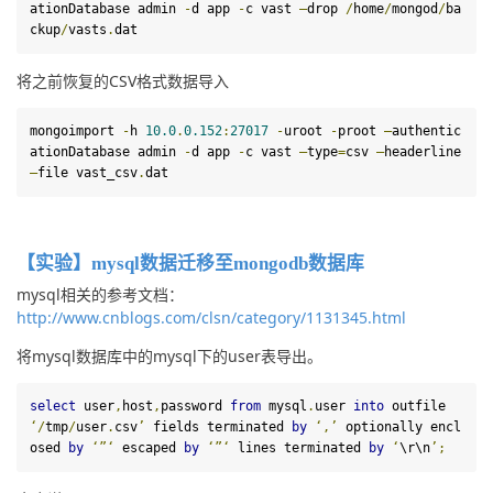
ationDatabase admin 
-
d app 
-
c vast 
–
drop 
/
home
/
mongod
/
ba
ckup
/
vasts
.
dat
将之前恢复的CSV格式数据导入
mongoimport 
-
h 
10.0
.
0.152
:
27017
-
uroot 
-
proot 
–
authentic
ationDatabase admin 
-
d
 app 
-
c vast 
–
type
=
csv 
–
headerline 
–
file vast_csv
.
dat
【实验】mysql数据迁移至mongodb数据库
mysql相关的参考文档：
http://www.cnblogs.com/clsn/category/1131345.html
将mysql数据库中的mysql下的user表导出。
select
user
,
host
,
password
from
 mysql
.
user 
into
outfile
‘/
tmp
/
user
.
csv
’
fields
terminated
by
‘,’
optionally
encl
osed
by
‘”‘
escaped
by
‘”‘
lines
terminated
by
‘
\r\n
’;