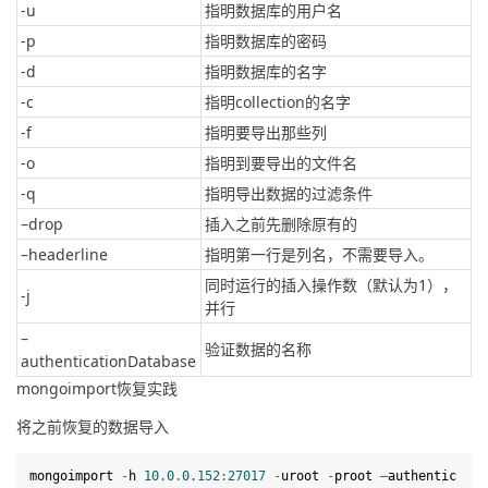
-u
指明数据库的用户名
-p
指明数据库的密码
-d
指明数据库的名字
-c
指明collection的名字
-f
指明要导出那些列
-o
指明到要导出的文件名
-q
指明导出数据的过滤条件
–drop
插入之前先删除原有的
–headerline
指明第一行是列名，不需要导入。
同时运行的插入操作数（默认为1），
-j
并行
–
验证数据的名称
authenticationDatabase
mongoimport恢复实践
将之前恢复的数据导入
mongoimport
-
h 
10.0
.
0.152
:
27017
-
uroot 
-
proot 
–
authentic