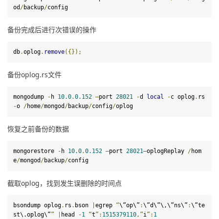
od
/
backup
/
config
备份完成后进行次错误的操作
db
.
oplog
.
remove
({});
备份oplog.rs文件
mongodump 
-
h 
10.0
.
0.152
–
port 
28021
-
d
local
-
c oplog
.
rs 
-
o 
/
home
/
mongod
/
backup
/
config
/
oplog
恢复之前备份的数据
mongorestore
-
h 
10.0
.
0.152
–
port 
28021
–
oplogReplay 
/
hom
e
/
mongod
/
backup
/
config
截取oplog，找到发生误删除的时间点
bsondump oplog
.
rs
.
bson 
|
egrep 
“
\”op\”
:
\”d\”\,\”ns\”
:
\”
te
st
\.oplog\”
”
|
head 
-
1
“
t
”:
1515379110
,”
i
”:
1