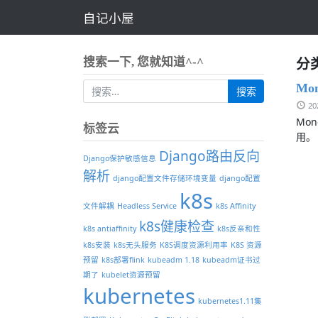
自记小屋
分类
搜索一下, 您就知道^-^
Mo
2
Mon
标签云
用。 
Django路由反向
Django保护敏感信息
解析
django配置文件存储环境变量
django配置
k8s
文件解耦
Headless Service
k8s Affinity
k8s健康检查
k8s antiaffinity
k8s反亲和性
k8s安装
k8s无头服务
K8S调度资源利用率
K8S 资源
预留
k8s部署flink
kubeadm 1.18
kubeadm证书过
期了
kubelet资源预留
kubernetes
kubernetes1.11集