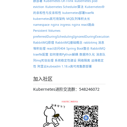
群部署
Kubernetes On Flink
kubernetes pod
eviction
Kubernetes Scheduler算法
Kubernetes中
的亲和性与反亲和性
kubernetes部署traefik
kubernetes高可用架构
MQ队列堆积太长
namespace
nginx ingress
nginx react路由
Persistent Volumes
preferredDuringSchedulingIgnoredDuringExecution
RabbitMQ原理
RabbitMQ基础概念
rabbitmq 消息
堆积处理
react访问404
Spring Boot整合 RabbitMQ
traefik配置
如何使用Python解耦
数据持久化
消息队
列mq死信处理
系统稳定性建设
网络隔离
运维稳定
性
阿里云kubeadm 1.18.x高可用集群部署
加入社区
Kubernetes进阶交流群：548246072