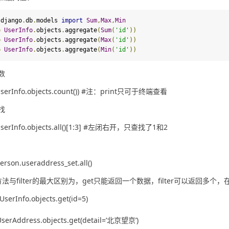
 django
.
db
.
models 
import
Sum
,
Max
,
M
in
=
UserInfo
.
objects
.
aggregate
(
Sum
(
'id'
))
=
UserInfo
.
objects
.
aggregate
(
Max
(
'id'
))
=
UserInfo
.
objects
.
aggregate
(
M
in
(
'id'
))
数
(UserInfo.objects.count()) #注：print只可于终端查看
找
 UserInfo.objects.all()[1:3] #左闭右开，只查找了1和2
person.useraddress_set.all()
方法与filter的最大区别为，get只能返回一个数据，filter可以返回多
 UserInfo.objects.get(id=5)
 UserAddress.objects.get(detail=’北京望京’)