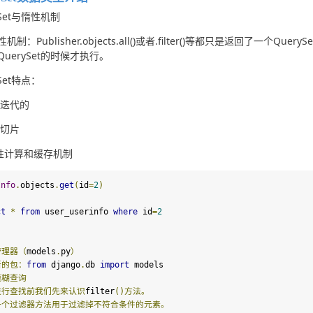
ySet与惰性机制
机制：Publisher.objects.all()或者.filter()等都只是返回了一
uerySet的时候才执行。
ySet特点：
 可迭代的
 可切片
惰性计算和缓存机制
Info
.
objects
.
get
(
id
=
2
)
ct
*
from
 user_userinfo 
where
 id
=
2
管理器（
models
.
py
）
新的包：
from
 django
.
db 
import
模糊查询
进行查找前我们先来认识
filter
()方法。
一个过滤器方法用于过滤掉不符合条件的元素。