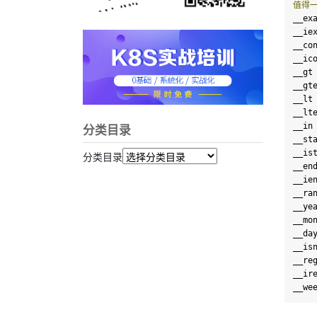
值得
__ex
__ie
__co
__ic
__gt
__gt
__lt
__lt
__in
分类目录
__st
__is
分类目录
__en
__ie
__ra
__ye
__mo
__da
__is
__re
__ir
__we