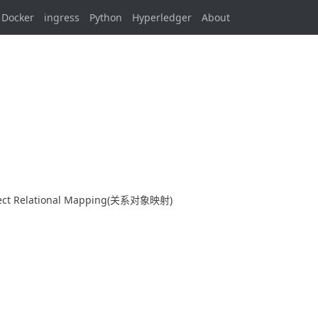
Docker
ingress
Python
Hyperledger
About
Relational Mapping(关系对象映射)