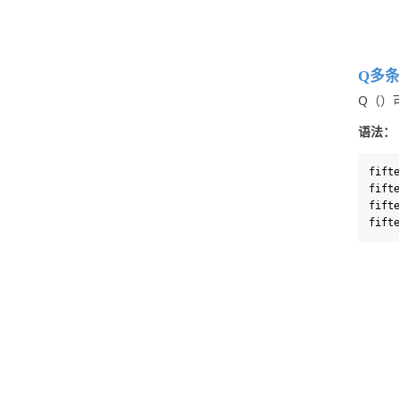
Q多
Q（）
语法：
fift
fift
fift
fift