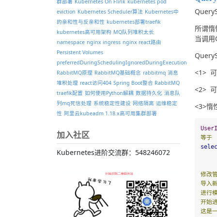
群部署
Kubernetes On Flink
kubernetes pod
Quer
eviction
Kubernetes Scheduler算法
Kubernetes中
的亲和性与反亲和性
kubernetes部署traefik
所谓惰性
kubernetes高可用架构
MQ队列堆积太长
当调用Q
namespace
nginx ingress
nginx react路由
Persistent Volumes
Quer
preferredDuringSchedulingIgnoredDuringExecution
<1> 
RabbitMQ原理
RabbitMQ基础概念
rabbitmq 消息
堆积处理
react访问404
Spring Boot整合 RabbitMQ
<2> 
traefik配置
如何使用Python解耦
数据持久化
消息队
列mq死信处理
系统稳定性建设
网络隔离
运维稳定
<3>
性
阿里云kubeadm 1.18.x高可用集群部署
User
加入社区
等于
sele
Kubernetes进阶交流群：548246072
修改
导入
进行
开始
这是