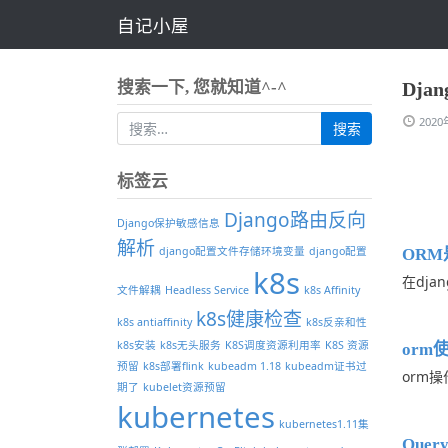
自记小屋
搜索一下, 您就知道^-^
Dja
202
标签云
Django路由反向
Django保护敏感信息
解析
django配置文件存储环境变量
django配置
OR
k8s
在dja
文件解耦
Headless Service
k8s Affinity
k8s健康检查
k8s antiaffinity
k8s反亲和性
k8s安装
k8s无头服务
K8S调度资源利用率
K8S 资源
orm
预留
k8s部署flink
kubeadm 1.18
kubeadm证书过
orm操
期了
kubelet资源预留
kubernetes
kubernetes1.11集
Que