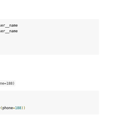
ne
=
188
)
Q
(
phone
=
188
))