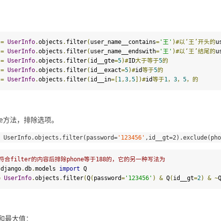
=
UserInfo
.
objects
.
filter
(
user_name__contains
=
'王'
)#以‘王’开头的
=
UserInfo
.
objects
.
filter
(
user_name__endswith
=
'王'
)#以‘王’结尾的
=
UserInfo
.
objects
.
filter
(
id__gte
=
5
)#
ID
大于等于
5
的
=
UserInfo
.
objects
.
filter
(
id__exact
=
5
)#
id
等于
5
的
=
UserInfo
.
objects
.
filter
(
id__in
=[
1
,
3
,
5
])#
id
等于
1
，
3
，
5
，的
ude方法，排除选项。
UserInfo
.
objects
.
filter
(
password
=
'123456'
,
id__gt
=
2
).
exclude
(
pho
符合filter的内容后排除phone等于188的，它的另一种写法为
 django
.
db
.
models 
import
 Q

=
UserInfo
.
objects
.
filter
(
Q
(
password
=
'123456'
)
&
 Q
(
id__gt
=
2
)
&
~
和最大值：