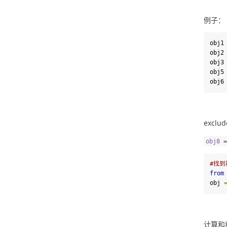
例子：
obj1
obj2
obj3
obj5
obj6
excl
obj8
=
#找到
from
obj 
计算和