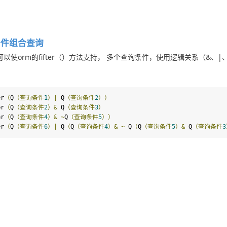
条件组合查询
可以使orm的fifter（）方法支持， 多个查询条件，使用逻辑关系（&
er
（
Q
（查询条件
1
）
|
 Q
（查询条件
2
））
er
（
Q
（查询条件
2
）&
 Q
（查询条件
3
）
er
（
Q
（查询条件
4
）&
~
Q
（查询条件
5
））
er
（
Q
（查询条件
6
）|
 Q
（
Q
（查询条件
4
）&
~
 Q
（
Q
（查询条件
5
）&
 Q
（查询条件
3