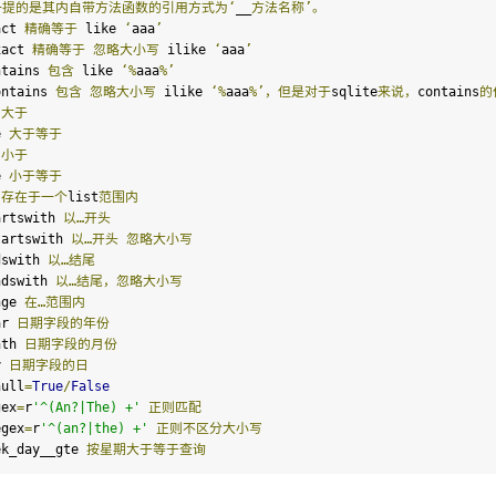
一提的是其内自带方法函数的引用方式为‘
__
方法名称’。
act 
精确等于
 like 
‘
aaa
’
xact 
精确等于
忽略大小写
 ilike 
‘
aaa
’
ntains 
包含
 like 
‘%
aaa
%’
ontains 
包含
忽略大小写
 ilike 
‘%
aaa
%’，但是对于
sqlite
来说，
contains
的
 
大于
e 
大于等于
 
小于
e 
小于等于
 
存在于一个
list
范围内
artswith 
以…开头
tartswith 
以…开头
忽略大小写
dswith 
以…结尾
ndswith 
以…结尾，忽略大小写
nge 
在…范围内
ar 
日期字段的年份
nth 
日期字段的月份
y 
日期字段的日
null
=
True
/
False
gex
=
r
'^(An?|The) +'
正则匹配
egex
=
r
'^(an?|the) +'
正则不区分大小写
ek_day__gte 
按星期大于等于查询