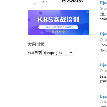
Dja
2
创建
htm
Dj
2
分类目录
Co
求和
分类目录
Dj
2
Se
存在
Dj
2