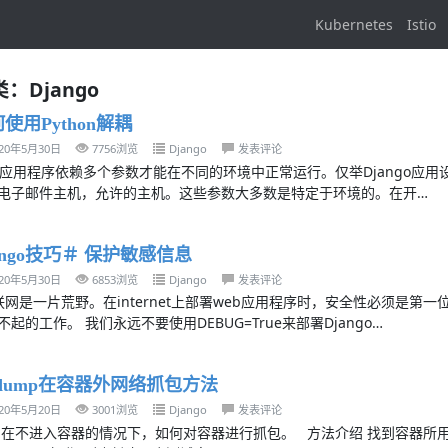
Kubernetes
Istio
：Django
使用Python解耦
020年5月30日
7756浏览
Django
发表评论
b应用程序依赖多个参数才能在不同的环境中正常运行。仅举Django应用
电子邮件主机，允许的主机。这些参数大多数是特定于环境的。在开…
ango技巧＃ 保护敏感信息
020年5月30日
6853浏览
Django
发表评论
网是一片荒野。在internet上部署web应用程序时，安全性必须是第一位
不起的工作。 我们永远不要使用DEBUG=True来部署Django…
pdump在容器外网络抓包方法
020年5月20日
3001浏览
Django
发表评论
 在不进入容器的情况下，如何对容器进行抓包。 方法介绍 找到容器所用的