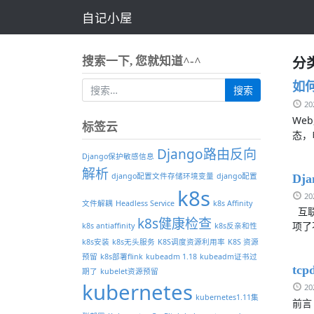
自记小屋
分类
搜索一下, 您就知道^-^
如何
2
We
标签云
态，
Django路由反向
Django保护敏感信息
解析
django配置文件存储环境变量
django配置
Dj
k8s
2
文件解耦
Headless Service
k8s Affinity
互联
k8s健康检查
项了
k8s antiaffinity
k8s反亲和性
k8s安装
k8s无头服务
K8S调度资源利用率
K8S 资源
预留
k8s部署flink
kubeadm 1.18
kubeadm证书过
tc
期了
kubelet资源预留
kubernetes
2
kubernetes1.11集
前言