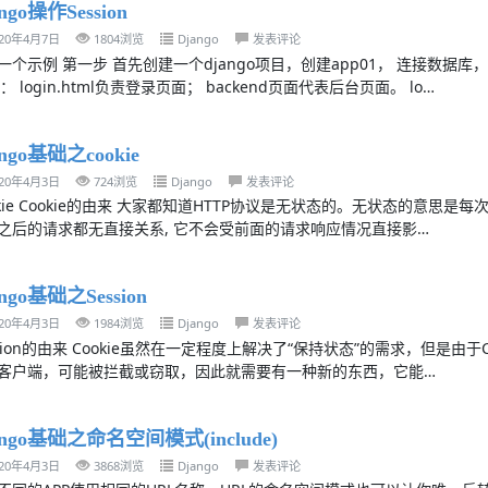
ngo操作Session
020年4月7日
1804浏览
Django
发表评论
一个示例 第一步 首先创建一个django项目，创建app01， 连接数据库，
l： login.html负责登录页面； backend页面代表后台页面。 lo…
ango基础之cookie
020年4月3日
724浏览
Django
发表评论
okie Cookie的由来 大家都知道HTTP协议是无状态的。无状态的意
之后的请求都无直接关系, 它不会受前面的请求响应情况直接影…
ango基础之Session
020年4月3日
1984浏览
Django
发表评论
ssion的由来 Cookie虽然在一定程度上解决了“保持状态”的需求，但是由于C
客户端，可能被拦截或窃取，因此就需要有一种新的东西，它能…
ango基础之命名空间模式(include)
020年4月3日
3868浏览
Django
发表评论