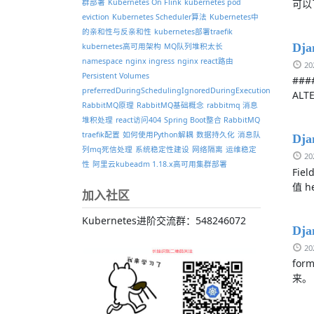
可以了
群部署
Kubernetes On Flink
kubernetes pod
eviction
Kubernetes Scheduler算法
Kubernetes中
的亲和性与反亲和性
kubernetes部署traefik
Dj
kubernetes高可用架构
MQ队列堆积太长
namespace
nginx ingress
nginx react路由
2
Persistent Volumes
###
preferredDuringSchedulingIgnoredDuringExecution
ALT
RabbitMQ原理
RabbitMQ基础概念
rabbitmq 消息
堆积处理
react访问404
Spring Boot整合 RabbitMQ
traefik配置
如何使用Python解耦
数据持久化
消息队
Dj
列mq死信处理
系统稳定性建设
网络隔离
运维稳定
2
性
阿里云kubeadm 1.18.x高可用集群部署
Fie
值 h
加入社区
Kubernetes进阶交流群：548246072
Dj
2
fo
来。