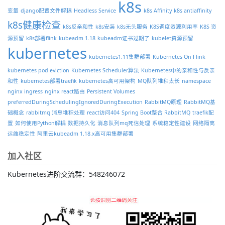
k8s
变量
django配置文件解耦
Headless Service
k8s Affinity
k8s antiaffinity
k8s健康检查
k8s反亲和性
k8s安装
k8s无头服务
K8S调度资源利用率
K8S 资
源预留
k8s部署flink
kubeadm 1.18
kubeadm证书过期了
kubelet资源预留
kubernetes
kubernetes1.11集群部署
Kubernetes On Flink
kubernetes pod eviction
Kubernetes Scheduler算法
Kubernetes中的亲和性与反亲
和性
kubernetes部署traefik
kubernetes高可用架构
MQ队列堆积太长
namespace
nginx ingress
nginx react路由
Persistent Volumes
preferredDuringSchedulingIgnoredDuringExecution
RabbitMQ原理
RabbitMQ基
础概念
rabbitmq 消息堆积处理
react访问404
Spring Boot整合 RabbitMQ
traefik配
置
如何使用Python解耦
数据持久化
消息队列mq死信处理
系统稳定性建设
网络隔离
运维稳定性
阿里云kubeadm 1.18.x高可用集群部署
加入社区
Kubernetes进阶交流群：548246072