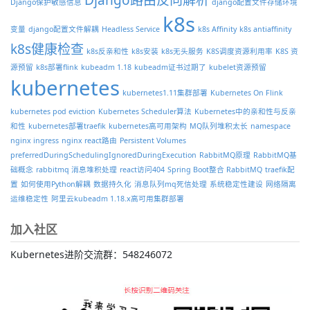
Django保护敏感信息
django配置文件存储环境
k8s
变量
django配置文件解耦
Headless Service
k8s Affinity
k8s antiaffinity
k8s健康检查
k8s反亲和性
k8s安装
k8s无头服务
K8S调度资源利用率
K8S 资
源预留
k8s部署flink
kubeadm 1.18
kubeadm证书过期了
kubelet资源预留
kubernetes
kubernetes1.11集群部署
Kubernetes On Flink
kubernetes pod eviction
Kubernetes Scheduler算法
Kubernetes中的亲和性与反亲
和性
kubernetes部署traefik
kubernetes高可用架构
MQ队列堆积太长
namespace
nginx ingress
nginx react路由
Persistent Volumes
preferredDuringSchedulingIgnoredDuringExecution
RabbitMQ原理
RabbitMQ基
础概念
rabbitmq 消息堆积处理
react访问404
Spring Boot整合 RabbitMQ
traefik配
置
如何使用Python解耦
数据持久化
消息队列mq死信处理
系统稳定性建设
网络隔离
运维稳定性
阿里云kubeadm 1.18.x高可用集群部署
加入社区
Kubernetes进阶交流群：548246072