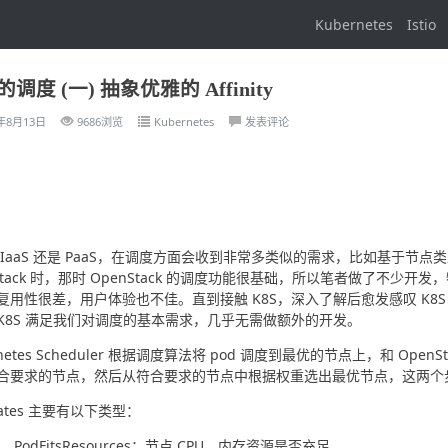
Kubernetes
Istio
 的调度 (一) 抽象优雅的 Affinity
0年8月13日
9686浏览
Kubernetes
发表评论
 IaaS 还是 PaaS，在调度方面会收到非常多类似的需求，比如基于节
nStack 时，那时 OpenStack 的调度功能很基础，所以笔者做了不
复用性很差，用户体验也不佳。直到接触 K8S，深入了解后愈发感叹 K8
K8S 满足我们对调度的基本需求，几乎无需做额外的开发。
rnetes Scheduler 根据调度算法将 pod 调度到最优的节点上，和 OpenSta
要求的节点，然后从符合要求的节点中根据权重选出最优节点，这两个步骤在 K8S 中
icates 主要有以下类型：
PodFitsResources：节点 CPU，内存资源是否充足。