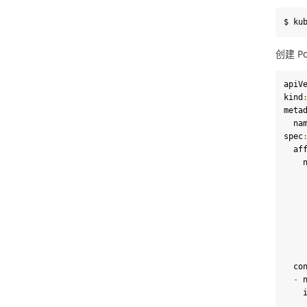
$ ku
创建 Po
apiV
kind
meta
  na
spec
  a
 
  c
-
 
 