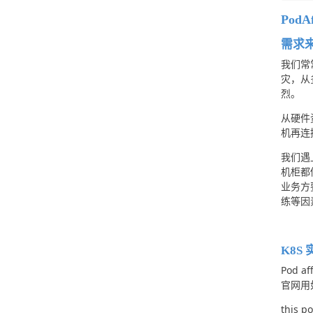
PodAf
需求
我们常
灾，从
烈。
从硬件
机再连
我们遇
机柜都
业务方
练等因
K8S 
Pod a
官网用
this po