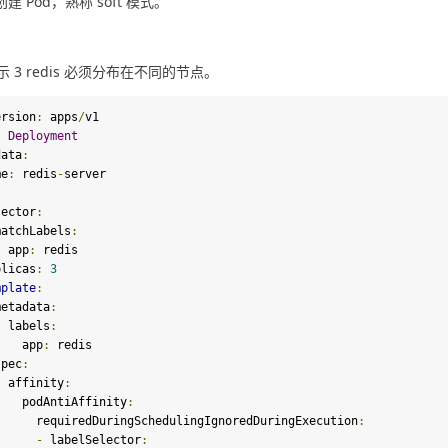
创建 Pod，熟称 soft 模式。
 3 redis 必须分布在不同的节点。
ersion
:
 apps
/
v1

:
Deployment
data
:
me
:
 redis
-
server

:
elector
:
   matchLabels
:
      app
:
 redis

eplicas
:
3
mplate
:
   metadata
:
      labels
:
        app
:
 redis

   spec
:
      affinity
:
        podAntiAffinity
:
          requiredDuringSchedulingIgnoredDuringExecution
:
-
 labelSelector
: