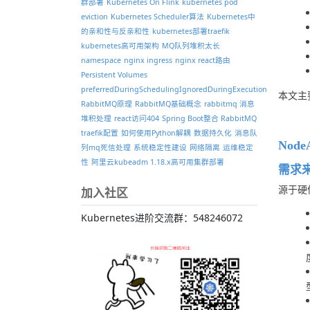
群部署
Kubernetes On Flink
kubernetes pod
eviction
Kubernetes Scheduler算法
Kubernetes中
的亲和性与反亲和性
kubernetes部署traefik
kubernetes高可用架构
MQ队列堆积太长
namespace
nginx ingress
nginx react路由
Persistent Volumes
preferredDuringSchedulingIgnoredDuringExecution
本文主要介
RabbitMQ原理
RabbitMQ基础概念
rabbitmq 消息
堆积处理
react访问404
Spring Boot整合 RabbitMQ
traefik配置
如何使用Python解耦
数据持久化
消息队
NodeA
列mq死信处理
系统稳定性建设
网络隔离
运维稳定
性
阿里云kubeadm 1.18.x高可用集群部署
需求
源于硬
加入社区
Kubernetes进阶交流群：548246072