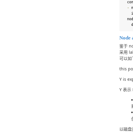
  c
-
 
 
  n
 
Node a
鉴于 no
采用 l
可以如下
this po
Y is e
Y 表示 
以磁盘