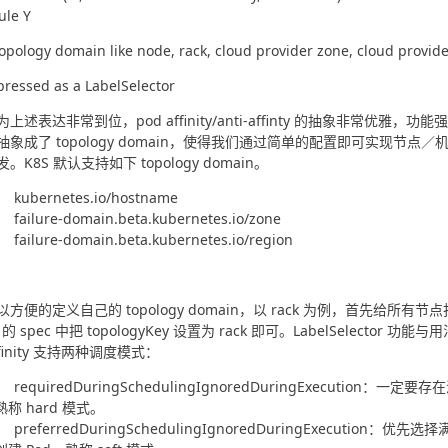
ule Y
 topology domain like node, rack, cloud provider zone, cloud provide
xpressed as a LabelSelector
上述表达非常到位，pod affinity/anti-affinty 的抽象非常优雅，功能强大。K
抽象成了 topology domain，使得我们通过简单的配置即可实现
。K8S 默认支持如下 topology domain。
kubernetes.io/hostname
failure-domain.beta.kubernetes.io/zone
failure-domain.beta.kubernetes.io/region
方便的定义自己的 topology domain，以 rack 为例，首先给所有节点打上 
 的 spec 中把 topologyKey 设置为 rack 即可。LabelSelector 
affinity 支持两种调度模式：
requiredDuringSchedulingIgnoredDuringExecutio
熟称 hard 模式。
preferredDuringSchedulingIgnoredDuringExecut