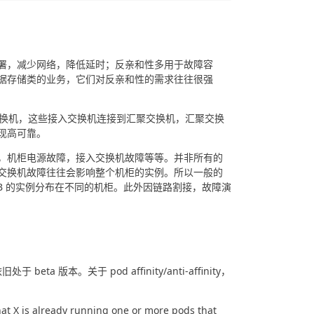
署，减少网络，降低延时；反亲和性多用于故障容
据存储类的业务，它们对反亲和性的需求往往很强
入交换机，这些接入交换机连接到汇聚交换机，汇聚交换
现高可靠。
，机柜电源故障，接入交换机故障等等。并非所有的
交换机故障往往会影响整个机柜的实例。所以一般的
DB 的实例分布在不同的机柜。此外因链路割接，故障演
于 beta 版本。关于 pod affinity/anti-affinity，
 that X is already running one or more pods that 