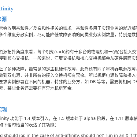
finity
来源
常会收到亲和性／反亲和性相关的需求。亲和性多用于实现业务的就近部
多个维度分散实例，尽可能降低故障影响的同类业务实例数量，特别是数
资源拓扑角度来看，每个机架(rack)约有十多台的物理机和一(两)台接
接到核心交换机。一般来说，汇聚交换机和核心交换机都会从硬件层面实
上了多种故障，最常见的是主机硬件故障，此外还有四子星机器电源故障
做到双电源，并非所有的接入交换机都有冗余。所以机柜电源故障和接入
要求实例部署在不同的机器，特殊的业务方，如 DB 等等，需要将相同 
素，某些业务还需要在有异地机房冗余。
实现
ffinity 功能于 1.4 版本引入，在 1.5 版本处于 alpha 阶段，在 1.11 版本依旧处
如下语句恰当的表达了其功能：
d should (or, in the case of anti-affinity, should not) run in an X if