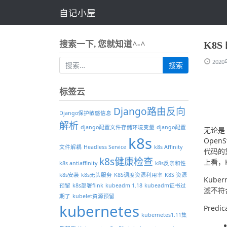
自记小屋
搜索一下, 您就知道^-^
K8S
202
标签云
Django路由反向
Django保护敏感信息
解析
django配置文件存储环境变量
django配置
无论是
k8s
Ope
文件解耦
Headless Service
k8s Affinity
代码的
k8s健康检查
上看，
k8s antiaffinity
k8s反亲和性
k8s安装
k8s无头服务
K8S调度资源利用率
K8S 资源
Kube
预留
k8s部署flink
kubeadm 1.18
kubeadm证书过
滤不符合
期了
kubelet资源预留
kubernetes
Pred
kubernetes1.11集