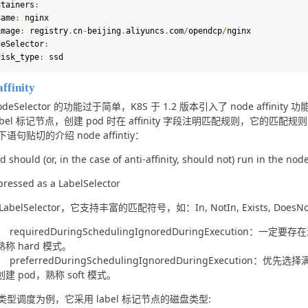
ontainers
:
name
:
 nginx

   image
:
 registry
.
cn
-
beijing
.
aliyuncs
.
com
/
opendcp
/
nginx

odeSelector
:
   disk_type
:
 ssd
ffinity
deSelector 的功能过于简单，K8S 于 1.2 版本引入了 node affinity 功能
abel 标记节点，创建 pod 时在 affinity 字段注明匹配规则，它
语句贴切的介绍 node affintiy：
d should (or, in the case of anti-affinity, should not) run in the nod
xpressed as a LabelSelector
LabelSelector，它支持丰富的匹配符号，如：In, NotIn, Exists, DoesNot
requiredDuringSchedulingIgnoredDuringExecutio
熟称 hard 模式。
preferredDuringSchedulingIgnoredDuringExecut
创建 pod，熟称 soft 模式。
类型调度为例，它采用 label 标记节点的磁盘类型: