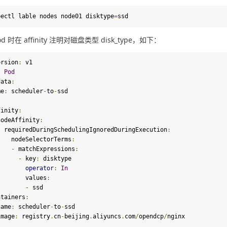
bectl lable nodes node01 disktype
=
ssd
d 时在 affinity 注明对磁盘类型 disk_type，如下：
ersion
:
 v1

:
Pod
data
:
me
:
 scheduler
-
to
-
:
ffinity
:
   nodeAffinity
:
      requiredDuringSchedulingIgnoredDuringExecution
:
        nodeSelectorTerms
:
-
 matchExpressions
:
-
 key
:
 disktype

operator
:
In
            values
:
-
 ssd

ontainers
:
name
:
 scheduler
-
to
-
ssd

   image
:
 registry
.
cn
-
beijing
.
aliyuncs
.
com
/
opendcp
/
nginx