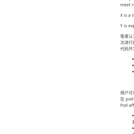
meet r
X is a
Y is e
笔者认为
次进行
代码开发
用户可以
在 pod
Pod 