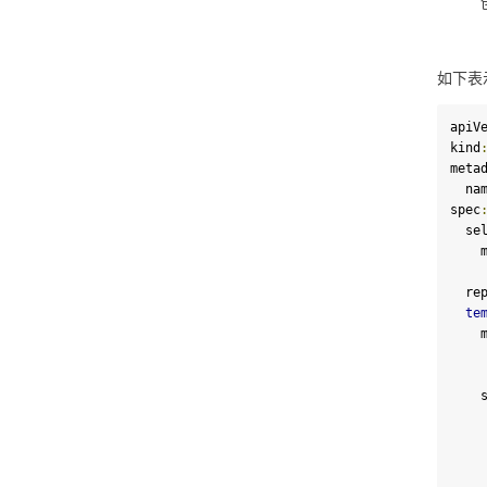
如下表示
apiV
kind
meta
  na
spec
  s
 
  r
te
 
 