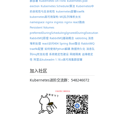
群部署
Kubernetes On Flink
kubernetes pod
eviction
Kubernetes Scheduler算法
Kubernetes中
的亲和性与反亲和性
kubernetes部署traefik
kubernetes高可用架构
MQ队列堆积太长
namespace
nginx ingress
nginx react路由
Persistent Volumes
preferredDuringSchedulingIgnoredDuringExecution
RabbitMQ原理
RabbitMQ基础概念
rabbitmq 消息
堆积处理
react访问404
Spring Boot整合 RabbitMQ
traefik配置
如何使用Python解耦
数据持久化
消息队
列mq死信处理
系统稳定性建设
网络隔离
运维稳定
性
阿里云kubeadm 1.18.x高可用集群部署
加入社区
Kubernetes进阶交流群：548246072