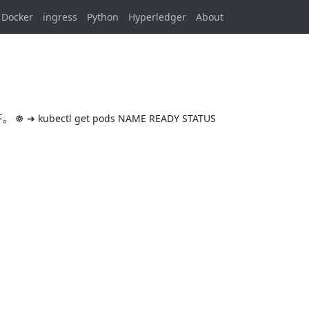
Docker
ingress
Python
Hyperledger
About
bectl get pods NAME READY STATUS