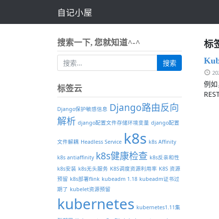
自记小屋
标签
搜索一下, 您就知道^-^
Ku
2
例如，
标签云
REST
Django路由反向
Django保护敏感信息
解析
django配置文件存储环境变量
django配置
k8s
文件解耦
Headless Service
k8s Affinity
k8s健康检查
k8s antiaffinity
k8s反亲和性
k8s安装
k8s无头服务
K8S调度资源利用率
K8S 资源
预留
k8s部署flink
kubeadm 1.18
kubeadm证书过
期了
kubelet资源预留
kubernetes
kubernetes1.11集