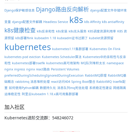
Django路由反向解析
Django保护敏感信息
django配置文件存储环境
k8s
变量
django配置文件解耦
Headless Service
k8s Affinity
k8s antiaffinity
k8s健康检查
k8s反亲和性
k8s安装
k8s无头服务
K8S调度资源利用率
K8S 资
源预留
k8s部署flink
kubeadm 1.18
kubeadm证书过期了
kubelet资源预留
kubernetes
kubernetes1.11集群部署
Kubernetes On Flink
kubernetes pod eviction
Kubernetes Scheduler算法
Kubernetes中的亲和性与反亲
和性
kubernetes部署traefik
kubernetes高可用架构
MQ队列堆积太长
namespace
nginx ingress
nginx react路由
Persistent Volumes
preferredDuringSchedulingIgnoredDuringExecution
RabbitMQ原理
RabbitMQ基
础概念
rabbitmq 消息堆积处理
react访问404
Spring Boot整合 RabbitMQ
traefik配
置
如何使用Python解耦
数据持久化
消息队列mq死信处理
系统稳定性建设
网络隔离
运维稳定性
阿里云kubeadm 1.18.x高可用集群部署
加入社区
Kubernetes进阶交流群：548246072