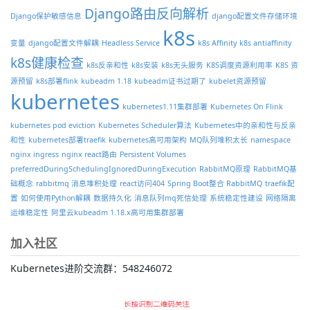
Django路由反向解析
Django保护敏感信息
django配置文件存储环境
k8s
变量
django配置文件解耦
Headless Service
k8s Affinity
k8s antiaffinity
k8s健康检查
k8s反亲和性
k8s安装
k8s无头服务
K8S调度资源利用率
K8S 资
源预留
k8s部署flink
kubeadm 1.18
kubeadm证书过期了
kubelet资源预留
kubernetes
kubernetes1.11集群部署
Kubernetes On Flink
kubernetes pod eviction
Kubernetes Scheduler算法
Kubernetes中的亲和性与反亲
和性
kubernetes部署traefik
kubernetes高可用架构
MQ队列堆积太长
namespace
nginx ingress
nginx react路由
Persistent Volumes
preferredDuringSchedulingIgnoredDuringExecution
RabbitMQ原理
RabbitMQ基
础概念
rabbitmq 消息堆积处理
react访问404
Spring Boot整合 RabbitMQ
traefik配
置
如何使用Python解耦
数据持久化
消息队列mq死信处理
系统稳定性建设
网络隔离
运维稳定性
阿里云kubeadm 1.18.x高可用集群部署
加入社区
Kubernetes进阶交流群：548246072