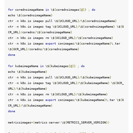
for
 corednsimageName 
in
 \
$
{
corednsimages
[@]}
;
do
echo
 \
$
{
corednsimageName
}
ctr 
-
n k8s
.
io images pull \
$
{
UCLOUD_URL
}
/
\
$
{
corednsimageName
}
ctr 
-
n k8s
.
io images tag \
$
{
UCLOUD_URL
}
/
\
$
{
corednsimageName
}
 \
$
{
G
CR_URL
}
/
coredns
/
\
$
{
corednsimageName
}
ctr 
-
n k8s
.
io images rm \
$
{
UCLOUD_URL
}
/
\
$
{
corednsimageName
}
ctr 
-
n k8s
.
io images 
export
 conimages
/
\
$
{
corednsimageName
}
\.tar 
\
$
{
GCR_URL
}
/
coredns
/
\
$
{
corednsimageName
}
done
for
 kubeimageName 
in
 \
$
{
kubeimages
[@]}
;
do
echo
 \
$
{
kubeimageName
}
ctr 
-
n k8s
.
io images pull \
$
{
UCLOUD_URL
}
/
\
$
{
kubeimageName
}
ctr 
-
n k8s
.
io images tag \
$
{
UCLOUD_URL
}
/
\
$
{
kubeimageName
}
 \
$
{
GCR_
URL
}
/
\
$
{
kubeimageName
}
ctr 
-
n k8s
.
io images rm \
$
{
UCLOUD_URL
}
/
\
$
{
kubeimageName
}
ctr 
-
n k8s
.
io images 
export
 conimages
/
\
$
{
kubeimageName
}
\.tar \
$
{
G
CR_URL
}
/
\
$
{
kubeimageName
}
done
metricsimages
=(
metrics
-
server
:
\
$
{
METRICS_SERVER_VERSION
}
)