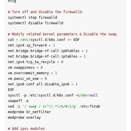
nfig

# Turn off and disable the firewalld.
systemctl stop firewalld

systemctl 
disable
 firewalld

# Modify related kernel parameters & Disable the swap.
cat 
>
/etc/
sysctl
.
d
/
k8s
.
conf 
<<
 EOF

net
.
ipv4
.
ip_forward 
=
1
net
.
bridge
.
bridge
-
nf
-
call
-
ip6tables 
=
1
net
.
bridge
.
bridge
-
nf
-
call
-
iptables 
=
1
net
.
ipv4
.
tcp_tw_recycle 
=
0
vm
.
swappiness 
=
0
vm
.
overcommit_memory 
=
1
vm
.
panic_on_oom 
=
0
net
.
ipv6
.
conf
.
all
.
disable_ipv6 
=
1
EOF

sysctl 
-
p 
/
etc
/
sysctl
.
d
/
k8s
.
conf 
>&
/dev/
null
swapoff 
-
a
sed 
-
i 
'/ swap / s/^\(.*\)$/#\1/g'
/
etc
/
fstab

modprobe br_netfilter

modprobe overlay

# Add ipvs modules