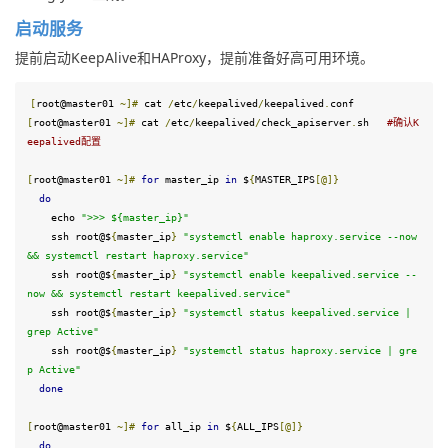
启动服务
提前启动KeepAlive和HAProxy，提前准备好高可用环境。
[
root@master01 
~]
#
 cat 
/
etc
/
keepalived
/
keepalived
.
conf
[
root@master01 
~]
#
 cat 
/
etc
/
keepalived
/
check_apiserver
.
sh   
#确认K
eepalived配置
[
root@master01 
~]
#
for
 master_ip 
in
 $
{
MASTER_IPS
[@]}
do
echo
">>> 
${master_ip}
"
    ssh root@
$
{
master_ip
}
"systemctl enable haproxy.service --now 
&& systemctl restart haproxy.service"
    ssh root@
$
{
master_ip
}
"systemctl enable keepalived.service --
now && systemctl restart keepalived.service"
    ssh root@
$
{
master_ip
}
"systemctl status keepalived.service | 
grep Active"
    ssh root@
$
{
master_ip
}
"systemctl status haproxy.service | gre
p Active"
done
[
root@master01 
~]
#
for
 all_ip 
in
 $
{
ALL_IPS
[@]}
do