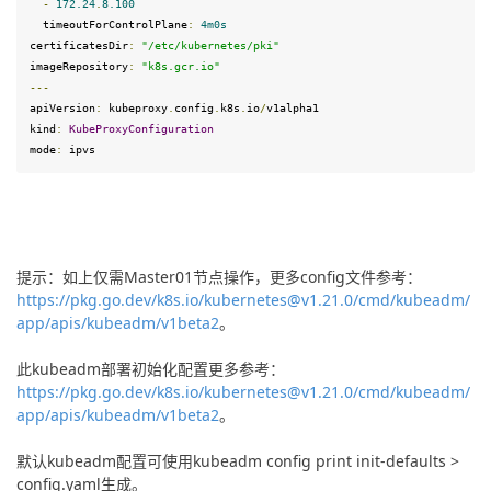
-
172.24
.
8
.100
  timeoutForControlPlane
:
4
m0s
certificatesDir
:
"/etc/kubernetes/pki"
imageRepository
:
"k8s.gcr.io"
---
apiVersion
:
 kubeproxy
.
config
.
k8s
.
io
/
v1alpha1
kind
:
KubeProxyConfiguration
mode
:
 ipvs
提示：如上仅需Master01节点操作，更多config文件参考：
https://pkg.go.dev/k8s.io/kubernetes@v1.21.0/cmd/kubeadm/
app/apis/kubeadm/v1beta2
。
此kubeadm部署初始化配置更多参考：
https://pkg.go.dev/k8s.io/kubernetes@v1.21.0/cmd/kubeadm/
app/apis/kubeadm/v1beta2
。
默认kubeadm配置可使用kubeadm config print init-defaults > 
config.yaml生成。