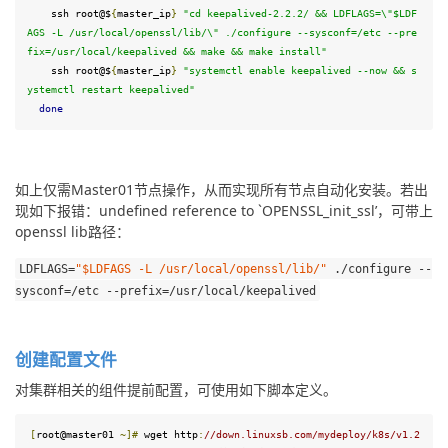
    ssh root@
$
{
master_ip
}
"cd keepalived-2.2.2/ && LDFLAGS=\"
$LDF
AGS
 -L /usr/local/openssl/lib/\" ./configure --sysconf=/etc --pre
fix=/usr/local/keepalived && make && make install"
    ssh root@
$
{
master_ip
}
"systemctl enable keepalived --now && s
ystemctl restart keepalived"
done
如上仅需Master01节点操作，从而实现所有节点自动化安装。若出
现如下报错：undefined reference to `OPENSSL_init_ssl’，可带上
openssl lib路径：
LDFLAGS
=
"
$LDFAGS
 -L /usr/local/openssl/lib/"
./
configure 
--
sysconf
=
/etc --prefix=/
usr
/
local
/
keepalived
创建配置文件
对集群相关的组件提前配置，可使用如下脚本定义。
[
root@master01 
~]
#
 wget http
:
//down.linuxsb.com/mydeploy/k8s/v1.2