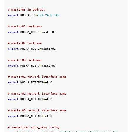
#
 master03 ip address
export
 K8SHA_IP3
=
172.24
.
8.143
#
 master01 hostname
export
 K8SHA_HOST1
=
#
 master02 hostname
export
 K8SHA_HOST2
=
#
 master03 hostname
export
 K8SHA_HOST3
=
#
 master01 network interface name
export
 K8SHA_NETINF1
=
#
 master02 network interface name
export
 K8SHA_NETINF2
=
#
 master03 network interface name
export
 K8SHA_NETINF3
=
#
 keepalived auth_pass config