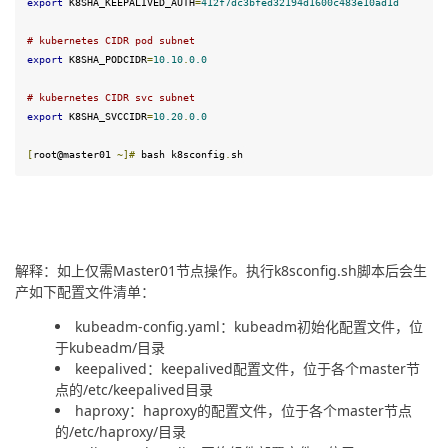
export
 K8SHA_KEEPALIVED_AUTH
=
412f7dc3bfed32194d1600c483e10ad1d
#
 kubernetes CIDR pod subnet
export
 K8SHA_PODCIDR
=
10.10
.
0.0
#
 kubernetes CIDR svc subnet
export
 K8SHA_SVCCIDR
=
10.20
.
0.0
[
root@master01 
~]
#
 bash k8sconfig
.
sh
解释：如上仅需Master01节点操作。执行k8sconfig.sh脚本后会生
产如下配置文件清单：
kubeadm-config.yaml：kubeadm初始化配置文件，位
于kubeadm/目录
keepalived：keepalived配置文件，位于各个master节
点的/etc/keepalived目录
haproxy：haproxy的配置文件，位于各个master节点
的/etc/haproxy/目录