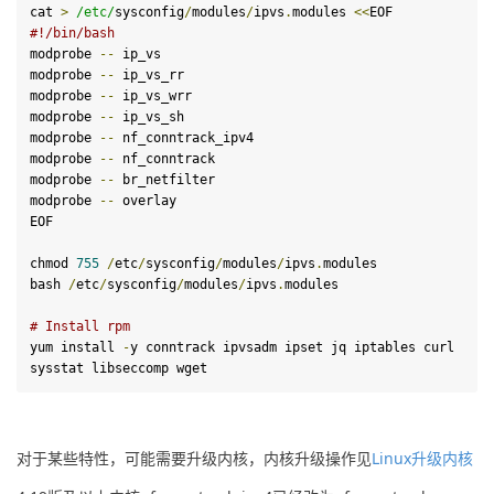
cat 
>
/etc/
sysconfig
/
modules
/
ipvs
.
modules 
<<
#!/bin/bash
modprobe 
--
 ip_vs

modprobe 
--
 ip_vs_rr

modprobe 
--
 ip_vs_wrr

modprobe 
--
 ip_vs_sh

modprobe 
--
 nf_conntrack_ipv4

modprobe 
--
 nf_conntrack

modprobe 
--
 br_netfilter

modprobe 
--
 overlay

EOF

chmod 
755
/
etc
/
sysconfig
/
modules
/
ipvs
.
modules

bash 
/
etc
/
sysconfig
/
modules
/
ipvs
.
modules

# Install rpm
yum install 
-
y conntrack ipvsadm ipset jq iptables curl 
sysstat libseccomp wget
对于某些特性，可能需要升级内核，内核升级操作见
Linux升级内核