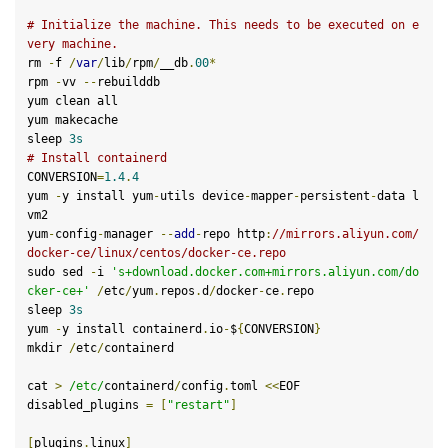
# Initialize the machine. This needs to be executed on e
very machine.
rm 
-
f
/
var
/
lib
/
rpm
/
__db
.
00
*
rpm 
-
vv 
--
rebuilddb

yum clean all 

yum makecache

sleep 
3s
# Install containerd
CONVERSION
=
1.4
.
4
yum 
-
y install yum
-
utils device
-
mapper
-
persistent
-
data l
vm2

yum
-
config
-
manager 
--
add
-
repo http
:
//mirrors.aliyun.com/
docker-ce/linux/centos/docker-ce.repo
sudo sed 
-
i 
's+download.docker.com+mirrors.aliyun.com/do
cker-ce+'
/
etc
/
yum
.
repos
.
d
/
docker
-
ce
.
repo

sleep 
3s
yum 
-
y install containerd
.
io
-
$
{
CONVERSION
}
mkdir 
/
etc
/
containerd

cat 
>
/etc/
containerd
/
config
.
toml 
<<
EOF

disabled_plugins 
=
[
"restart"
]
[
plugins
.
linux
]