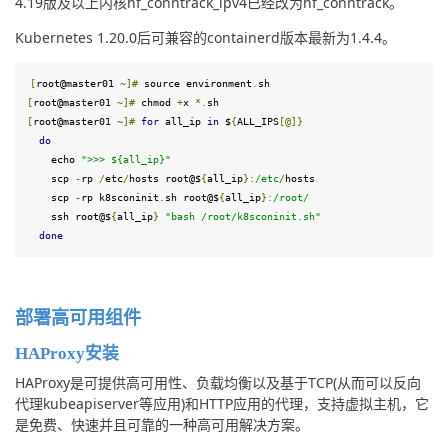
4.19版及以上内核nf_conntrack_ipv4已经改为nf_conntrack。
Kubernetes 1.20.0后可兼容的containerd版本最新为1.4.4。
[
root@master01 
~]
#
 source environment
.
sh
[
root@master01 
~]
#
 chmod 
+
x 
*.
sh
[
root@master01 
~]
#
for
 all_ip 
in
 $
{
ALL_IPS
[@]}
do
    echo 
">>> ${all_ip}"
    scp 
-
rp 
/
etc
/
hosts root@$
{
all_ip
}
:
/etc/
hosts
    scp 
-
rp k8sconinit
.
sh root@$
{
all_ip
}
:
/root/
    ssh root@$
{
all_ip
}
"bash /root/k8sconinit.sh"
done
部署高可用组件
HAProxy安装
HAProxy是可提供高可用性、负载均衡以及基于TCP(从而可以反向
代理kubeapiserver等应用)和HTTP应用的代理，支持虚拟主机，它
是免费、快速并且可靠的一种高可用解决方案。