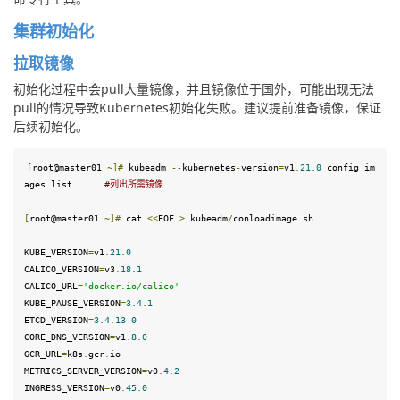
集群初始化
拉取镜像
初始化过程中会pull大量镜像，并且镜像位于国外，可能出现无法
pull的情况导致Kubernetes初始化失败。建议提前准备镜像，保证
后续初始化。
[
root@master01 
~]
#
 kubeadm 
--
kubernetes
-
version
=
v1
.
21.0
 config im
ages list      
#列出所需镜像
[
root@master01 
~]
#
 cat 
<<
EOF 
>
 kubeadm
/
conloadimage
.
sh
KUBE_VERSION
=
v1
.
21.0
CALICO_VERSION
=
v3
.
18.1
CALICO_URL
=
'docker.io/calico'
KUBE_PAUSE_VERSION
=
3.4
.
1
ETCD_VERSION
=
3.4
.
13
-
0
CORE_DNS_VERSION
=
v1
.
8.0
GCR_URL
=
k8s
.
gcr
.
io

METRICS_SERVER_VERSION
=
v0
.
4.2
INGRESS_VERSION
=
v0
.
45.0