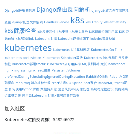
Django路由反向解析
Django保护敏感信息
django配置文件存储环境
k8s
变量
django配置文件解耦
Headless Service
k8s Affinity
k8s antiaffinity
k8s健康检查
k8s反亲和性
k8s安装
k8s无头服务
K8S调度资源利用率
K8S 资
源预留
k8s部署flink
kubeadm 1.18
kubeadm证书过期了
kubelet资源预留
kubernetes
kubernetes1.11集群部署
Kubernetes On Flink
kubernetes pod eviction
Kubernetes Scheduler算法
Kubernetes中的亲和性与反亲
和性
kubernetes部署traefik
kubernetes高可用架构
MQ队列堆积太长
namespace
nginx ingress
nginx react路由
Persistent Volumes
preferredDuringSchedulingIgnoredDuringExecution
RabbitMQ原理
RabbitMQ基
础概念
rabbitmq 消息堆积处理
react访问404
Spring Boot整合 RabbitMQ
traefik配
置
如何使用Python解耦
数据持久化
消息队列mq死信处理
系统稳定性建设
网络隔离
运维稳定性
阿里云kubeadm 1.18.x高可用集群部署
加入社区
Kubernetes进阶交流群：548246072