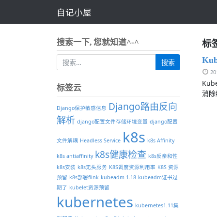
自记小屋
标
搜索一下, 您就知道^-^
Ku
2
Ku
标签云
消除
Django路由反向
Django保护敏感信息
解析
django配置文件存储环境变量
django配置
k8s
文件解耦
Headless Service
k8s Affinity
k8s健康检查
k8s antiaffinity
k8s反亲和性
k8s安装
k8s无头服务
K8S调度资源利用率
K8S 资源
预留
k8s部署flink
kubeadm 1.18
kubeadm证书过
期了
kubelet资源预留
kubernetes
kubernetes1.11集