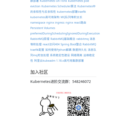
群部署
Kubernetes On Flink
kubernetes pod
eviction
Kubernetes Scheduler算法
Kubernetes中
的亲和性与反亲和性
kubernetes部署traefik
kubernetes高可用架构
MQ队列堆积太长
namespace
nginx ingress
nginx react路由
Persistent Volumes
preferredDuringSchedulingIgnoredDuringExecution
RabbitMQ原理
RabbitMQ基础概念
rabbitmq 消息
堆积处理
react访问404
Spring Boot整合 RabbitMQ
traefik配置
如何使用Python解耦
数据持久化
消息队
列mq死信处理
系统稳定性建设
网络隔离
运维稳定
性
阿里云kubeadm 1.18.x高可用集群部署
加入社区
Kubernetes进阶交流群：548246072