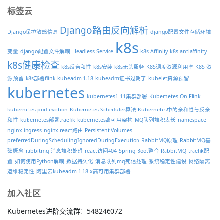
标签云
Django路由反向解析
Django保护敏感信息
django配置文件存储环境
k8s
变量
django配置文件解耦
Headless Service
k8s Affinity
k8s antiaffinity
k8s健康检查
k8s反亲和性
k8s安装
k8s无头服务
K8S调度资源利用率
K8S 资
源预留
k8s部署flink
kubeadm 1.18
kubeadm证书过期了
kubelet资源预留
kubernetes
kubernetes1.11集群部署
Kubernetes On Flink
kubernetes pod eviction
Kubernetes Scheduler算法
Kubernetes中的亲和性与反亲
和性
kubernetes部署traefik
kubernetes高可用架构
MQ队列堆积太长
namespace
nginx ingress
nginx react路由
Persistent Volumes
preferredDuringSchedulingIgnoredDuringExecution
RabbitMQ原理
RabbitMQ基
础概念
rabbitmq 消息堆积处理
react访问404
Spring Boot整合 RabbitMQ
traefik配
置
如何使用Python解耦
数据持久化
消息队列mq死信处理
系统稳定性建设
网络隔离
运维稳定性
阿里云kubeadm 1.18.x高可用集群部署
加入社区
Kubernetes进阶交流群：548246072