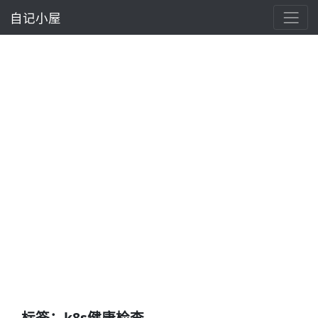
自记小屋
标签：k8s健康检查