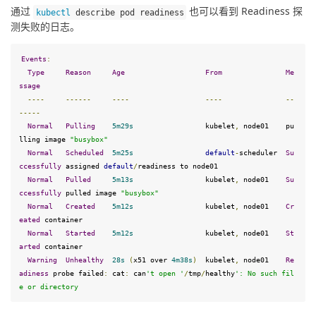
通过 
 也可以看到 Readiness 探
kubectl
 describe pod readiness
测失败的日志。
Events
:
Type
Reason
Age
From
Me
ssage
----
------
----
----
--
-----
Normal
Pulling
5
m29s
                 kubelet
,
 node01    pu
lling image 
"busybox"
Normal
Scheduled
5
m25s
default
-
scheduler  
Su
ccessfully
 assigned 
default
/
readiness to node01

Normal
Pulled
5
m13s
                 kubelet
,
 node01    
Su
ccessfully
 pulled image 
"busybox"
Normal
Created
5
m12s
                 kubelet
,
 node01    
Cr
eated
 container

Normal
Started
5
m12s
                 kubelet
,
 node01    
St
arted
 container

Warning
Unhealthy
28
s
(
x51 over 
4
m38s
)
  kubelet
,
 node01    
Re
adiness
 probe failed
:
 cat
:
 can
't open '
/
tmp
/
healthy
': No such fil
e or directory