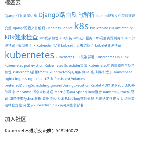
标签云
Django路由反向解析
Django保护敏感信息
django配置文件存储环境
k8s
变量
django配置文件解耦
Headless Service
k8s Affinity
k8s antiaffinity
k8s健康检查
k8s反亲和性
k8s安装
k8s无头服务
K8S调度资源利用率
K8S 资
源预留
k8s部署flink
kubeadm 1.18
kubeadm证书过期了
kubelet资源预留
kubernetes
kubernetes1.11集群部署
Kubernetes On Flink
kubernetes pod eviction
Kubernetes Scheduler算法
Kubernetes中的亲和性与反亲
和性
kubernetes部署traefik
kubernetes高可用架构
MQ队列堆积太长
namespace
nginx ingress
nginx react路由
Persistent Volumes
preferredDuringSchedulingIgnoredDuringExecution
RabbitMQ原理
RabbitMQ基
础概念
rabbitmq 消息堆积处理
react访问404
Spring Boot整合 RabbitMQ
traefik配
置
如何使用Python解耦
数据持久化
消息队列mq死信处理
系统稳定性建设
网络隔离
运维稳定性
阿里云kubeadm 1.18.x高可用集群部署
加入社区
Kubernetes进阶交流群：548246072