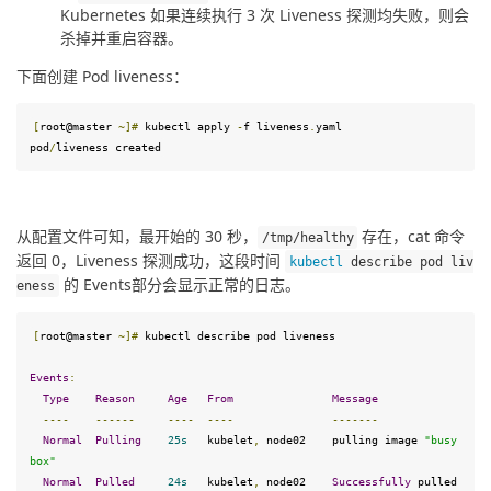
Kubernetes 如果连续执行 3 次 Liveness 探测均失败，则会
杀掉并重启容器。
下面创建 Pod liveness：
[
root@master 
~]
#
 kubectl apply 
-
f liveness
.
yaml 
pod
/
liveness created
从配置文件可知，最开始的 30 秒，
 存在，cat 命令
/tmp/
healthy
返回 0，Liveness 探测成功，这段时间 
kubectl
 describe pod liv
 的 Events部分会显示正常的日志。
eness
[
root@master 
~]
#
 kubectl describe pod liveness
Events
:
Type
Reason
Age
From
Message
----
------
----
----
-------
Normal
Pulling
25
s
   kubelet
,
 node02    pulling image 
"busy
box"
Normal
Pulled
24
s
   kubelet
,
 node02    
Successfully
 pulled 