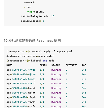
            command
:
-
 cat

-
/tmp/
healthy
          initialDelaySeconds
:
10
          periodSeconds
:
5
10 秒后副本能够通过 Readiness 探测。
[
root@master 
~]
#
 kubectl apply 
-
f app
.
v1
.
yaml 
deployment
.
extensions
/
[
root@master 
~]
#
 kubectl 
get
 pods
NAME                   READY   STATUS    RESTARTS   AGE

app
-
56878
b4676
-
4
rftg
1
/
1
Running
0
34
s
app
-
56878
b4676
-
6
jtn4
1
/
1
Running
0
34
s
app
-
56878
b4676
-
6
smfj
1
/
1
Running
0
34
s
app
-
56878
b4676
-
8
pnc2
1
/
1
Running
0
34
s
app
-
56878
b4676
-
hxzjk   
1
/
1
Running
0
34
s
app
-
56878
b4676
-
mglht   
1
/
1
Running
0
34
s
app
-
56878
b4676
-
t2qs6   
1
/
1
Running
0
34
s
app
-
56878
b4676
-
vgw44   
1
/
1
Running
0
34
s
app
-
56878
b4676
-
vnxfx   
1
/
1
Running
0
34
s