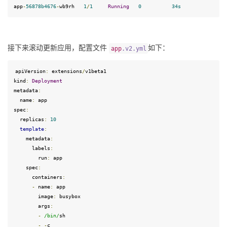
app
-
56878
b4676
-
wb9rh   
1
/
1
Running
0
34
s
接下来滚动更新应用，配置文件 
如下：
app
.
v2
.
yml
apiVersion
:
 extensions
/
v1beta1
kind
:
Deployment
metadata
:
  name
:
spec
:
  replicas
:
10
template
:
    metadata
:
      labels
:
        run
:
 app

    spec
:
      containers
:
-
 name
:
 app

        image
:
 busybox

        args
:
-
/bin/
sh

-
-
c
