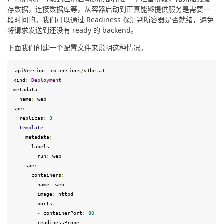
存数据，连接数据库等，从容器启动到正真能够提供服务是需要一
段时间的。我们可以通过 Readiness 探测判断容器是否就绪，避免
将请求发送到还没有 ready 的 backend。
下面我们创建一个配置文件来说明这种情况。
apiVersion
:
 extensions
/
v1beta1
kind
:
Deployment
metadata
:
  name
:
spec
:
  replicas
:
3
template
:
    metadata
:
      labels
:
        run
:
 web

    spec
:
      containers
:
-
 name
:
 web

        image
:
 httpd

        ports
:
-
 containerPort
:
80
        readinessProbe
: