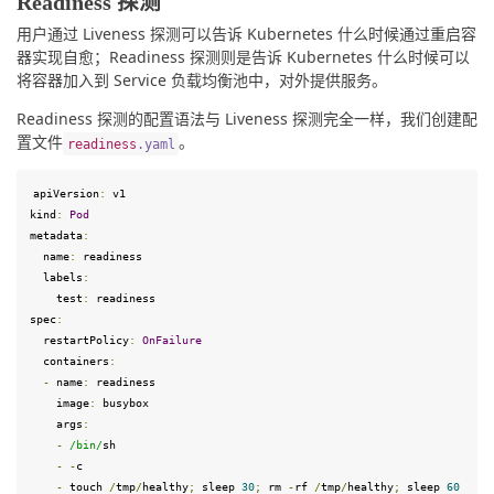
Readiness 探测
用户通过 Liveness 探测可以告诉 Kubernetes 什么时候通过重启容
器实现自愈；Readiness 探测则是告诉 Kubernetes 什么时候可以
将容器加入到 Service 负载均衡池中，对外提供服务。
Readiness 探测的配置语法与 Liveness 探测完全一样，我们创建配
置文件
。
readiness
.
yaml
apiVersion
:
 v1
kind
:
Pod
metadata
:
  name
:
 readiness

  labels
:
test
:
spec
:
  restartPolicy
:
OnFailure
  containers
:
-
 name
:
 readiness

    image
:
 busybox

    args
:
-
/bin/
sh

-
-
c

-
 touch 
/
tmp
/
healthy
;
 sleep 
30
;
 rm 
-
rf 
/
tmp
/
healthy
;
 sleep 
60