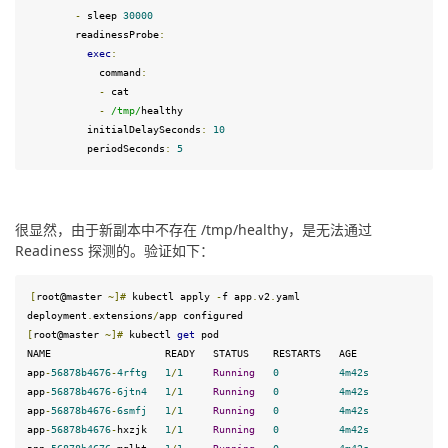
-
 sleep 
30000
        readinessProbe
:
exec
:
command
:
-
 cat

-
/tmp/
healthy

          initialDelaySeconds
:
10
          periodSeconds
:
5
很显然，由于新副本中不存在 /tmp/healthy，是无法通过 
Readiness 探测的。验证如下：
[
root@master 
~]
#
 kubectl apply 
-
f app
.
v2
.
yaml 
deployment
.
extensions
/
[
root@master 
~]
#
 kubectl 
get
 pod
NAME                   READY   STATUS    RESTARTS   AGE

app
-
56878
b4676
-
4
rftg
1
/
1
Running
0
4
m42s
app
-
56878
b4676
-
6
jtn4
1
/
1
Running
0
4
m42s
app
-
56878
b4676
-
6
smfj
1
/
1
Running
0
4
m42s
app
-
56878
b4676
-
hxzjk   
1
/
1
Running
0
4
m42s