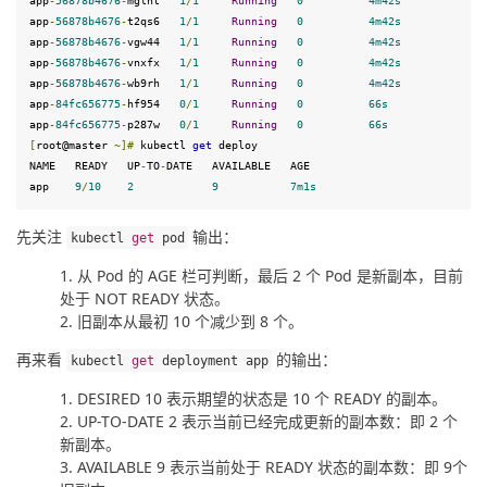
app
-
56878
b4676
-
mglht   
1
/
1
Running
0
4
m42s
app
-
56878
b4676
-
t2qs6   
1
/
1
Running
0
4
m42s
app
-
56878
b4676
-
vgw44   
1
/
1
Running
0
4
m42s
app
-
56878
b4676
-
vnxfx   
1
/
1
Running
0
4
m42s
app
-
56878
b4676
-
wb9rh   
1
/
1
Running
0
4
m42s
app
-
84
fc656775
-
hf954   
0
/
1
Running
0
66
s
app
-
84
fc656775
-
p287w   
0
/
1
Running
0
66
s
[
root@master 
~]
#
 kubectl 
get
 deploy
NAME   READY   UP
-
TO
-
DATE   AVAILABLE   AGE

app    
9
/
10
2
9
7
m1s
先关注 
 输出：
kubectl 
get
 pod
从 Pod 的 AGE 栏可判断，最后 2 个 Pod 是新副本，目前
处于 NOT READY 状态。
旧副本从最初 10 个减少到 8 个。
再来看 
 的输出：
kubectl 
get
 deployment app
DESIRED 10 表示期望的状态是 10 个 READY 的副本。
UP-TO-DATE 2 表示当前已经完成更新的副本数：即 2 个
新副本。
AVAILABLE 9 表示当前处于 READY 状态的副本数：即 9个