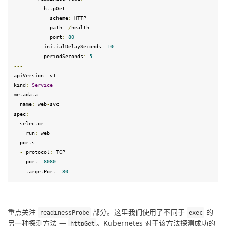
          httpGet
:
            scheme
:
 HTTP

            path
:
/
health

            port
:
80
          initialDelaySeconds
:
10
          periodSeconds
:
5
---
apiVersion
:
 v1
kind
:
Service
metadata
:
  name
:
 web
-
spec
:
  selector
:
    run
:
 web

  ports
:
-
 protocol
:
 TCP

    port
:
8080
    targetPort
:
80
重点关注 
 部分。这里我们使用了不同于 
 的
readinessProbe
exec
另一种探测方法 — 
。Kubernetes 对于该方法探测成功的
httpGet