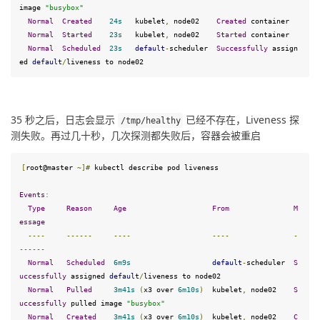
image 
"busybox"
Normal
Created
24
s
   kubelet
,
 node02    
Created
 container

Normal
Started
23
s
   kubelet
,
 node02    
Started
 container

Normal
Scheduled
23
s
default
-
scheduler  
Successfully
 assign
ed 
default
/
liveness to node02
35 秒之后，日志会显示 
 已经不存在，Liveness 探
/tmp/
healthy
测失败。再过几十秒，几次探测都失败后，容器会被重启
[
root@master 
~]
#
 kubectl describe pod liveness
Events
:
Type
Reason
Age
From
M
essage
----
------
----
----
-
------
Normal
Scheduled
6
m9s
default
-
scheduler  
S
uccessfully
 assigned 
default
/
liveness to node02

Normal
Pulled
3
m41s
(
x3 over 
6
m10s
)
  kubelet
,
 node02    
S
uccessfully
 pulled image 
"busybox"
Normal
Created
3
m41s
(
x3 over 
6
m10s
)
  kubelet
,
 node02    
C