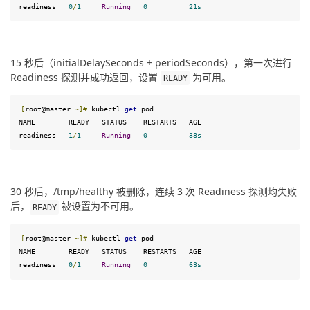
readiness   
0
/
1
Running
0
21
s
15 秒后（initialDelaySeconds + periodSeconds），第一次进行 
Readiness 探测并成功返回，设置 
 为可用。
READY
[
root@master 
~]
#
 kubectl 
get
 pod
NAME        READY   STATUS    RESTARTS   AGE

readiness   
1
/
1
Running
0
38
s
30 秒后，/tmp/healthy 被删除，连续 3 次 Readiness 探测均失败
后，
 被设置为不可用。
READY
[
root@master 
~]
#
 kubectl 
get
 pod
NAME        READY   STATUS    RESTARTS   AGE

readiness   
0
/
1
Running
0
63
s