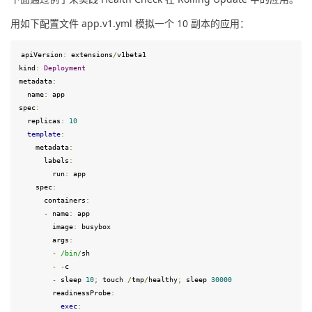
用如下配置文件 app.v1.yml 模拟一个 10 副本的应用：
apiVersion
:
 extensions
/
v1beta1
kind
:
Deployment
metadata
:
  name
:
spec
:
  replicas
:
10
template
:
    metadata
:
      labels
:
        run
:
 app

    spec
:
      containers
:
-
 name
:
 app

        image
:
 busybox

        args
:
-
/bin/
sh
-
-
c

-
sleep
10
;
 touch 
/
tmp
/
healthy
;
sleep
30000
        readinessProbe
:
exec
: