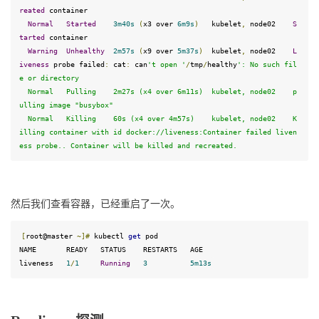
reated
 container

Normal
Started
3
m40s
(
x3 over 
6
m9s
)
   kubelet
,
 node02    
S
tarted
 container

Warning
Unhealthy
2
m57s
(
x9 over 
5
m37s
)
  kubelet
,
 node02    
L
iveness
 probe failed
:
 cat
:
 can
't open '
/
tmp
/
healthy
': No such fil
e or directory

  Normal   Pulling    2m27s (x4 over 6m11s)  kubelet, node02    p
ulling image "busybox"

  Normal   Killing    60s (x4 over 4m57s)    kubelet, node02    K
illing container with id docker://liveness:Container failed liven
ess probe.. Container will be killed and recreated.
然后我们查看容器，已经重启了一次。
[
root@master 
~]
#
 kubectl 
get
 pod
NAME       READY   STATUS    RESTARTS   AGE

liveness   
1
/
1
Running
3
5
m13s