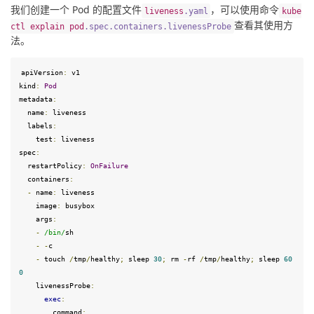
我们创建一个 Pod 的配置文件
，可以使用命令
liveness
.
yaml
kube
查看其使用方
ctl
explain
pod
.
spec
.
containers
.
livenessProbe
法。
apiVersion
:
 v1
kind
:
Pod
metadata
:
  name
:
 liveness

  labels
:
test
:
spec
:
  restartPolicy
:
OnFailure
  containers
:
-
 name
:
 liveness

    image
:
 busybox

    args
:
-
/bin/
sh

-
-
c

-
 touch 
/
tmp
/
healthy
;
 sleep 
30
;
 rm 
-
rf 
/
tmp
/
healthy
;
 sleep 
60
0
    livenessProbe
:
exec
:
command
: