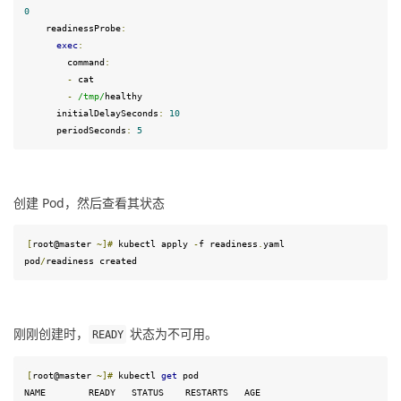
0
    readinessProbe
:
exec
:
command
:
-
 cat

-
/tmp/
healthy

      initialDelaySeconds
:
10
      periodSeconds
:
5
创建 Pod，然后查看其状态
[
root@master 
~]
#
 kubectl apply 
-
f readiness
.
yaml 
pod
/
readiness created
刚刚创建时，
 状态为不可用。
READY
[
root@master 
~]
#
 kubectl 
get
 pod
NAME        READY   STATUS    RESTARTS   AGE
