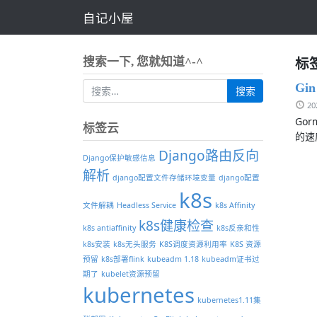
自记小屋
标签
搜索一下, 您就知道^-^
Gi
2
Go
标签云
的速
Django路由反向
Django保护敏感信息
解析
django配置文件存储环境变量
django配置
k8s
文件解耦
Headless Service
k8s Affinity
k8s健康检查
k8s antiaffinity
k8s反亲和性
k8s安装
k8s无头服务
K8S调度资源利用率
K8S 资源
预留
k8s部署flink
kubeadm 1.18
kubeadm证书过
期了
kubelet资源预留
kubernetes
kubernetes1.11集