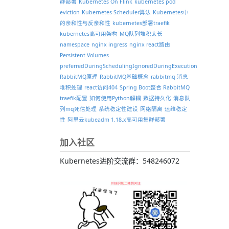
群部署
Kubernetes On Flink
kubernetes pod
eviction
Kubernetes Scheduler算法
Kubernetes中
的亲和性与反亲和性
kubernetes部署traefik
kubernetes高可用架构
MQ队列堆积太长
namespace
nginx ingress
nginx react路由
Persistent Volumes
preferredDuringSchedulingIgnoredDuringExecution
RabbitMQ原理
RabbitMQ基础概念
rabbitmq 消息
堆积处理
react访问404
Spring Boot整合 RabbitMQ
traefik配置
如何使用Python解耦
数据持久化
消息队
列mq死信处理
系统稳定性建设
网络隔离
运维稳定
性
阿里云kubeadm 1.18.x高可用集群部署
加入社区
Kubernetes进阶交流群：548246072