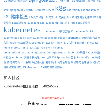
Django保护敏感信息
django配置文件存储环境
k8s
变量
django配置文件解耦
Headless Service
k8s Affinity
k8s antiaffinity
k8s健康检查
k8s反亲和性
k8s安装
k8s无头服务
K8S调度资源利用率
K8S 资
源预留
k8s部署flink
kubeadm 1.18
kubeadm证书过期了
kubelet资源预留
kubernetes
kubernetes1.11集群部署
Kubernetes On Flink
kubernetes pod eviction
Kubernetes Scheduler算法
Kubernetes中的亲和性与反亲
和性
kubernetes部署traefik
kubernetes高可用架构
MQ队列堆积太长
namespace
nginx ingress
nginx react路由
Persistent Volumes
preferredDuringSchedulingIgnoredDuringExecution
RabbitMQ原理
RabbitMQ基
础概念
rabbitmq 消息堆积处理
react访问404
Spring Boot整合 RabbitMQ
traefik配
置
如何使用Python解耦
数据持久化
消息队列mq死信处理
系统稳定性建设
网络隔离
运维稳定性
阿里云kubeadm 1.18.x高可用集群部署
加入社区
Kubernetes进阶交流群：548246072