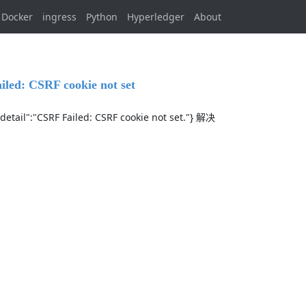
Docker
ingress
Python
Hyperledger
About
: CSRF cookie not set
CSRF Failed: CSRF cookie not set."} 解决