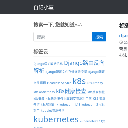
自记小屋
标签
搜索一下, 您就知道^-^
dja
2
背景：
标签云
办法：
Django路由反向
Django保护敏感信息
解析
django配置文件存储环境变量
django配置
k8s
文件解耦
Headless Service
k8s Affinity
k8s健康检查
k8s antiaffinity
k8s反亲和性
k8s安装
k8s无头服务
K8S调度资源利用率
K8S 资源
预留
k8s部署flink
kubeadm 1.18
kubeadm证书过
期了
kubelet资源预留
kubernetes
kubernetes1.11集