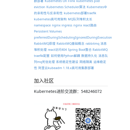
群部署
Kubernetes On Flink
kubernetes pod
eviction
Kubernetes Scheduler算法
Kubernetes中
的亲和性与反亲和性
kubernetes部署traefik
kubernetes高可用架构
MQ队列堆积太长
namespace
nginx ingress
nginx react路由
Persistent Volumes
preferredDuringSchedulingIgnoredDuringExecution
RabbitMQ原理
RabbitMQ基础概念
rabbitmq 消息
堆积处理
react访问404
Spring Boot整合 RabbitMQ
traefik配置
如何使用Python解耦
数据持久化
消息队
列mq死信处理
系统稳定性建设
网络隔离
运维稳定
性
阿里云kubeadm 1.18.x高可用集群部署
加入社区
Kubernetes进阶交流群：548246072