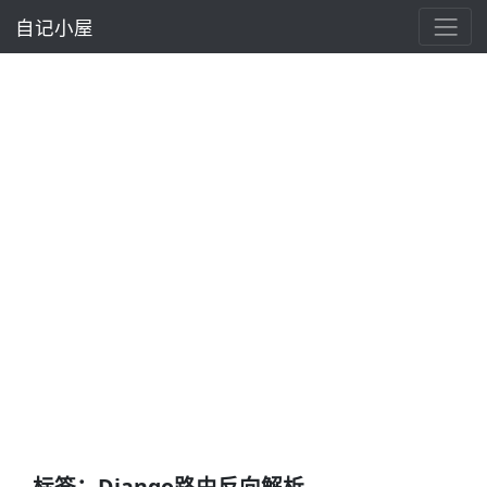
自记小屋
标签：Django路由反向解析