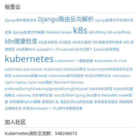
标签云
Django路由反向解析
Django保护敏感信息
django配置文件存储环境
k8s
变量
django配置文件解耦
Headless Service
k8s Affinity
k8s antiaffinity
k8s健康检查
k8s反亲和性
k8s安装
k8s无头服务
K8S调度资源利用率
K8S 资
源预留
k8s部署flink
kubeadm 1.18
kubeadm证书过期了
kubelet资源预留
kubernetes
kubernetes1.11集群部署
Kubernetes On Flink
kubernetes pod eviction
Kubernetes Scheduler算法
Kubernetes中的亲和性与反亲
和性
kubernetes部署traefik
kubernetes高可用架构
MQ队列堆积太长
namespace
nginx ingress
nginx react路由
Persistent Volumes
preferredDuringSchedulingIgnoredDuringExecution
RabbitMQ原理
RabbitMQ基
础概念
rabbitmq 消息堆积处理
react访问404
Spring Boot整合 RabbitMQ
traefik配
置
如何使用Python解耦
数据持久化
消息队列mq死信处理
系统稳定性建设
网络隔离
运维稳定性
阿里云kubeadm 1.18.x高可用集群部署
加入社区
Kubernetes进阶交流群：548246072