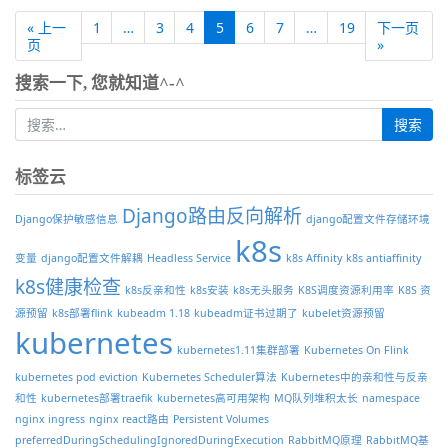
« 上一
1
…
3
4
5
6
7
…
19
下一页
页
»
搜索一下, 您就知道^-^
标签云
Django路由反向解析
Django保护敏感信息
django配置文件存储环境
k8s
变量
django配置文件解耦
Headless Service
k8s Affinity
k8s antiaffinity
k8s健康检查
k8s反亲和性
k8s安装
k8s无头服务
K8S调度资源利用率
K8S 资
源预留
k8s部署flink
kubeadm 1.18
kubeadm证书过期了
kubelet资源预留
kubernetes
kubernetes1.11集群部署
Kubernetes On Flink
kubernetes pod eviction
Kubernetes Scheduler算法
Kubernetes中的亲和性与反亲
和性
kubernetes部署traefik
kubernetes高可用架构
MQ队列堆积太长
namespace
nginx ingress
nginx react路由
Persistent Volumes
preferredDuringSchedulingIgnoredDuringExecution
RabbitMQ原理
RabbitMQ基