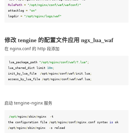
RulePath
=
"/opt/nginx/conf/waf/wafconf/"
attacklog 
=
"on"
logdir 
=
"/opt/nginx/logs/waf"
修改 tengine 的配置文件应用 ngx_lua_waf
在 nginx.conf 的 http 段添加
lua_package_path
"/opt/nginx/conf/waf/?.lua"
;
lua_shared_dict
 limit 
10
m
;
init_by_lua_file
/
opt
/
nginx
/
conf
/
waf
/
init
.
lua
;
access_by_lua_file
/
opt
/
nginx
/
conf
/
waf
/
waf
.
lua
;
启动 tengine–nginx 服务
/
opt
/
nginx
/
sbin
/
nginx  
-
t

the configuration 
file
/
opt
/
nginx
/
conf
/
nginx
.
conf
syntax
is
/
opt
/
nginx
/
sbin
/
nginx  
-
s
 reload