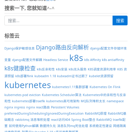
搜索一下, 您就知道^-^
标签云
Django路由反向解析
Django保护敏感信息
django配置文件存储环境
k8s
变量
django配置文件解耦
Headless Service
k8s Affinity
k8s antiaffinity
k8s健康检查
k8s反亲和性
k8s安装
k8s无头服务
K8S调度资源利用率
K8S 资
源预留
k8s部署flink
kubeadm 1.18
kubeadm证书过期了
kubelet资源预留
kubernetes
kubernetes1.11集群部署
Kubernetes On Flink
kubernetes pod eviction
Kubernetes Scheduler算法
Kubernetes中的亲和性与反亲
和性
kubernetes部署traefik
kubernetes高可用架构
MQ队列堆积太长
namespace
nginx ingress
nginx react路由
Persistent Volumes
preferredDuringSchedulingIgnoredDuringExecution
RabbitMQ原理
RabbitMQ基
础概念
rabbitmq 消息堆积处理
react访问404
Spring Boot整合 RabbitMQ
traefik配
置
如何使用Python解耦
数据持久化
消息队列mq死信处理
系统稳定性建设
网络隔离
运维稳定性
阿里云kubeadm 1.18.x高可用集群部署