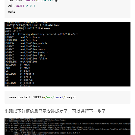
tar zxvf 
LuaJIT
-
2
.
0
.
4
.tar
.
gz 

cd 
LuaJIT
-
2
.
0
.
4
make 
make
install
 PREFIX
=
/usr/
local
/
luajit
出现以下红框信息显示安装成功了，可以进行下一步了