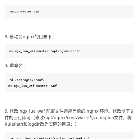
unzip
master
.
zip
3. 移动到nginx的目录下
mv ngx_lua_waf
-
master
/
opt
/
nginx
/
conf
/
4. 重命名
cd
/
opt
/
nginx
/
conf
/
mv ngx_lua_waf
-
master
waf
5. 修改 ngx_lua_waf 配置文件适应当前的 nginx 环境。修改以下文
件的三行即可（修改/opt/nginx/conf/waf下的config.lua文件，将
RulePath和logdir改为实际的目录：）
cat
/
opt
/
nginx
/
conf
/
waf
/
config
.
lua
|
head 
-