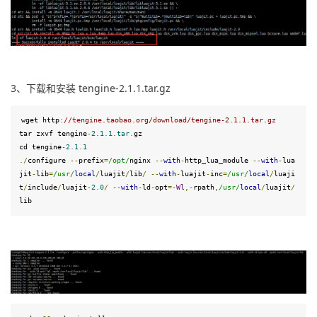
3、下载和安装 tengine-2.1.1.tar.gz
wget http
:
//
tengine.taobao.org
/download/
tengine-
2.1
.
1
.tar.gz
tar zxvf tengine
-
2.1
.
1
.tar
.
gz

cd tengine
-
2.1
.
1
.
/
configure 
--
prefix
=
/
opt
/
nginx 
--
with
-
http_lua_module 
--
with
-
lua
jit
-
lib
=
/u
sr
/
local
/
luajit
/
lib
/
--
with
-
luajit
-
inc
=
/usr/
local
/
luaji
t
/
i
nclude
/
luajit
-
2.0
/
--
with
-
ld
-
opt
=-
Wl
,-
rpath
,
/usr/
local
/
luajit
/
lib