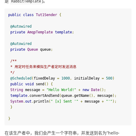
是 
)。
RabbitTemplate
public
class
Tut1Sender
{
@Autowired
private
AmqpTemplate
template
;
@Autowired
private
Queue
queue
;
/**
 * 用定时任务来模拟生产者定时发送消息
 */
@Scheduled
(
fixedDelay 
=
1000
,
 initialDelay 
=
500
)
public
void
send
()
{
String
 message 
=
"Hello World!"
+
new
Date
();
template
.
convertAndSend
(
queue
.
getName
(),
 message
);
System
.
out
.
println
(
" [x] Sent '"
+
 message 
+
"'"
);
}
}
在该生产者中，我们会产生一个字符串，并发送到名为”hello-