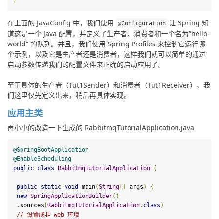
在上面的 JavaConfig 中，我们使用 
 让 Spring 知
@Configuration
道这是一个 Java 配置，并定义了生产者、消费者和一个名为”hello-
world” 的队列。并且，我们使用 Spring Profiles 来控制它运行哪
个示例，以及它是生产者还是消费者，这样我们就可以简单的通过
启动参数传递我们的配置文件来正确的启动应用了。
至于具体的生产者（Tut1Sender）和消费者（Tut1Receiver），我
们这里仅先定义出来，稍后再具体实现。
应用主类
再小小的改造一下生成的 RabbitmqTutorialApplication.java
@SpringBootApplication
@EnableScheduling
public
class
RabbitmqTutorialApplication
{
public
static
void
main
(
String
[]
 args
)
{
new
SpringApplicationBuilder
()
.
sources
(
RabbitmqTutorialApplication
.
class
)
// 设置成非 
web
 环境