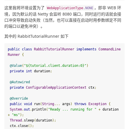
这里我将环境设置为了 
，即非 WEB 环
WebApplicationType
.
NONE
境，因为默认的话 Netty 会监听 8080 端口，同时运行的话就会接
口冲突导致启动失败（当然，也可以直接在启动时用参数绑定不同
的端口以避免冲突）。
其中的 RabbitTutorialRunner 如下
public
class
RabbitTutorialRunner
implements
CommandLine
Runner
{
@Value
(
"${tutorial.client.duration:0}"
)
private
int
 duration
;
@Autowired
private
ConfigurableApplicationContext
 ctx
;
@Override
public
void
run
(
String
...
 args
)
throws
Exception
{
System
.
out
.
println
(
"Ready ... running for "
+
 duration 
+
"ms"
);
Thread
.
sleep
(
duration
);
 ctx
.
close
();