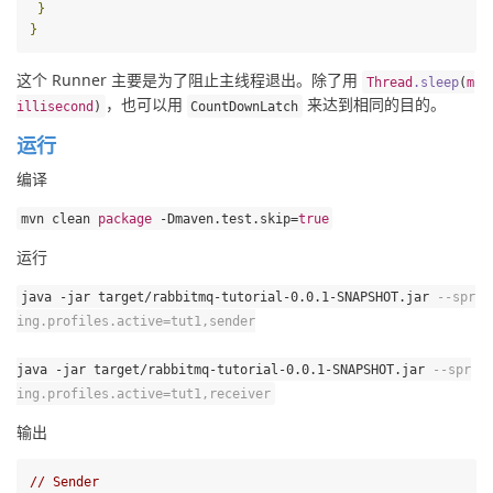
}
}
这个 Runner 主要是为了阻止主线程退出。除了用 
Thread
.
sleep
(
m
，也可以用 
 来达到相同的目的。
illisecond
)
CountDownLatch
运行
编译
mvn clean 
package
-
Dmaven
.
test
.
skip
=
true
运行
java 
-
jar target
/
rabbitmq
-
tutorial
-
0.0
.
1
-
SNAPSHOT
.
jar 
--
spr
ing
.
profiles
.
active
=
tut1
,
sender
java 
-
jar target
/
rabbitmq
-
tutorial
-
0.0
.
1
-
SNAPSHOT
.
jar 
--
spr
ing
.
profiles
.
active
=
tut1
,
receiver
输出
// Sender