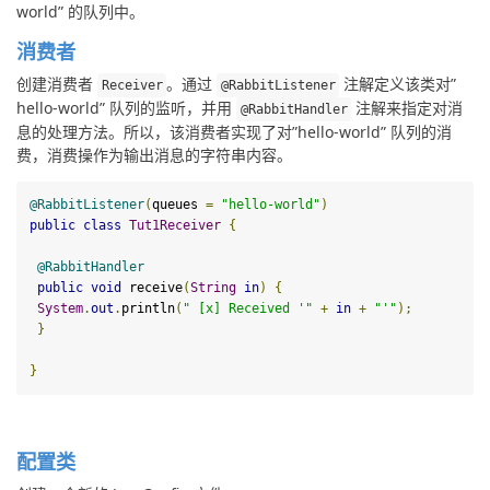
world” 的队列中。
消费者
创建消费者 
。通过 
 注解定义该类对”
Receiver
@RabbitListener
hello-world” 队列的监听，并用 
 注解来指定对消
@RabbitHandler
息的处理方法。所以，该消费者实现了对”hello-world” 队列的消
费，消费操作为输出消息的字符串内容。
@RabbitListener
(
queues 
=
"hello-world"
)
public
class
Tut1Receiver
{
@
RabbitHandler
public
void
receive
(
String
in
)
{
System
.
out
.
println
(
" [x] Received '"
+
in
+
"'"
);
}
}
配置类