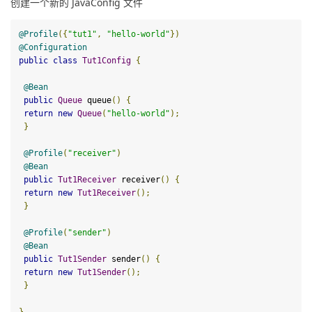
创建一个新的 JavaConfig 文件
@Profile
({
"tut1"
,
"hello-world"
})
@Configuration
public
class
Tut1Config
{
@Bean
public
Queue
queue
()
{
return
new
Queue
(
"hello-world"
);
}
@Profile
(
"receiver"
)
@Bean
public
Tut1Receiver
receiver
()
{
return
new
Tut1Receiver
();
}
@Profile
(
"sender"
)
@Bean
public
Tut1Sender
sender
()
{
return
new
Tut1Sender
();
}
}