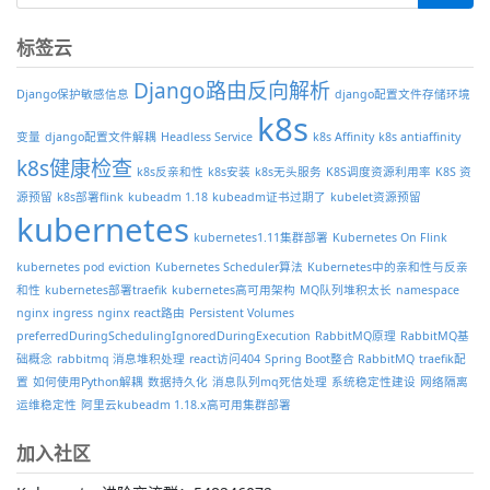
标签云
Django路由反向解析
Django保护敏感信息
django配置文件存储环境
k8s
变量
django配置文件解耦
Headless Service
k8s Affinity
k8s antiaffinity
k8s健康检查
k8s反亲和性
k8s安装
k8s无头服务
K8S调度资源利用率
K8S 资
源预留
k8s部署flink
kubeadm 1.18
kubeadm证书过期了
kubelet资源预留
kubernetes
kubernetes1.11集群部署
Kubernetes On Flink
kubernetes pod eviction
Kubernetes Scheduler算法
Kubernetes中的亲和性与反亲
和性
kubernetes部署traefik
kubernetes高可用架构
MQ队列堆积太长
namespace
nginx ingress
nginx react路由
Persistent Volumes
preferredDuringSchedulingIgnoredDuringExecution
RabbitMQ原理
RabbitMQ基
础概念
rabbitmq 消息堆积处理
react访问404
Spring Boot整合 RabbitMQ
traefik配
置
如何使用Python解耦
数据持久化
消息队列mq死信处理
系统稳定性建设
网络隔离
运维稳定性
阿里云kubeadm 1.18.x高可用集群部署
加入社区