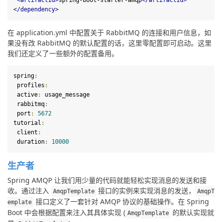
<
artifactId
>
spring-boot-starter-amqp
</
artifactId
>
</
dependency
>
在 application.yml 中配置关于 RabbitMQ 的连接和用户信息，如
果没有改 RabbitMQ 的默认配置的话，这里零配置即可启动。这里
我们还定义了一些额外的配置备用。
spring
:
profiles
:
active
:
usage_message
rabbitmq
:
port
:
5672
tutorial
:
client
:
duration
:
10000
生产者
Spring AMQP 让我们用少量的代码就能轻松实现消息的发送和接
收。通过注入 
 接口的实例来实现消息的发送，
AmqpTemplate
AmqpT
 接口定义了一套针对 AMQP 协议的基础操作。在 Spring 
emplate
Boot 中会根据配置来注入其具体实现 (
 的默认实现就
AmqpTemplate