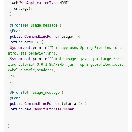
.
web
(
WebApplicationType
.
NONE
)
.
run
(
args
)
;
}
@Profile
(
"usage_message"
)
@Bean
public
CommandLineRunner
usage
()
{
return
 arg0 
->
{
System
.
out
.
println
(
"This app uses Spring Profiles to co
ntrol its behavior.\n"
);
System
.
out
.
println
(
"Sample usage: java -jar target/rabb
itmq-tutorial-0.0.1-SNAPSHOT.jar --spring.profiles.activ
e=hello-world,sender"
);
};
}
@Profile
(
"!usage_message"
)
@Bean
public
CommandLineRunner
tutorial
()
{
return
new
RabbitTutorialRunner
();
}
}