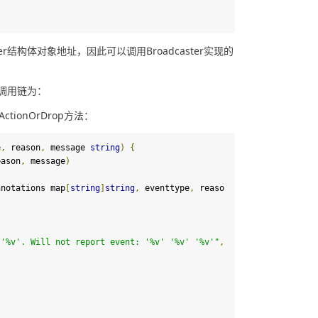
adcaster结构体对象地址，因此可以调用Broadcaster实现的
例，调用链为：
r.ActionOrDrop方法：
e
,
 reason
,
 message 
string
)
{
eason
,
 message
)
nnotations map
[
string
]
string
,
 eventtype
,
 reaso
 '%v'. Will not report event: '%v' '%v' '%v'"
,