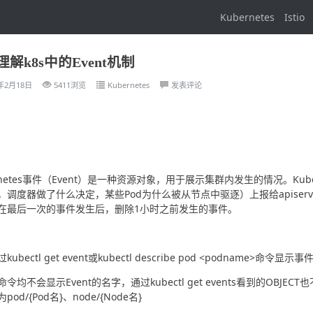
Kubernetes
Istio
解k8s中的Event机制
2年2月18日
5411浏览
Kubernetes
发表评论
ernetes事件（Event）是一种资源对象，用于展示集群内发生的情况。Ku
调度器做了什么决定，某些Pod为什么被从节点中驱逐）上报给apiserver。a
在最后一次的事件发生后，删除1小时之前发生的事件。
ubectl get event或kubectl describe pod <podname>命令显示事
令均不会显示Event的名字，通过kubectl get events看到的OBJE
pod/{Pod名}、node/{Node名}