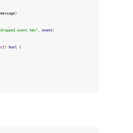
 message
)
 dropped event %#v"
,
event
)
ect
)
bool
{