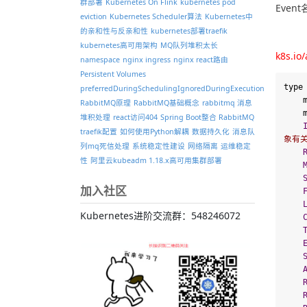
群部署
Kubernetes On Flink
kubernetes pod
Event
eviction
Kubernetes Scheduler算法
Kubernetes中
的亲和性与反亲和性
kubernetes部署traefik
kubernetes高可用架构
MQ队列堆积太长
k8s.io
namespace
nginx ingress
nginx react路由
Persistent Volumes
type
preferredDuringSchedulingIgnoredDuringExecution
 
RabbitMQ原理
RabbitMQ基础概念
rabbitmq 消息
 
堆积处理
react访问404
Spring Boot整合 RabbitMQ
traefik配置
如何使用Python解耦
数据持久化
消息队
象有
列mq死信处理
系统稳定性建设
网络隔离
运维稳定
性
阿里云kubeadm 1.18.x高可用集群部署
加入社区
Kubernetes进阶交流群：548246072