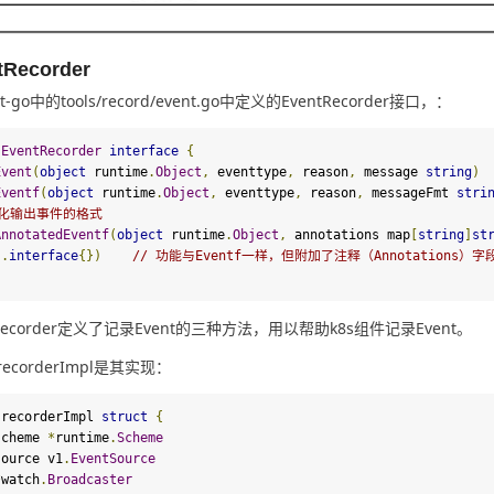
tRecorder
nt-go中的tools/record/event.go中定义的EventRecorder接口，：
 
EventRecorder
interface
{
Event
(
object
 runtime
.
Object
,
 eventtype
,
 reason
,
 message 
string
)
Eventf
(
object
 runtime
.
Object
,
 eventtype
,
 reason
,
 messageFmt 
stri
式化输出事件的格式
AnnotatedEventf
(
object
 runtime
.
Object
,
 annotations map
[
string
]
st
..
interface
{})
// 功能与Eventf一样，但附加了注释（Annotations）字段
tRecorder定义了记录Event的三种方法，用以帮助k8s组件记录Event。
ecorderImpl是其实现：
 recorderImpl 
struct
{
   scheme 
*
runtime
.
Scheme
source
 v1
.
EventSource
*
watch
.
Broadcaster