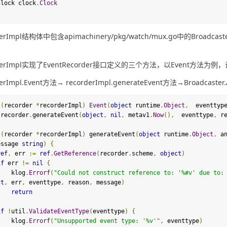
   clock clock
.
Clock
rderImpl结构体中包含apimachinery/pkg/watch/mux.go中的Bro
rderImpl实现了EventRecorder接口定义的三个方法，以Event方法为
derImpl.Event方法→ recorderImpl.generateEvent方法→Broadcaste
 
(
recorder 
*
recorderImpl
)
Event
(
object
 runtime
.
Object
,
  eventtyp
     recorder
.
generateEvent
(
object
,
nil
,
 metav1
.
Now
(),
  eventtype
,
 r
 
(
recorder 
*
recorderImpl
)
 generateEvent
(
object
 runtime
.
Object
,
 a
essage 
string
)
{
ref
,
 err 
:=
ref
.
GetReference
(
recorder
.
scheme
,
object
)
if
 err 
!=
nil
{
        klog
.
Errorf
(
"Could not construct reference to: '%#v' due to:
ct
,
 err
,
 eventtype
,
 reason
,
 message
)
return
}
if
!
util
.
ValidateEventType
(
eventtype
)
{
        klog
.
Errorf
(
"Unsupported event type: '%v'"
,
 eventtype
)