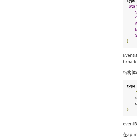
type
Sta
}
Even
broad
结构体e
type
 
 
}
even
在apim