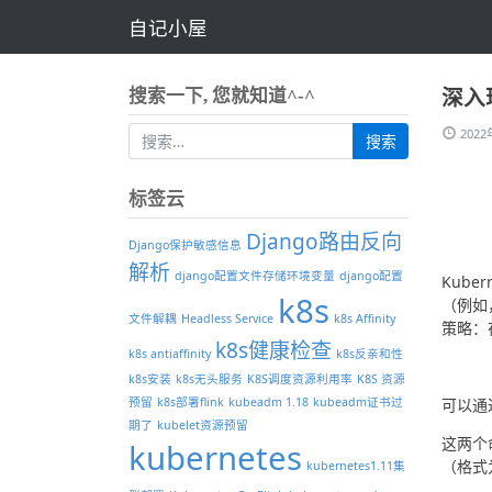
自记小屋
搜索一下, 您就知道^-^
深入理
202
标签云
Django路由反向
Django保护敏感信息
解析
django配置文件存储环境变量
django配置
Kub
k8s
（例如，
文件解耦
Headless Service
k8s Affinity
策略：
k8s健康检查
k8s antiaffinity
k8s反亲和性
k8s安装
k8s无头服务
K8S调度资源利用率
K8S 资源
预留
k8s部署flink
kubeadm 1.18
kubeadm证书过
可以通过k
期了
kubelet资源预留
这两个命
kubernetes
（格式为
kubernetes1.11集