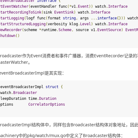
 
EventBroadcaster
interface
{
rtEventWatcher
(
eventHandler func
(*
v1
.
Event
))
 watch
.
Interface
StartRecordingToSink
(
sink 
EventSink
)
 watch
.
Interface
StartLogging
(
logf func
(
format 
string
,
 args 
...
interface
{}))
 watc
StartStructuredLogging
(
verbosity klog
.
Level
)
 watch
.
Interface
NewRecorder
(
scheme 
*
runtime
.
Scheme
,
 source v1
.
EventSource
)
Event
Shutdown
()
tBroadcaster作为Event消费者和事件广播器，消费EventRecord
casterWatcher。
ventBroadcasterImpl是其实现：
 eventBroadcasterImpl 
struct
{
*
watch
.
Broadcaster
   sleepDuration time
.
Duration
   options       
CorrelatorOptions
tBroadcasterImpl结构体中，同样包含Broadcaster结构体对象地址，因
achinery中的pkg/watch/mux.go中定义了Broadcaster结构体：