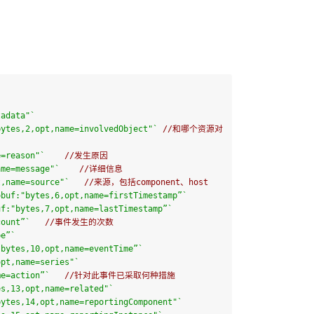
tadata"
`
bytes,2,opt,name=involvedObject"
`
//
和哪个资源对
e=reason"
`
//
发生原因
ame=message"
`
//
详细信息
t,name=source"
`
//
来源，包括component、host
obuf:
"bytes,6,opt,name=firstTimestamp”
`
uf:"
bytes,
7
,opt,name=lastTimestamp”
`
count”
`
//
事件发生的次数
pe”
`
"bytes,10,opt,name=eventTime”
`
opt,name=series
"
`
me=action”
`
//
针对此事件已采取何种措施
es,13,opt,name=related"
`
bytes,14,opt,name=reportingComponent"
`