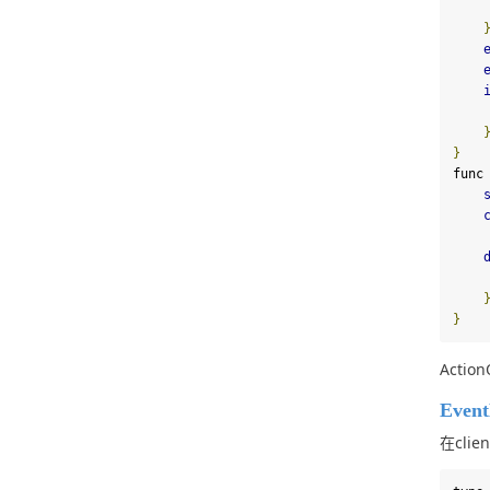
}
func
}
Acti
Event
在clie