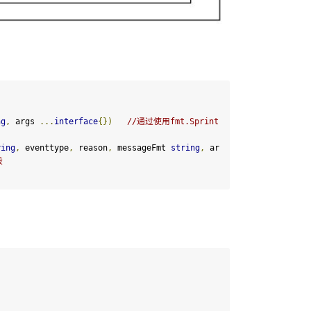
ng
,
 args 
...
interface
{})
//通过使用fmt.Sprint
ring
,
 eventtype
,
 reason
,
 messageFmt 
string
,
 ar
    