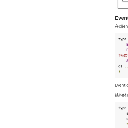
Even
在clie
type
f格
gs 
.
}
Even
结构体r
type
 