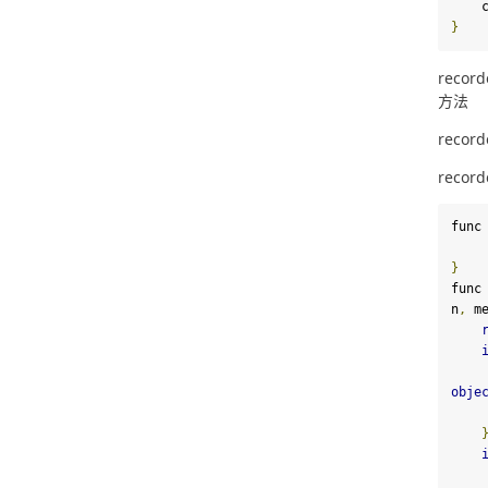
 
}
reco
方法
reco
recor
func
}
func
n
,
 m
obje