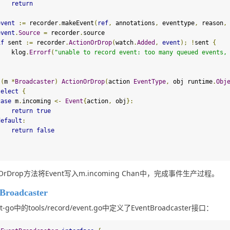
return
}
event
:=
 recorder
.
makeEvent
(
ref
,
 annotations
,
 eventtype
,
 reason
,
event
.
Source
=
 recorder
.
source

if
 sent 
:=
 recorder
.
ActionOrDrop
(
watch
.
Added
,
event
);
!
sent 
{
        klog
.
Errorf
(
"unable to record event: too many queued events,
}
 
(
m 
*
Broadcaster
)
ActionOrDrop
(
action 
EventType
,
 obj runtime
.
Obj
select
{
case
 m
.
incoming 
<-
Event
{
action
,
 obj
}:
return
true
default
:
return
false
}
onOrDrop方法将Event写入m.incoming Chan中，完成事件生产过程。
Broadcaster
nt-go中的tools/record/event.go中定义了EventBroadcaster接口：