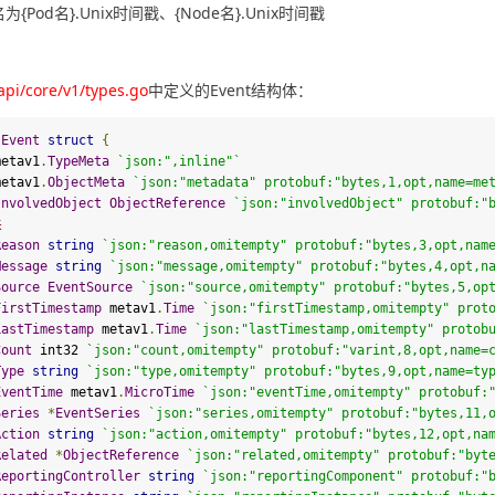
名为{Pod名}.Unix时间戳、{Node名}.Unix时间戳
/api/core/v1/types.go
中定义的Event结构体：
 
Event
struct
{
   metav1
.
TypeMeta
`
json:
",inline"
`
   metav1
.
ObjectMeta
`
json:
"metadata"
 protobuf:
"bytes,1,opt,name=me
InvolvedObject
ObjectReference
`
json:
"involvedObject"
 protobuf:
"
关
Reason
string
`
json:
"reason,omitempty"
 protobuf:
"bytes,3,opt,nam
Message
string
`
json:
"message,omitempty"
 protobuf:
"bytes,4,opt,n
Source
EventSource
`
json:
"source,omitempty"
 protobuf:
"bytes,5,op
FirstTimestamp
 metav1
.
Time
`
json:
"firstTimestamp,omitempty"
 prot
LastTimestamp
 metav1
.
Time
`
json:"
lastTimestamp,omitempty
" protob
Count
 int32 
`
json:
"count,omitempty"
 protobuf:
"varint,8,opt,name=
Type
string
`
json:"
type,omitempty
" protobuf:"
bytes,
9
,opt,name=ty
EventTime
 metav1
.
MicroTime
`
json:
"eventTime,omitempty"
 protobuf:
Series
*
EventSeries
`
json:"
series,omitempty
" protobuf:"
bytes,
11
,
Action
string
`
json:"
action,omitempty
" protobuf:"
bytes,
12
,opt,na
Related
*
ObjectReference
`
json:
"related,omitempty"
 protobuf:
"byt
ReportingController
string
`
json:
"reportingComponent"
 protobuf:
"