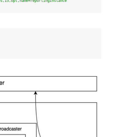
es,15,opt,name=reportingInstance"
`