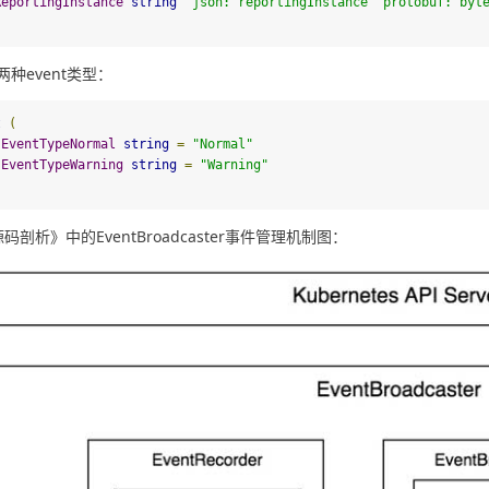
ReportingInstance
string
`
json:
"reportingInstance"
 protobuf:
"byt
种event类型：
t
(
EventTypeNormal
string
=
"Normal"
EventTypeWarning
string
=
"Warning"
源码剖析》中的EventBroadcaster事件管理机制图：