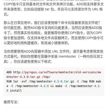
COPY指令只支持基本的文件和文件夹拷贝功能，ADD则支持更多文
件来源类型，比如自动提取 tar 包，并且可以支持源文件为 URL 格
式。
那么在日常应用中，我们应该使用哪个命令向容器里添加文件呢？
你可能在想，既然ADD指令支持的功能更多，当然应该使用ADD指
令了。然而事实恰恰相反，我更推荐你使用COPY指令，因为COPY
指令更加透明，仅支持本地文件向容器拷贝，而且使用COPY指令可
以更好地利用构建缓存，有效减小镜像体积。
当你想要使用ADD向容器中添加 URL 文件时，请尽量考虑使用其他
方式替代。例如你想要在容器中安装 memtester（一种内存压测工
具），你应该避免使用以下格式：
ADD
 http
:
//pyropus.ca/software/memtester/old-versions/me
mtester-4.3.0.tar.gz /tmp/
RUN tar 
-
xvf 
/
tmp
/
memtester
-
4
.
3
.
0
.tar
.
gz 
-
C 
/
tmp
RUN mak
e 
-
C 
/
tmp
/
memtester
-
4
.
3
.
0
&&
 make 
-
C 
/
tmp
/
memtester
-
4
.
3
.
0
 install
推荐写法：