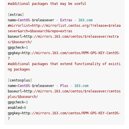
#additional packages that may be useful
[
extras
]
name
=
CentOS
-
$releasever
-
Extras
-
163
.com
#mirrorlist=http://mirrorlist.centos.org/?release=$relea
sever&arch=$basearch&repo=extras
baseurl
=
http
:
//mirrors.
163
.com/centos/
$releasever
/extra
s/
$basearch
/
gpgcheck
=
1
gpgkey
=
http
:
//mirrors.
163
.com/centos/RPM-GPG-KEY-CentOS-
7
#additional packages that extend functionality of existi
ng packages
[
centosplus
]
name
=
CentOS
-
$releasever
-
Plus
-
163
.com
baseurl
=
http
:
//mirrors.
163
.com/centos/
$releasever
/centos
plus/
$basearch
/
gpgcheck
=
1
enabled
=
0
gpgkey
=
http
:
//mirrors.
163
.com/centos/RPM-GPG-KEY-CentOS-
7