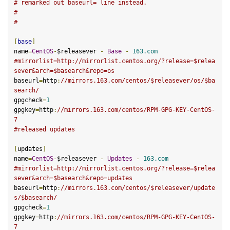
# remarked out baseurl= line instead.
#
#
[
base
]
name
=
CentOS
-
$releasever
-
Base
-
163
.com
#mirrorlist=http://mirrorlist.centos.org/?release=$relea
sever&arch=$basearch&repo=os
baseurl
=
http
:
//mirrors.
163
.com/centos/
$releasever
/os/
$ba
search
/
gpgcheck
=
1
gpgkey
=
http
:
//mirrors.
163
.com/centos/RPM-GPG-KEY-CentOS-
7
#released updates
[
updates
]
name
=
CentOS
-
$releasever
-
Updates
-
163
.com
#mirrorlist=http://mirrorlist.centos.org/?release=$relea
sever&arch=$basearch&repo=updates
baseurl
=
http
:
//mirrors.
163
.com/centos/
$releasever
/update
s/
$basearch
/
gpgcheck
=
1
gpgkey
=
http
:
//mirrors.
163
.com/centos/RPM-GPG-KEY-CentOS-
7