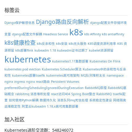
标签云
Django路由反向解析
Django保护敏感信息
django配置文件存储环境
k8s
变量
django配置文件解耦
Headless Service
k8s Affinity
k8s antiaffinity
k8s健康检查
k8s反亲和性
k8s安装
k8s无头服务
K8S调度资源利用率
K8S 资
源预留
k8s部署flink
kubeadm 1.18
kubeadm证书过期了
kubelet资源预留
kubernetes
kubernetes1.11集群部署
Kubernetes On Flink
kubernetes pod eviction
Kubernetes Scheduler算法
Kubernetes中的亲和性与反亲
和性
kubernetes部署traefik
kubernetes高可用架构
MQ队列堆积太长
namespace
nginx ingress
nginx react路由
Persistent Volumes
preferredDuringSchedulingIgnoredDuringExecution
RabbitMQ原理
RabbitMQ基
础概念
rabbitmq 消息堆积处理
react访问404
Spring Boot整合 RabbitMQ
traefik配
置
如何使用Python解耦
数据持久化
消息队列mq死信处理
系统稳定性建设
网络隔离
运维稳定性
阿里云kubeadm 1.18.x高可用集群部署
加入社区
Kubernetes进阶交流群：548246072