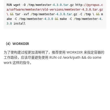
RUN
 wget 
-
O 
/
tmp
/
memtester
-
4
.
3
.
0
.tar
.
gz http
:
//pyropus.c
a/software/memtester/old-versions/memtester-4.3.0.tar.gz 
\
&&
 tar 
-
xvf 
/
tmp
/
memtester
-
4
.
3
.
0
.tar
.
gz 
-
C 
/
tmp \
&&
 m
ake 
-
C 
/
tmp
/
memtester
-
4
.
3
.
0
&&
 make 
-
C 
/
tmp
/
memtester
-
4
.
3
.
0
 install
（4）WORKDIR
为了使构建过程更加清晰明了，推荐使用 WORKDIR 来指定容器的
工作路径，应该尽量避免使用 RUN cd /work/path && do some 
work 这样的指令。