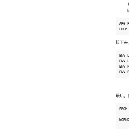
ARG
 
FROM
接下来
ENV
ENV
ENV
ENV
最后，
FROM
WORK