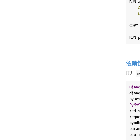
RUN 
COPY
RUN 
依赖
打开 
s
Djan
djan
pyDe
PyMy
redi
requ
pyod
para
psut