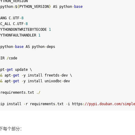
YTHON_VERSION

 python
:
$
{
PYTHON_VERSION
}
 AS python
-
base
LANG C
.
UTF
-
8
LC_ALL C
.
UTF
-
8
PYTHONDONTWRITEBYTECODE 
1
PYTHONFAULTHANDLER 
1
 python
-
base
 AS python
-
deps

DIR 
/
code

apt
-
get
 update \

&&
 apt
-
get
-
y install freetds
-
dev \

&&
 apt
-
get
-
y install unixodbc
-
dev

 requirements
.
txt 
./
pip install 
-
r requirements
.
txt 
-
i https
:
//pypi.douban.com/simpl
下每个部分：