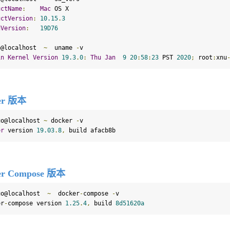
uctName
:
Mac
uctVersion
:
10.15
.
3
dVersion
:
19
D76
o@localhost  
~
  uname 
-
in
Kernel
Version
19.3
.
0
:
Thu
Jan
9
20
:
58
:
23
 PST 
2020
;
 root
:
xnu
er 版本
uo@localhost 
~
 docker 
-
er
 version 
19.03
.
8
,
 build afacb8b
er Compose 版本
uo@localhost  
~
  docker
-
compose 
-
v

er
-
compose version 
1.25
.
4
,
 build 
8
d51620a