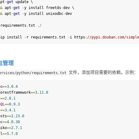
apt
-
get
update
 \

&&
 apt
-
get
-
y 
install
 freetds
-
dev \

&&
 apt
-
get
-
y 
install
 unixodbc
-
dev

 requirements
.
txt 
./
pip 
install
-
r requirements
.
txt 
-
i https
:
//pypi.douban.com/simpl
包管理
 文件，添加项目需要的依赖。示例：
ervices
/
python
/
requirements
.
txt
go
==
3.0
.
4
gorestframework
==
3.11
.
0
s
==
2.0
.
1
SQL
==
0.9
.
3
s
==
3.4
.
1
ests
==
2.23
.
0
bc
==
4.0
.
30
miko
==
2.7
.
1
il
==
5.7
.
0