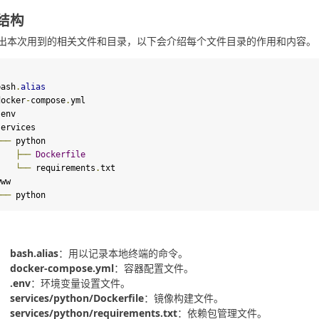
结构
出本次用到的相关文件和目录，以下会介绍每个文件目录的作用和内容。
bash
.
alias
docker
-
compose
.
yml
.
env
services
└──
python
│
├──
Dockerfile
│
└──
requirements
.
txt
www
└──
python
bash.alias
：用以记录本地终端的命令。
docker-compose.yml
：容器配置文件。
.env
：环境变量设置文件。
services/python/Dockerfile
：镜像构建文件。
services/python/requirements.txt
：依赖包管理文件。