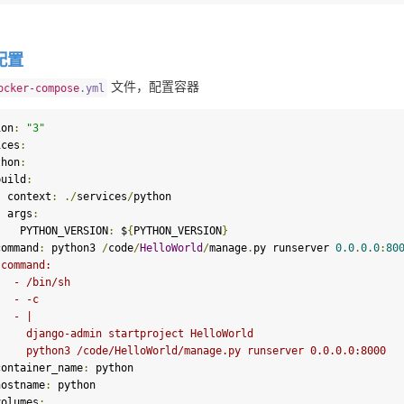
配置
 文件，配置容器
ocker
-
compose
.
yml
ion
:
"3"
ices
:
ython
:
   build
:
      context
:
./
services
/
python

      args
:
        PYTHON_VERSION
:
$
{
PYTHON_VERSION
}
command
:
 python3 
/
code
/
HelloWorld
/
manage
.
py runserver 
0.0
.
0.0
:
80
 command:
   - /bin/sh
   - -c
   - |
     django-admin startproject HelloWorld
     python3 /code/HelloWorld/manage.py runserver 0.0.0.0:8000
   container_name
:
 python

   hostname
:
 python

   volumes
: