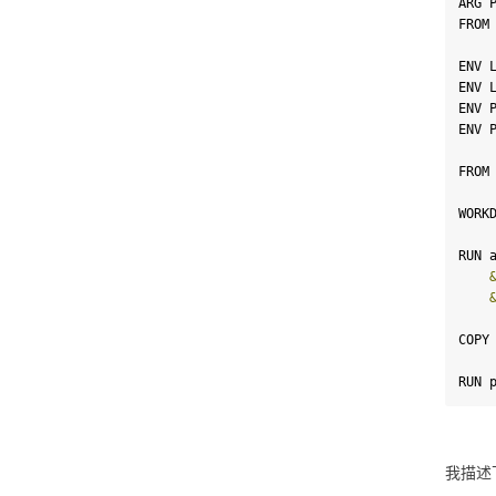
ARG P
FROM
ENV 
ENV 
ENV 
ENV 
FROM
WORK
RUN 
COPY
RUN 
我描述