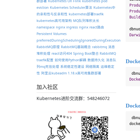
群部署
Kubernetes On Flink
kubernetes pod
Prod
eviction
Kubernetes Scheduler算法
Kubernetes中
Prod
的亲和性与反亲和性
kubernetes部署traefik
Buil
kubernetes高可用架构
MQ队列堆积太长
namespace
nginx ingress
nginx react路由
dbnu
Persistent Volumes
Darw
preferredDuringSchedulingIgnoredDuringExecution
RabbitMQ原理
RabbitMQ基础概念
rabbitmq 消息
堆积处理
react访问404
Spring Boot整合 RabbitMQ
traefik配置
如何使用Python解耦
数据持久化
消息队
Dock
列mq死信处理
系统稳定性建设
网络隔离
运维稳定
性
阿里云kubeadm 1.18.x高可用集群部署
 dbn
Dock
加入社区
Kubernetes进阶交流群：548246072
Dock
 dbn
dock