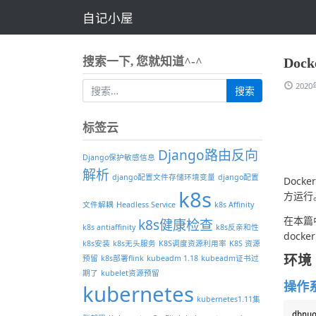
自记小屋
搜索一下, 您就知道^-^
Doc
202
标签云
Django路由反向
Django保护敏感信息
解析
django配置文件存储环境变量
django配置
Doc
k8s
方运行
文件解耦
Headless Service
k8s Affinity
在本篇中
k8s健康检查
k8s antiaffinity
k8s反亲和性
docke
k8s安装
k8s无头服务
K8S调度资源利用率
K8S 资源
预留
k8s部署flink
kubeadm 1.18
kubeadm证书过
环境
期了
kubelet资源预留
操作
kubernetes
kubernetes1.11集
dbnu