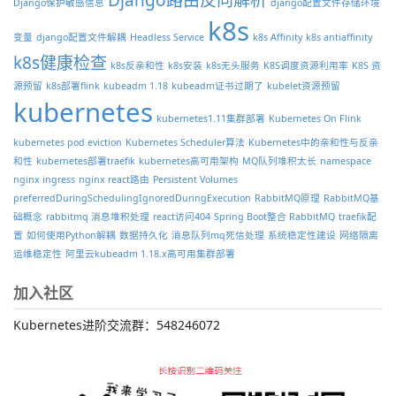
Django保护敏感信息
django配置文件存储环境
k8s
变量
django配置文件解耦
Headless Service
k8s Affinity
k8s antiaffinity
k8s健康检查
k8s反亲和性
k8s安装
k8s无头服务
K8S调度资源利用率
K8S 资
源预留
k8s部署flink
kubeadm 1.18
kubeadm证书过期了
kubelet资源预留
kubernetes
kubernetes1.11集群部署
Kubernetes On Flink
kubernetes pod eviction
Kubernetes Scheduler算法
Kubernetes中的亲和性与反亲
和性
kubernetes部署traefik
kubernetes高可用架构
MQ队列堆积太长
namespace
nginx ingress
nginx react路由
Persistent Volumes
preferredDuringSchedulingIgnoredDuringExecution
RabbitMQ原理
RabbitMQ基
础概念
rabbitmq 消息堆积处理
react访问404
Spring Boot整合 RabbitMQ
traefik配
置
如何使用Python解耦
数据持久化
消息队列mq死信处理
系统稳定性建设
网络隔离
运维稳定性
阿里云kubeadm 1.18.x高可用集群部署
加入社区
Kubernetes进阶交流群：548246072