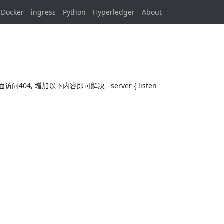
Docker
ingress
Python
Hyperledger
About
04, 增加以下内容即可解决 server { listen