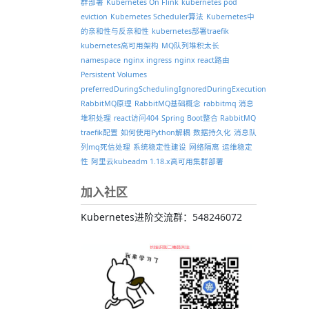
群部署
Kubernetes On Flink
kubernetes pod
eviction
Kubernetes Scheduler算法
Kubernetes中
的亲和性与反亲和性
kubernetes部署traefik
kubernetes高可用架构
MQ队列堆积太长
namespace
nginx ingress
nginx react路由
Persistent Volumes
preferredDuringSchedulingIgnoredDuringExecution
RabbitMQ原理
RabbitMQ基础概念
rabbitmq 消息
堆积处理
react访问404
Spring Boot整合 RabbitMQ
traefik配置
如何使用Python解耦
数据持久化
消息队
列mq死信处理
系统稳定性建设
网络隔离
运维稳定
性
阿里云kubeadm 1.18.x高可用集群部署
加入社区
Kubernetes进阶交流群：548246072