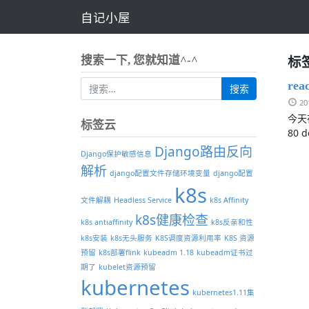
自记小屋
标签
搜索一下, 您就知道^-^
re
2
今天
标签云
80 d
Django路由反向
Django保护敏感信息
解析
django配置文件存储环境变量
django配置
k8s
文件解耦
Headless Service
k8s Affinity
k8s健康检查
k8s antiaffinity
k8s反亲和性
k8s安装
k8s无头服务
K8S调度资源利用率
K8S 资源
预留
k8s部署flink
kubeadm 1.18
kubeadm证书过
期了
kubelet资源预留
kubernetes
kubernetes1.11集