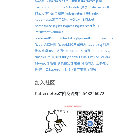
群部署
Kubernetes On Flink
kubernetes pod
eviction
Kubernetes Scheduler算法
Kubernetes中
的亲和性与反亲和性
kubernetes部署traefik
kubernetes高可用架构
MQ队列堆积太长
namespace
nginx ingress
nginx react路由
Persistent Volumes
preferredDuringSchedulingIgnoredDuringExecution
RabbitMQ原理
RabbitMQ基础概念
rabbitmq 消息
堆积处理
react访问404
Spring Boot整合 RabbitMQ
traefik配置
如何使用Python解耦
数据持久化
消息队
列mq死信处理
系统稳定性建设
网络隔离
运维稳定
性
阿里云kubeadm 1.18.x高可用集群部署
加入社区
Kubernetes进阶交流群：548246072