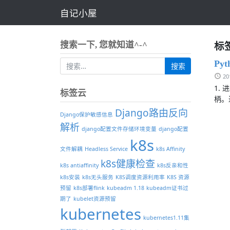
自记小屋
标
搜索一下, 您就知道^-^
Py
2
1.
标签云
柄。
Django路由反向
Django保护敏感信息
解析
django配置文件存储环境变量
django配置
k8s
文件解耦
Headless Service
k8s Affinity
k8s健康检查
k8s antiaffinity
k8s反亲和性
k8s安装
k8s无头服务
K8S调度资源利用率
K8S 资源
预留
k8s部署flink
kubeadm 1.18
kubeadm证书过
期了
kubelet资源预留
kubernetes
kubernetes1.11集