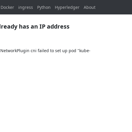
Docker
ingress
Python
Hyperledger
About
lready has an IP address
NetworkPlugin cni failed to set up pod "kube-