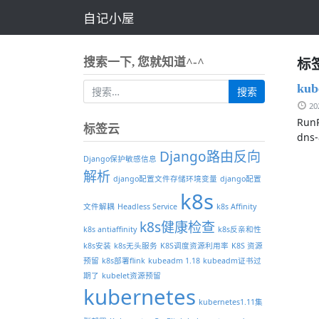
自记小屋
标签：
搜索一下, 您就知道^-^
ku
2
RunP
标签云
dns-
Django路由反向
Django保护敏感信息
解析
django配置文件存储环境变量
django配置
k8s
文件解耦
Headless Service
k8s Affinity
k8s健康检查
k8s antiaffinity
k8s反亲和性
k8s安装
k8s无头服务
K8S调度资源利用率
K8S 资源
预留
k8s部署flink
kubeadm 1.18
kubeadm证书过
期了
kubelet资源预留
kubernetes
kubernetes1.11集