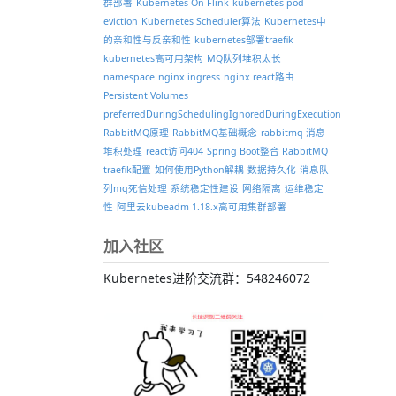
群部署
Kubernetes On Flink
kubernetes pod
eviction
Kubernetes Scheduler算法
Kubernetes中
的亲和性与反亲和性
kubernetes部署traefik
kubernetes高可用架构
MQ队列堆积太长
namespace
nginx ingress
nginx react路由
Persistent Volumes
preferredDuringSchedulingIgnoredDuringExecution
RabbitMQ原理
RabbitMQ基础概念
rabbitmq 消息
堆积处理
react访问404
Spring Boot整合 RabbitMQ
traefik配置
如何使用Python解耦
数据持久化
消息队
列mq死信处理
系统稳定性建设
网络隔离
运维稳定
性
阿里云kubeadm 1.18.x高可用集群部署
加入社区
Kubernetes进阶交流群：548246072