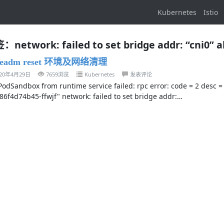
Kubernetes
Istio
network: failed to set bridge addr: “cni0” a
beadm reset 环境及网络清理
020年4月29日
7659浏览
Kubernetes
发表评论
odSandbox from runtime service failed: rpc error: code = 2 desc = 
86f4d74b45-ffwjf" network: failed to set bridge addr:…