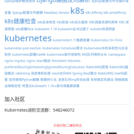
Django保护敏感信息
django配置文件存储环境
k8s
变量
django配置文件解耦
Headless Service
k8s Affinity
k8s antiaffinity
k8s健康检查
k8s反亲和性
k8s安装
k8s无头服务
K8S调度资源利用率
K8S 资
源预留
k8s部署flink
kubeadm 1.18
kubeadm证书过期了
kubelet资源预留
kubernetes
kubernetes1.11集群部署
Kubernetes On Flink
kubernetes pod eviction
Kubernetes Scheduler算法
Kubernetes中的亲和性与反亲
和性
kubernetes部署traefik
kubernetes高可用架构
MQ队列堆积太长
namespace
nginx ingress
nginx react路由
Persistent Volumes
preferredDuringSchedulingIgnoredDuringExecution
RabbitMQ原理
RabbitMQ基
础概念
rabbitmq 消息堆积处理
react访问404
Spring Boot整合 RabbitMQ
traefik配
置
如何使用Python解耦
数据持久化
消息队列mq死信处理
系统稳定性建设
网络隔离
运维稳定性
阿里云kubeadm 1.18.x高可用集群部署
加入社区
Kubernetes进阶交流群：548246072