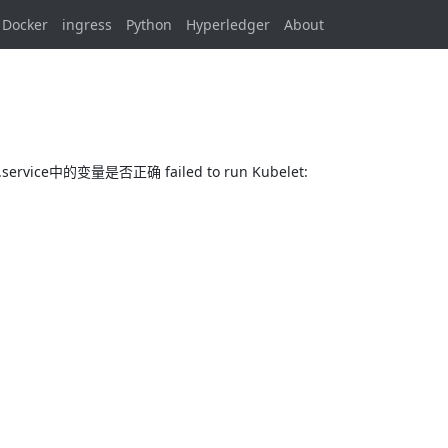
Docker
ingress
Python
Hyperledger
About
ervice中的变量是否正确 failed to run Kubelet: