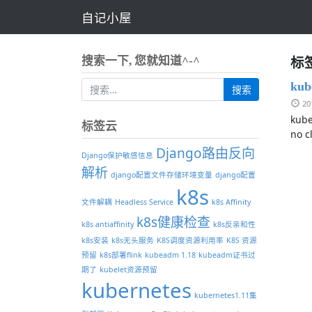
自记小屋
标签
搜索一下, 您就知道^-^
ku
2
kub
标签云
no c
Django路由反向
Django保护敏感信息
解析
django配置文件存储环境变量
django配置
k8s
文件解耦
Headless Service
k8s Affinity
k8s健康检查
k8s antiaffinity
k8s反亲和性
k8s安装
k8s无头服务
K8S调度资源利用率
K8S 资源
预留
k8s部署flink
kubeadm 1.18
kubeadm证书过
期了
kubelet资源预留
kubernetes
kubernetes1.11集