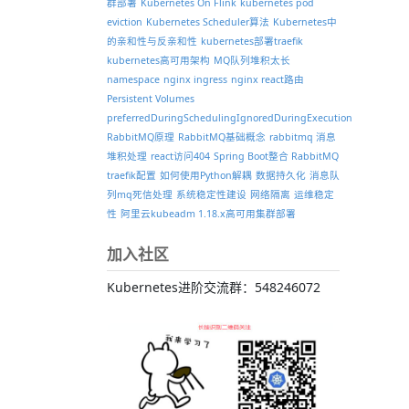
群部署
Kubernetes On Flink
kubernetes pod
eviction
Kubernetes Scheduler算法
Kubernetes中
的亲和性与反亲和性
kubernetes部署traefik
kubernetes高可用架构
MQ队列堆积太长
namespace
nginx ingress
nginx react路由
Persistent Volumes
preferredDuringSchedulingIgnoredDuringExecution
RabbitMQ原理
RabbitMQ基础概念
rabbitmq 消息
堆积处理
react访问404
Spring Boot整合 RabbitMQ
traefik配置
如何使用Python解耦
数据持久化
消息队
列mq死信处理
系统稳定性建设
网络隔离
运维稳定
性
阿里云kubeadm 1.18.x高可用集群部署
加入社区
Kubernetes进阶交流群：548246072