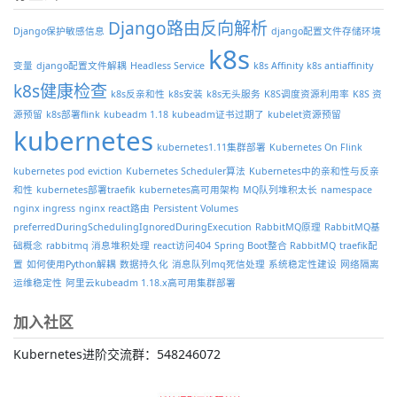
Django路由反向解析
Django保护敏感信息
django配置文件存储环境
k8s
变量
django配置文件解耦
Headless Service
k8s Affinity
k8s antiaffinity
k8s健康检查
k8s反亲和性
k8s安装
k8s无头服务
K8S调度资源利用率
K8S 资
源预留
k8s部署flink
kubeadm 1.18
kubeadm证书过期了
kubelet资源预留
kubernetes
kubernetes1.11集群部署
Kubernetes On Flink
kubernetes pod eviction
Kubernetes Scheduler算法
Kubernetes中的亲和性与反亲
和性
kubernetes部署traefik
kubernetes高可用架构
MQ队列堆积太长
namespace
nginx ingress
nginx react路由
Persistent Volumes
preferredDuringSchedulingIgnoredDuringExecution
RabbitMQ原理
RabbitMQ基
础概念
rabbitmq 消息堆积处理
react访问404
Spring Boot整合 RabbitMQ
traefik配
置
如何使用Python解耦
数据持久化
消息队列mq死信处理
系统稳定性建设
网络隔离
运维稳定性
阿里云kubeadm 1.18.x高可用集群部署
加入社区
Kubernetes进阶交流群：548246072