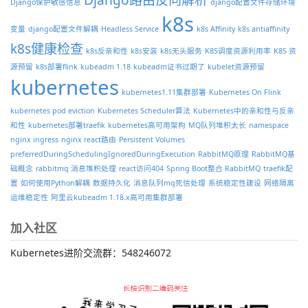
Django保护敏感信息
django配置文件存储环境
k8s
变量
django配置文件解耦
Headless Service
k8s Affinity
k8s antiaffinity
k8s健康检查
k8s反亲和性
k8s安装
k8s无头服务
K8S调度资源利用率
K8S 资
源预留
k8s部署flink
kubeadm 1.18
kubeadm证书过期了
kubelet资源预留
kubernetes
kubernetes1.11集群部署
Kubernetes On Flink
kubernetes pod eviction
Kubernetes Scheduler算法
Kubernetes中的亲和性与反亲
和性
kubernetes部署traefik
kubernetes高可用架构
MQ队列堆积太长
namespace
nginx ingress
nginx react路由
Persistent Volumes
preferredDuringSchedulingIgnoredDuringExecution
RabbitMQ原理
RabbitMQ基
础概念
rabbitmq 消息堆积处理
react访问404
Spring Boot整合 RabbitMQ
traefik配
置
如何使用Python解耦
数据持久化
消息队列mq死信处理
系统稳定性建设
网络隔离
运维稳定性
阿里云kubeadm 1.18.x高可用集群部署
加入社区
Kubernetes进阶交流群：548246072