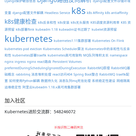
Django保护敏感信息
django配置文件存储环境
k8s
变量
django配置文件解耦
Headless Service
k8s Affinity
k8s antiaffinity
k8s健康检查
k8s反亲和性
k8s安装
k8s无头服务
K8S调度资源利用率
K8S 资
源预留
k8s部署flink
kubeadm 1.18
kubeadm证书过期了
kubelet资源预留
kubernetes
kubernetes1.11集群部署
Kubernetes On Flink
kubernetes pod eviction
Kubernetes Scheduler算法
Kubernetes中的亲和性与反亲
和性
kubernetes部署traefik
kubernetes高可用架构
MQ队列堆积太长
namespace
nginx ingress
nginx react路由
Persistent Volumes
preferredDuringSchedulingIgnoredDuringExecution
RabbitMQ原理
RabbitMQ基
础概念
rabbitmq 消息堆积处理
react访问404
Spring Boot整合 RabbitMQ
traefik配
置
如何使用Python解耦
数据持久化
消息队列mq死信处理
系统稳定性建设
网络隔离
运维稳定性
阿里云kubeadm 1.18.x高可用集群部署
加入社区
Kubernetes进阶交流群：548246072