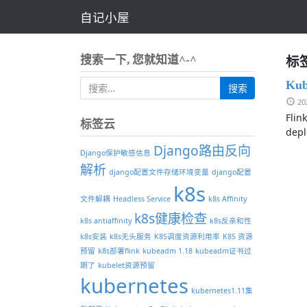
自记小屋
标签
搜索一下, 您就知道^-^
Kub
2
Fli
标签云
de
Django路由反向
Django保护敏感信息
解析
django配置文件存储环境变量
django配置
k8s
文件解耦
Headless Service
k8s Affinity
k8s健康检查
k8s antiaffinity
k8s反亲和性
k8s安装
k8s无头服务
K8S调度资源利用率
K8S 资源
预留
k8s部署flink
kubeadm 1.18
kubeadm证书过
期了
kubelet资源预留
kubernetes
kubernetes1.11集