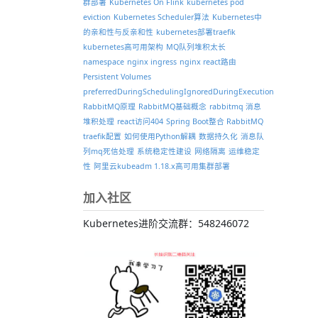
群部署
Kubernetes On Flink
kubernetes pod
eviction
Kubernetes Scheduler算法
Kubernetes中
的亲和性与反亲和性
kubernetes部署traefik
kubernetes高可用架构
MQ队列堆积太长
namespace
nginx ingress
nginx react路由
Persistent Volumes
preferredDuringSchedulingIgnoredDuringExecution
RabbitMQ原理
RabbitMQ基础概念
rabbitmq 消息
堆积处理
react访问404
Spring Boot整合 RabbitMQ
traefik配置
如何使用Python解耦
数据持久化
消息队
列mq死信处理
系统稳定性建设
网络隔离
运维稳定
性
阿里云kubeadm 1.18.x高可用集群部署
加入社区
Kubernetes进阶交流群：548246072