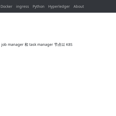
Docker
ingress
Python
Hyperledger
About
：job manager 和 task manager 节点以 K8S