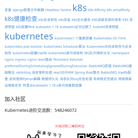
k8s
变量
django配置文件解耦
Headless Service
k8s Affinity
k8s antiaffinity
k8s健康检查
k8s反亲和性
k8s安装
k8s无头服务
K8S调度资源利用率
K8S 资
源预留
k8s部署flink
kubeadm 1.18
kubeadm证书过期了
kubelet资源预留
kubernetes
kubernetes1.11集群部署
Kubernetes On Flink
kubernetes pod eviction
Kubernetes Scheduler算法
Kubernetes中的亲和性与反亲
和性
kubernetes部署traefik
kubernetes高可用架构
MQ队列堆积太长
namespace
nginx ingress
nginx react路由
Persistent Volumes
preferredDuringSchedulingIgnoredDuringExecution
RabbitMQ原理
RabbitMQ基
础概念
rabbitmq 消息堆积处理
react访问404
Spring Boot整合 RabbitMQ
traefik配
置
如何使用Python解耦
数据持久化
消息队列mq死信处理
系统稳定性建设
网络隔离
运维稳定性
阿里云kubeadm 1.18.x高可用集群部署
加入社区
Kubernetes进阶交流群：548246072