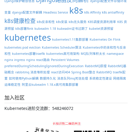
Django保护敏感信息
django配置文件存储环境
k8s
变量
django配置文件解耦
Headless Service
k8s Affinity
k8s antiaffinity
k8s健康检查
k8s反亲和性
k8s安装
k8s无头服务
K8S调度资源利用率
K8S 资
源预留
k8s部署flink
kubeadm 1.18
kubeadm证书过期了
kubelet资源预留
kubernetes
kubernetes1.11集群部署
Kubernetes On Flink
kubernetes pod eviction
Kubernetes Scheduler算法
Kubernetes中的亲和性与反亲
和性
kubernetes部署traefik
kubernetes高可用架构
MQ队列堆积太长
namespace
nginx ingress
nginx react路由
Persistent Volumes
preferredDuringSchedulingIgnoredDuringExecution
RabbitMQ原理
RabbitMQ基
础概念
rabbitmq 消息堆积处理
react访问404
Spring Boot整合 RabbitMQ
traefik配
置
如何使用Python解耦
数据持久化
消息队列mq死信处理
系统稳定性建设
网络隔离
运维稳定性
阿里云kubeadm 1.18.x高可用集群部署
加入社区
Kubernetes进阶交流群：548246072