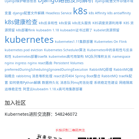
Django保护敏感信息
django配置文件存储环境
k8s
变量
django配置文件解耦
Headless Service
k8s Affinity
k8s antiaffinity
k8s健康检查
k8s反亲和性
k8s安装
k8s无头服务
K8S调度资源利用率
K8S 资
源预留
k8s部署flink
kubeadm 1.18
kubeadm证书过期了
kubelet资源预留
kubernetes
kubernetes1.11集群部署
Kubernetes On Flink
kubernetes pod eviction
Kubernetes Scheduler算法
Kubernetes中的亲和性与反亲
和性
kubernetes部署traefik
kubernetes高可用架构
MQ队列堆积太长
namespace
nginx ingress
nginx react路由
Persistent Volumes
preferredDuringSchedulingIgnoredDuringExecution
RabbitMQ原理
RabbitMQ基
础概念
rabbitmq 消息堆积处理
react访问404
Spring Boot整合 RabbitMQ
traefik配
置
如何使用Python解耦
数据持久化
消息队列mq死信处理
系统稳定性建设
网络隔离
运维稳定性
阿里云kubeadm 1.18.x高可用集群部署
加入社区
Kubernetes进阶交流群：548246072