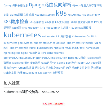
Django路由反向解析
Django保护敏感信息
django配置文件存储环境
k8s
变量
django配置文件解耦
Headless Service
k8s Affinity
k8s antiaffinity
k8s健康检查
k8s反亲和性
k8s安装
k8s无头服务
K8S调度资源利用率
K8S 资
源预留
k8s部署flink
kubeadm 1.18
kubeadm证书过期了
kubelet资源预留
kubernetes
kubernetes1.11集群部署
Kubernetes On Flink
kubernetes pod eviction
Kubernetes Scheduler算法
Kubernetes中的亲和性与反亲
和性
kubernetes部署traefik
kubernetes高可用架构
MQ队列堆积太长
namespace
nginx ingress
nginx react路由
Persistent Volumes
preferredDuringSchedulingIgnoredDuringExecution
RabbitMQ原理
RabbitMQ基
础概念
rabbitmq 消息堆积处理
react访问404
Spring Boot整合 RabbitMQ
traefik配
置
如何使用Python解耦
数据持久化
消息队列mq死信处理
系统稳定性建设
网络隔离
运维稳定性
阿里云kubeadm 1.18.x高可用集群部署
加入社区
Kubernetes进阶交流群：548246072